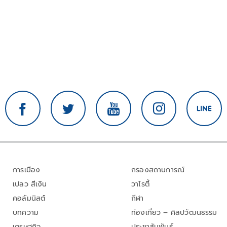
การเมือง
กรองสถานการณ์
เปลว สีเงิน
วาไรตี้
คอลัมนิสต์
กีฬา
บทความ
ท่องเที่ยว – ศิลปวัฒนธรรม
เศรษฐกิจ
ประชาสัมพันธ์