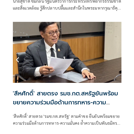
นายสุชาติ ชมกลิ่น รัฐมนตรีว่าการกระทรวงทรัพยากรธรรมชาติ
แจกันดอกไม้ เนื่องในวันคล้ายวันเกิด
และสิ่งแวดล้อม รู้สึกปลาบปลื้มและสำนึกในพระมหากรุณาธิคุณ
อย่างหาที่สุดมิได้ ที่ สมเด็จพระเจ้าลูกเธอ
'สีหศักดิ์' สายตรง รมช.กต.สหรัฐยันพร้อม
ขยายความร่วมมือด้านการทหาร-ความ
มั่นคง!
'สีหศักดิ์' สายตรง 'รมช.กต.สหรัฐ' ตามคำขอ ยืนยันพร้อมขยาย
ความร่วมมือด้านการทหาร-ความมั่นคง ย้ำความเป็นพันธมิตร-
หุ้นส่วนยุทธศาสตร์ เตรียมเยือนU.S. Pacific Commandเร็ว ๆ นี้