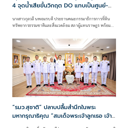
4 จุดน้ำเสียขั้นวิกฤต DO แทบเป็นศูนย์-
ปลาตายเกลื่อน สั่งส่งแล็บหาต้นตอมลพิษ
นางสาวกุลวลี นพอมรบดี ประธานคณะกรรมาธิการการที่ดิน
พร้อมหนุนตั้งหน่วยเคลื่อนที่เร็วลงตรวจ
ทรัพยากรธรรมชาติและสิ่งแวดล้อม สภาผู้แทนราษฎร พร้อม
ทันที ช่วยชาวบ้านเก็บหลักฐาน
คณะกรรมาธิการ ได้เดินทางลงพื้นที่จังหวัดสระบุรี เพื่อประชุม
ร่วมกับหน่วยงานที่เกี่ยวข้อง 15 หน่วยงาน ในการแก้ไขปัญหา
น้ำเสียสร้างความเดือดร้อนให้แก่ประชาชน
“รมว.สุชาติ” ปลาบปลื้มสำนึกในพระ
มหากรุณาธิคุณ “สมเด็จพระเจ้าลูกเธอ เจ้า
ฟ้าสิริวัณณวรีฯ” โปรดเกล้าฯ พระราชทาน