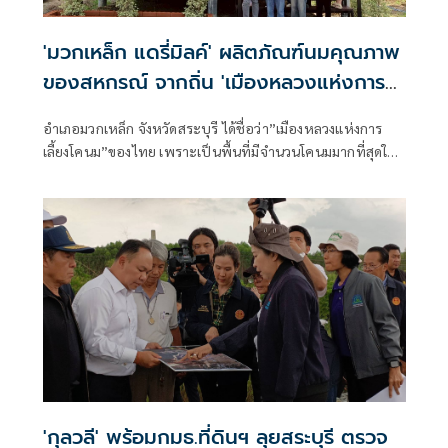
'มวกเหล็ก แดรี่มิลค์' ผลิตภัณฑ์นมคุณภาพ
ของสหกรณ์ จากถิ่น 'เมืองหลวงแห่งการ
เลี้ยงโคนม' ไทย
อำเภอมวกเหล็ก จังหวัดสระบุรี ได้ชื่อว่า”เมืองหลวงแห่งการ
เลี้ยงโคนม”ของไทย เพราะเป็นพื้นที่มีจำนวนโคนมมากที่สุดใน
ประเทศไทย กว่า 1.28 แสนตัว และยังเป็นที่ตั้งสหกรณ์โคนม
มวกเหล็ก จำกัด ถือเป็นหนึ่งในสถาบันเกษตรกรผู้เลี้ยงโคนมที่
สำคัญและมีความเก่าแก่ที่สุดแห่งหนึ่งในประเทศไทย
'กุลวลี' พร้อมกมธ.ที่ดินฯ ลุยสระบุรี ตรวจ