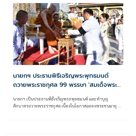
นายกฯ ประธานพิธีเจริญพระพุทธมนต์
ถวายพระราชกุศล 99 พรรษา 'สมเด็จพระ
สังฆราช'
นายกฯ เป็นประธานพิธีเจริญพระพุทธมนต์ และทำบุญ
ตักบาตรถวายพระราชกุศล เนื่องในโอกาสฉลองพระชนมายุ 99
พรรษา 'สมเด็จพระสังฆราช'