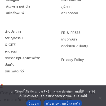
ข่าวพระราชสำนัก
ภูมิภาค
หนังสือพิมพ์
สิ่งแวดล้อม
ต่างประเทศ
PR & PRESS
อาชญากรรม
เกี่ยวกับเรา
X-CITE
ติดต่อและ สนับสนุน
ยานยนต์
สาธารณสุข-คุณภาพชีวิต
Privacy Policy
บันเทิง
ไทยโพสต์ ทีวี
Copyright© thaipost.net, All rights reserved.,
เราใช้คุกกี้เพื่อพัฒนาประสิทธิภาพ และประสบการณ์ที่ดีในการใช้
เว็บไซต์ของคุณ คุณสามารถศึกษารายละเอียดได้ที่นี่
ออกแบบเว็บ จัดทำเว็บไซต์โดย iDesign
ยินยอม
นโยบายความเป็นส่วนตัว