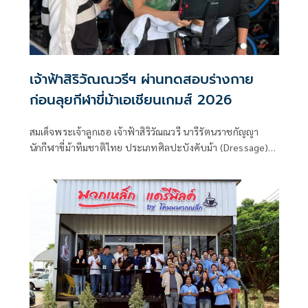
เจ้าฟ้าสิริวัณณวรีฯ ผ่านทดสอบร่างกาย
ก่อนลุยกีฬาขี่ม้าเอเชียนเกมส์ 2026
สมเด็จพระเจ้าลูกเธอ เจ้าฟ้าสิริวัณณวรี นารีรัตนราชกัญญา
นักกีฬาขี่ม้าทีมชาติไทย ประเภทศิลปะบังคับม้า (Dressage)
ชุดเตรียมการแข่งขันกีฬาเอเชียนเกมส์ ครั้งที่ 20 ทรงเข้ารับการ
ทดสอบสมรรถภาพทางกาย (Physical Fitness Test) ตาม
เกณฑ์มาตรฐานของการกีฬาแห่งประเทศไทย เมื่อวันที่ 2
สิงหาคม 2569 เวลา 13.00 น. ตามเวลาท้องถิ่นของสหราช
อาณาจักร ณ ศูนย์กายภาพ สนามฝึกซ้อมของสโมสรเลสเตอร์ ซิตี้
Seagrave Training Centre (LCFC Training Ground) สหราช
อาณาจักร