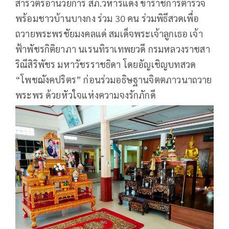
สารวัตรอำนวยการ สภ.วิหารแดง ข้าราชการตำรวจ
พร้อมชาวบ้านบางกง ร่วม 30 คน ร่วมพิธีสวดเพื่อ
ถวายพระพรชัยมงคลแด่ สมเด็จพระเจ้าลูกเธอ เจ้า
ฟ้าพัชรกิติยาภา นเรนทิราเทพยวดี กรมหลวงราชสา
ริณีสิริพัชร มหาวัชรราชธิดา โดยอัญเชิญบทสวด
“โพชฌังคปริตร” ก่อนร่วมอธิษฐานจิตตภาวนาถวาย
พระพร ด้วยหัวใจแห่งความจงรักภักดี