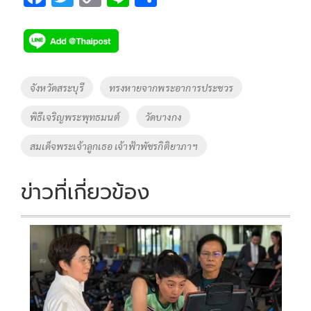
ac
wi
o
n
h
e
tt
p
e
ar
b
er
y
e
o
Li
Tags
จังหวัดสระบุรี
ทรงหายจากพระอาการประชวร
o
n
พิธีเจริญพระพุทธมนต์
วัดบางกง
k
k
สมเด็จพระเจ้าลูกเธอ เจ้าฟ้าพัชรกิติยาภาฯ
ข่าวที่เกี่ยวข้อง