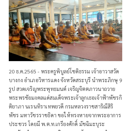
20 ธ.ค.2565 - พระครูพิบูลย์โชติธรรม เจ้าอาวาสวัด
บางกง อำเภอวิหารแดง จังหวัดสระบุรี นำพระภิกษุ 9
รูป สวดเจริญพระพุทธมนต์ เจริญจิตตภาวนาถวาย
พระพรชัยมงคลแด่สมเด็จพระเจ้าลูกเธอเจ้าฟ้าพัชรกิ
ติยาภา นเรนทิราเทพยวดี กรมหลวงราชสาริณีสิริ
พัชร มหาวัชรราชธิดา ขอให้ทรงหายจากพระอาการ
ประชวร โดยมี พ.ต.ท.เกรียงศักดิ์ มัชฉิมะบุระ