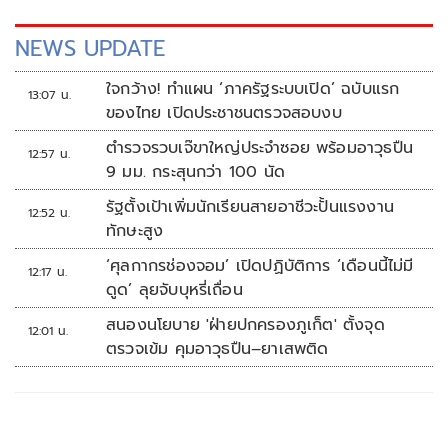
NEWS UPDATE
ใจกว้าง! ทำแผน ‘ภาครัฐระบบเปิด’ ฉบับแรก
13:07 น.
ของไทย เปิดประชาชนตรวจสอบงบ
ตำรวจรวบเจ๊ขาใหญ่ประจำซอย พร้อมอาวุธปืน
12:57 น.
9 มม. กระสุนกว่า 100 นัด
รัฐตั้งเป้าเพิ่มนักเรียนสายอาชีวะปั้นแรงงาน
12:52 น.
ทักษะสูง
‘ศุลกากรช่องจอม’ เปิดปฏิบัติการ ‘เดือนนี้ไม่มี
12:17 น.
ดูด’ ลุยจับบุหรี่เถื่อน
สนองนโยบาย 'ฝ่ายปกครองภูเก็ต' ตั้งจุด
12:01 น.
ตรวจเข้ม คุมอาวุธปืน–ยาเสพติด