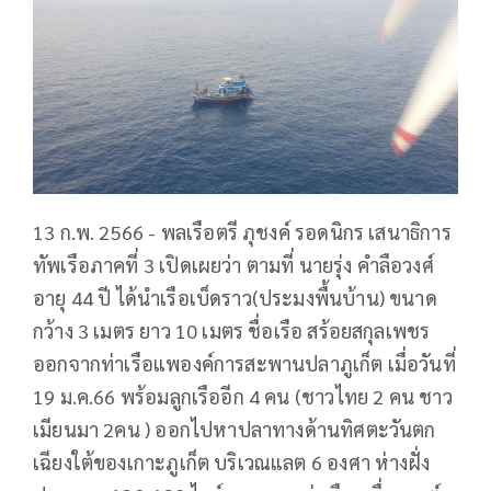
13 ก.พ. 2566 - พลเรือตรี ภุชงค์ รอดนิกร เสนาธิการ
ทัพเรือภาคที่ 3 เปิดเผยว่า ตามที่ นายรุ่ง คำลือวงศ์
อายุ 44 ปี ได้นำเรือเบ็ดราว(ประมงพื้นบ้าน) ขนาด
กว้าง 3 เมตร ยาว 10 เมตร ชื่อเรือ สร้อยสกุลเพชร
ออกจากท่าเรือแพองค์การสะพานปลาภูเก็ต เมื่อวันที่
19 ม.ค.66 พร้อมลูกเรืออีก 4 คน (ชาวไทย 2 คน ชาว
เมียนมา 2คน ) ออกไปหาปลาทางด้านทิศตะวันตก
เฉียงใต้ของเกาะภูเก็ต บริเวณแลต 6 องศา ห่างฝั่ง