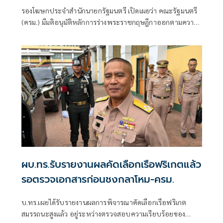
จำนวนใช้เป็นทุนอาชีพใหม่
รองโฆษกประจำสำนักนายกรัฐมนตรี เปิดเผยว่า คณะรัฐมนตรี
(ครม.) มีมติอนุมัติหลักการร่างพระราชกฤษฎีกาออกตามความ
ในประมวลรัษฎากร ว่าด้วยการยกเว้นรัษฎากร เพื่อยกเว้นภาษี
เงินได้บุคคลธรรมดาและภาษีเงินได้นิติบุคคลสำหรับเงินชดเชย
เยียวยาที่กรมประมงจ่ายให้แก่เจ้าของเรือประมงที่เข้าร่วม
โครงการนำเรือประมงออกนอกระบบเพื่อการจัดการทรัพยากร
ประมงทะเลที่ยั่งยืน
ผบ.ทร.รับรายงานผลคัดเลือกเรือฟริเกตแล้ว
รอตรวจเอกสารก่อนชงกลาโหม-ครม.
บ.ทร.เผยได้รับรายงานผลการพิจารณาคัดเลือกเรือฟริเกต
สมรรถนะสูงแล้ว อยู่ระหว่างตรวจสอบความเรียบร้อยของ