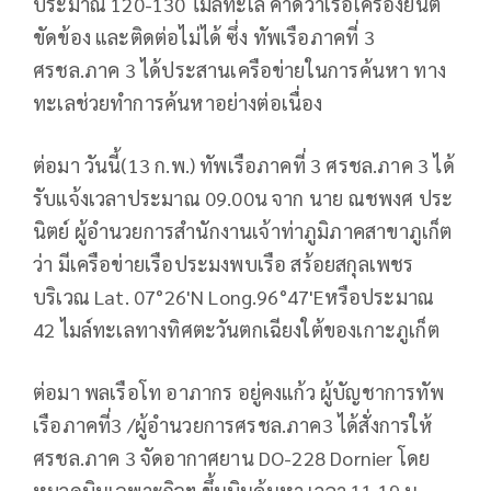
ประมาณ 120-130 ไมล์ทะเล คาดว่าเรือเครื่องยนต์
ขัดข้อง และติดต่อไม่ได้ ซึ่ง ทัพเรือภาคที่ 3
ศรชล.ภาค 3 ได้ประสานเครือข่ายในการค้นหา ทาง
ทะเลช่วยทำการค้นหาอย่างต่อเนื่อง
ต่อมา วันนี้(13 ก.พ.) ทัพเรือภาคที่ 3 ศรชล.ภาค 3 ได้
รับแจ้งเวลาประมาณ 09.00น จาก นาย ณชพงศ ประ
นิตย์ ผู้อำนวยการสำนักงานเจ้าท่าภูมิภาคสาขาภูเก็ต
ว่า มีเครือข่ายเรือประมงพบเรือ สร้อยสกุลเพชร
บริเวณ Lat. 07°26'N Long.96°47'Eหรือประมาณ
42 ไมล์ทะเลทางทิศตะวันตกเฉียงใต้ของเกาะภูเก็ต
ต่อมา พลเรือโท อาภากร อยู่คงแก้ว ผู้บัญชาการทัพ
เรือภาคที่3 /ผู้อำนวยการศรชล.ภาค3 ได้สั่งการให้
ศรชล.ภาค 3 จัดอากาศยาน DO-228 Dornier โดย
หมวดบินเฉพาะกิจฯ ขึ้นบินค้นหา เวลา 11.19 น.