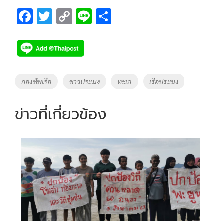
F
T
C
Li
S
ac
wi
o
n
h
e
tt
p
e
ar
b
er
y
e
o
Li
Tags
กองทัพเรือ
ชาวประมง
ทะเล
เรือประมง
o
n
k
k
ข่าวที่เกี่ยวข้อง