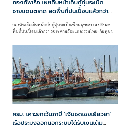
กองทัพเรือ เผยคืบหน้าเก็บกู้ทุ่นระเบิด
ชายแดนตราด ลดพื้นที่ปนเปื้อนแล้วกว่า
60%
กองทัพเรือเดินหน้าเก็บกู้ทุ่นระเบิดเพื่อมนุษยธรรม ปรับลด
พื้นที่ปนเปื้อนแล้วกว่า 60% ตามถ้อยแถลงร่วมไทย–กัมพูชา
ส่วนพื้นที่เก็บกู้ร่วมยังไม่มีความคืบหน้า
ครม. เคาะยกเว้นภาษี 'เงินชดเชยเยียวยา'
เรือประมงออกนอกระบบได้รับเงินเต็ม