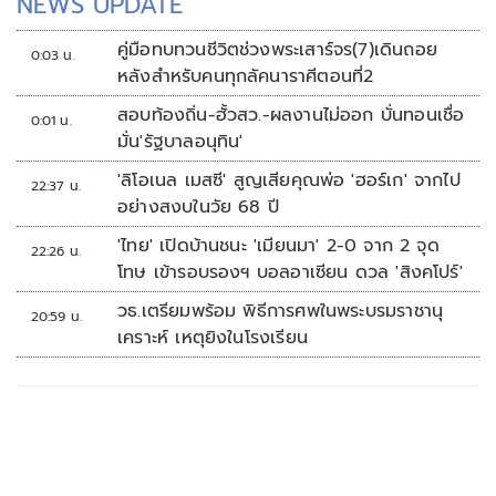
NEWS UPDATE
คู่มือทบทวนชีวิตช่วงพระเสาร์จร(7)เดินถอย
0:03 น.
หลังสำหรับคนทุกลัคนาราศีตอนที่2
สอบท้องถิ่น-ฮั้วสว.-ผลงานไม่ออก บั่นทอนเชื่อ
0:01 น.
มั่น'รัฐบาลอนุทิน'
'ลิโอเนล เมสซี' สูญเสียคุณพ่อ 'ฮอร์เก' จากไป
22:37 น.
อย่างสงบในวัย 68 ปี
'ไทย' เปิดบ้านชนะ 'เมียนมา' 2-0 จาก 2 จุด
22:26 น.
โทษ เข้ารอบรองฯ บอลอาเซียน ดวล 'สิงคโปร์'
วธ.เตรียมพร้อม พิธีการศพในพระบรมราชานุ
20:59 น.
เคราะห์ เหตุยิงในโรงเรียน