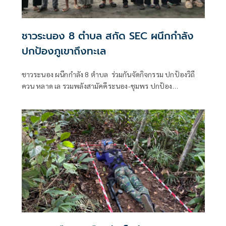
ชาวระนอง 8 ตำบล สกัด SEC ผนึกกำลัง
ปกป้องภูเขาถึงทะเล
ชาวระนอง ผนึกกำลัง 8 ตำบล ร่วมกันจัดกิจกรรม ปกป้องวิถี
ควน หลาด เล รวมพลังสามัคคีระนอง-ชุมพร ปกป้อง
ทรัพยากรธรรมชาติและวิถีชุมชน ลั่นไม่เอาโครงการพัฒนาของ
รัฐ แลนด์บริดจ์ - หยุด SEC ที่ทำลายทรัพยากรธรรมชาติ