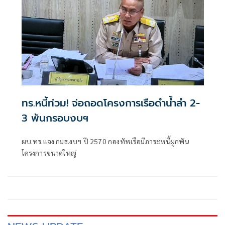
ทร.หนี้ท่วม! จ่อถอดโครงการเรือดำน้ำลำ 2-
3 พ้นกรอบงบฯ
ผบ.ทร.แจง กมธ.งบฯ ปี 2570 กองทัพเรือมีภาระหนี้ผูกพัน
โครงการขนาดใหญ่