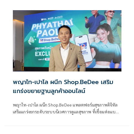
เค้านอมินี-โยงใยเว็บพนันออนไลน์ และรับชำระเงินผ่านบัญชี
บุคคลชาวต่างชาติ เตรียมขยายผลตรวจสอบเส้นทางการเงิน
และระบบชําระเงินเชิงลึกหากพบผิด ดำเนินการตามกฎหมาย
ทันที
พญาไท-เปาโล ผนึก Shop.BeDee เสริม
แกร่งขยายฐานลูกค้าออนไลน์
พญาไท-เปาโล ผนึก Shop.BeDee แพลตฟอร์มสุขภาพดิจิทัล
เสริมแกร่งยกระดับระบบนิเวศการดูแลสุขภาพ ที่เชื่อมต่อแบบ
ไร้รอยต่อจากออนไลน์สู่โรงพยาบาล ตอบโจทย์ผู้บริโภคครบ
ทุกช่วงวัย มั่นใจเพิ่มสัดส่วนลูกค้าใหม่จากช่องทางออนไลน์
ได้40-50%