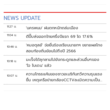
NEWS UPDATE
11:27 น.
'นครพนม' ฝนตกหนักถล่มเมือง
11:04 น.
ตีปี๊บส่งออกไทยครึ่งปีแรก 69 โต 17.6%
'หมอตุลย์' จ่อยื่นร้องเรียนนายกฯ ขยายผลโกง
10:46 น.
สอบท้องถิ่นย้อนไปถึงปี 2566
มะเร็งได้ลุกลามไปยังกระดูกและส่วนอื่นๆของ
10:18 น.
'โจ ไบเดน' แล้ว
ความโกรธแค้นของชาวอเมริกันทวีความรุนแรง
10:07 น.
ขึ้น เหตุเครือข่ายกล้องCCTVละเมิดความเป็น
ส่วนตัว