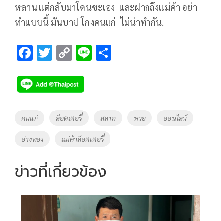
หลาน แต่กลับมาโดนซะเอง และฝากถึงแม่ค้า อย่า
ทำแบบนี้ มันบาป โกงคนแก่ ไม่น่าทำกัน.
F
T
C
Li
S
ac
wi
o
n
h
e
tt
p
e
ar
b
er
y
e
o
Li
Tags
คนแก่
ล็อตเตอรี่
สลาก
หวย
ออนไลน์
o
n
อ่างทอง
แม่ค้าล็อตเตอรี่
k
k
ข่าวที่เกี่ยวข้อง