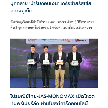
บุกทลาย 'ม้ารับถอนเงิน' เครือข่ายรัสเซีย
กลางภูเก็ต
จังหวัดภูเก็ตสนธิกำลังตำรวจหลายหน่วย เปิดปฏิบัติการตรวจ
ค้น 3 จุด ทลายเครือข่ายชาวรัสเซียทำหน้าที่ถอนเงินสดจาก
บัญชีม้าในคดีหลอกลวงอ
ไปรษณีย์ไทย-JAS-MONOMAX เปิดโหวต
ทีมพรีเมียร์ลีก ผ่านโปสต์การ์ดออนไลน์