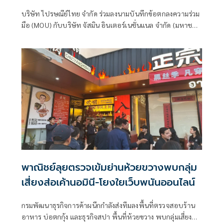
บน'Prompt Post'
บริษัท ไปรษณีย์ไทย จำกัด ร่วมลงนามบันทึกข้อตกลงความร่วม
มือ (MOU) กับบริษัท จัสมิน อินเตอร์เนชั่นแนล จำกัด (มหาชน)
หรือ JAS และ บริษัท โมโน สตรีมมิ่ง จำกัด หรือ MONOMAX
ภายใต้ บริษัท โมโน เน็กซ์ จำกัด (มหาชน) หรือ MONO เพื่อ
ศึกษาความเป็นไปได้ในการพัฒนากิจกรรมโหวตทีมฟุตบอล
พรีเมียร์ลีกอังกฤษ ผ่านโปสต์การ์ดออนไลน์บนแอปพลิเคชัน
Prompt Post ด้วยฟังก์ชัน e-Vote หรือระบบโหวตออนไลน์
เพื่ออำนวยความสะดวก และสร้างประสบการณ์ใหม่ให้แฟน
บอลสามารถร่วมกิจกรรมผ่านช่องทางดิจิทัลได้ทุกที่ทุกเวลา
พาณิชย์ลุยตรวจเข้มย่านห้วยขวางพบกลุ่ม
เสี่ยงส่อเค้านอมินี-โยงใยเว็บพนันออนไลน์
กรมพัฒนาธุรกิจการค้าผนึกกำลังส่งทีมลงพื้นที่ตรวจสอบร้าน
อาหาร บ่อตกกุ้ง และธุรกิจสปา พื้นที่ห้วยขวาง พบกลุ่มเสี่ยงส่อ