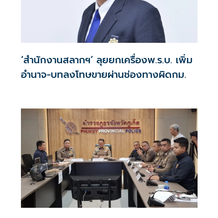
‘สำนักงานสลากฯ’ ลุยยกเครื่องพ.ร.บ. เพิ่ม
อำนาจ-บทลงโทษขายผ่านช่องทางผิดกม.