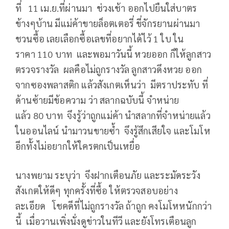
ที่ 11 เม.ย.ที่ผ่านมา ช่วงเช้า ออกไปยืนใส่บาตร
ข้างๆบ้าน มีแม่ค้าขายล็อตเตอรี่ ขี่จักรยานผ่านมา
ชวนซื้อ เลยเลือกซื้อเลขที่อยากได้ไว้ 1 ใบ ใน
ราคา 110 บาท และพอมาวันนี้ หวยออก ก็ให้ลูกสาว
ตรวจรางวัล ผลคือไม่ถูกรางวัล ลูกสาวดึงหวย ออก
จากซองพลาสติก แล้วสังเกตเห็นว่า มีตราประทับ ที่
ด้านซ้ายมีข้อความ ว่า สลากฉบับนี้ จำหน่าย
แล้ว 80 บาท จึงรู้ว่าถูกแม่ค้า นำสลากที่จำหน่ายแล้ว
ในออนไลน์ นำมาวนขายซ้ำ จึงรู้สึกเสียใจ และโมโห
อีกทั้งไม่อยากให้ใครตกเป็นเหยื่อ
นางพยาม ระบุว่า จึงฝากเตือนภัย และระมัดระวัง
สังเกตให้ดีๆ ทุกครั้งที่ซื้อ ให้ตรวจสอบอย่าง
ละเอียด โชคดีที่ไม่ถูกรางวัล ถ้าถูก คงโมโหหนักกว่า
นี้ เมื่อวานเพิ่งนั่งดูข่าวในทีวี และยังโทรเตือนลูก