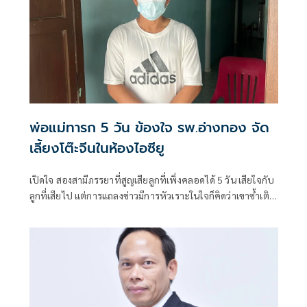
พ่อแม่ทารก 5 วัน ข้องใจ รพ.อ่างทอง จัด
เลี้ยงโต๊ะจีนในห้องไอซียู
เปิดใจ สองสามีภรรยาที่สูญเสียลูกที่เพิ่งคลอดได้ 5 วัน เสียใจกับ
ลูกที่เสียไป แต่การแถลงข่าวมีการหัวเราะในใจก็คิดว่าเขาซ้ำเติม
เราหรือเปล่า ตั้งข้อสงสัยการจัดเลี้ยงโต๊ะจีนในห้องไอซียูเด็กได้
อย่างไร