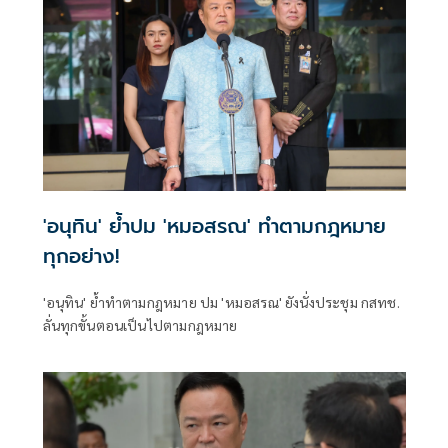
'อนุทิน' ย้ำปม 'หมอสรณ' ทำตามกฎหมาย
ทุกอย่าง!
'อนุทิน' ย้ำทำตามกฎหมาย ปม 'หมอสรณ' ยังนั่งประชุม กสทช.
ลั่นทุกขั้นตอนเป็นไปตามกฎหมาย