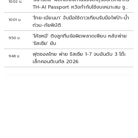
10:02 น.
TH-AI Passport หวังกำกับใช้งบเหมาะสม ชู
จุดเด่นคนไทยได้ใช้ AI ระดับโปร ลดเหลื่อมล้ำ
'ไทย-เมียนมา' จับมือใช้ดาวเทียมรับมือไฟป่า-น้ำ
10:01 น.
ทางเทคโนโลยี เซฟงบไปกว่า900ล้าน เชื่อหาก
ท่วม-ภัยพิบัติ
ใช้เต็มที่เอกชนขาดทุนย่อยยับ
'โค้ชหมี' ติงลูกทีมข้อผิดพลาดเพียบ หลังพ่าย
9:50 น.
'รัสเซีย' ยับ
ฟุตซอลไทย พ่าย รัสเซีย 1-7 จบอันดับ 3 โต๊ะ
9:48 น.
เล็กคอนติเนทัล 2026