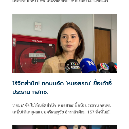
เพื่อประโยชน์ ปชช. ลั่นเราเสียเวลากับองค์กรนี้มามากแล้ว
ไร้จิตสำนึก! ภคมนอัด 'หมอสรณ' ยื้อเก้าอี้
ประธาน กสทช.
'ภคมน' ซัด ไม่เห็นจิตสำนึก 'หมอสรณ' ยื้อนั่งประธาน กสทช.
เหน็บให้เหตุผลแบบศรีธนญชัย อ้างกลัวผิดม. 157 ทั้งที่ไม่มี
คุณสมบัติตั้งแต่แรก จี้ 'นายกฯ' เลิกแบก ยื่นโปรดเกล้าฯปลดพ้น
ตำแหน่งได้แล้ว