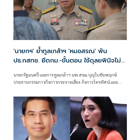
'นายกฯ' ย้ำทูลเกล้าฯ 'หมอสรณ' พ้น
ปธ.กสทช. ยึดกม.-ขั้นตอน ใช้ดุลยพินิจไม่
ได้
นายกรัฐมนตรี เผยการทูลเกล้าฯ นพ.สรณ บุญใบชัยพฤกษ์
ประธานกรรมการกิจการกระจายเสียง กิจการโทรทัศน์ และ
กิจการโทรคมนาคมแห่งชาติ (กสทช.) กรณีขาดคุณสมบัติ