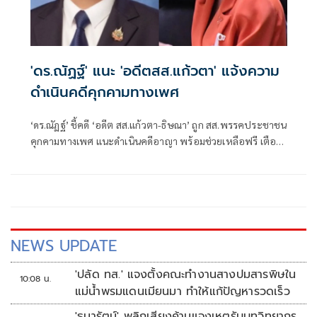
'ดร.ณัฏฐ์' แนะ 'อดีตสส.แก้วตา' แจ้งความ
ดำเนินคดีคุกคามทางเพศ
‘ดร.ณัฏฐ์’ ชี้คดี ‘อดีต สส.แก้วตา-ธิษณา’ ถูก สส.พรรคประชาชน
คุกคามทางเพศ แนะดำเนินคดีอาญา พร้อมช่วยเหลือฟรี เตือน
ประชาชนอย่าตกเป็นเหยื่อกองทุนเรี่ยไรสู้คดี
NEWS UPDATE
'ปลัด ทส.' แจงตั้งคณะทำงานสางปมสารพิษใน
10:08 น.
แม่น้ำพรมแดนเมียนมา ทำให้แก้ปัญหารวดเร็ว
'ธนารัตน์' พลิกเสียงค้านแจงเหตุรับบทวิทยากร