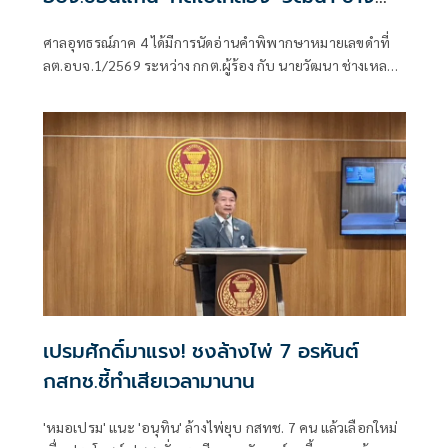
เหลา'
ศาลอุทธรณ์ภาค 4 ได้มีการนัดอ่านคำพิพากษาหมายเลขดำที่
ลต.อบจ.1/2569 ระหว่าง กกต.ผู้ร้อง กับ นายวัฒนา ช่างเหลา
ผู้คัดค้าน เรื่อง พรบ.การเลือกตั้งสมาชิกสภาท้องถิ่นหรือผู้
บริหารท้องถิ่น (ขอให้มีการเลือกตั้ง นายก อบจ.ใหม่)
เปรมศักดิ์มาแรง! ชงล้างไพ่ 7 อรหันต์
กสทช.ชี้ทำเสียเวลามานาน
'หมอเปรม' แนะ 'อนุทิน' ล้างไพ่ยุบ กสทช. 7 คน แล้วเลือกใหม่