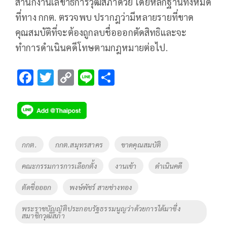
สํานักงานเลขาธิการวุฒิสภาด้วย โดยหลักฐานทั้งหมด
ที่ทาง กกต. ตรวจพบ ปรากฎว่ามีหลายรายที่ขาด
คุณสมบัติที่จะต้องถูกลบชื่อออกตัดสิทธิและจะ
ทำการดำเนินคดีโทษตามกฎหมายต่อไป.
F
T
C
Li
S
ac
wi
o
n
h
e
tt
p
e
ar
b
er
y
e
o
Li
Tags
กกต.
กกต.สมุทรสาคร
ขาดคุณสมบัติ
o
n
คณะกรรมการการเลือกตั้ง
งานเข้า
ดำเนินคดี
k
k
ตัดชื่อออก
พงษ์พัชร์ สายช่างทอง
พระราชบัญญัติประกอบรัฐธรรมนูญว่าด้วยการได้มาซึ่ง
สมาชิกวุฒิสภา