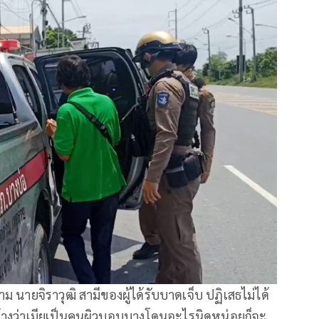
ม นายจิราวุฒิ สามีของผู้ได้รับบาดเจ็บ ปฏิเสธไม่ได้
อ้างว่าเมียเป็นคนผิวบอบบางโดนอะไรนิดหน่อยก็จะ