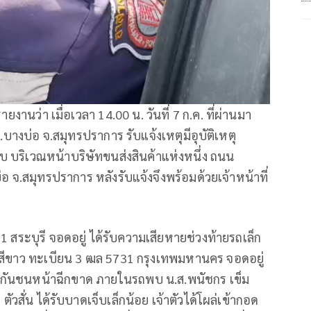
ยงานว่า เมื่อเวลา 14.00 น. วันที่ 7 ก.ค. ที่ผ่านมา
างบ่อ จ.สมุทรปราการ รับแจ้งเหตุมีอุบัติเหตุ
็บ บริเวณหน้าบริษัทขนส่งสินค้าแห่งหนึ่ง ถนน
อ จ.สมุทรปราการ หลังรับแจ้งจึงพร้อมด้วยเจ้าหน้าที่
1 สระบุรี จอดอยู่ ได้รับความเสียหายช่วงท้ายรถเล็ก
า สีขาว ทะเบียน 3 ฒล 5731 กรุงเทพมหานคร จอดอยู่
 กันชนหน้าฉีกขาด ภายในรถพบ น.ส.พนัชกร เข็ม
ตัวสั่น ได้รับบาดเจ็บเล็กน้อย เจ้าตัวได้โผล่เข้ากอด