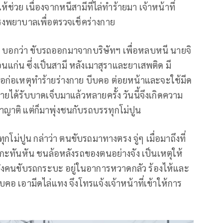
ให้ช่วย เนื่องจากหนีสามีที่ไล่ทำร้ายมา เจ้าหน้าที่
รงพยาบาลเพื่อตรวจเช็คร่างกาย
บ บอกว่า ขับรถออกมาจากบริษัทฯ เพื่อหลบหนี นายจิ
อนแก่น ซึ่งเป็นสามี หลังเมาสุราและยาเสพติด มี
อก่อเหตุทำร้ายร่างกาย บีบคอ ต่อยหน้าและจะใช้มีด
กายได้รับบาดเจ็บมาแล้วหลายครั้ง วันนี้จึงเกิดความ
าติ แต่ก็มาพุ่งชนกับรถบรรทุกโม่ปูน
กโม่ปูน กล่าว่า ตนขับรถมาทางตรง จู่ๆ เมื่อมาถึงที่
งกะทันหัน ชนล้อหลังรถของตนอย่างจัง เป็นเหตุให้
งคนขับรถกระบะ อยู่ในอาการหวาดกลัว ร้องไห้และ
คอ เอามีดไล่แทง จึงโทรแจ้งเจ้าหน้าที่เข้าให้การ