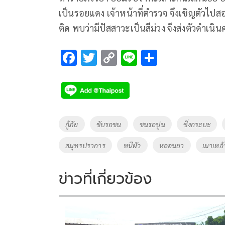
เป็นรอยแดง เจ้าหน้าที่ตำรวจ จึงเชิญตัวไป
ติด พบว่ามีปัสสาวะเป็นสีม่วง จึงส่งตัวดำเ
F
T
C
Li
S
ac
wi
o
n
h
e
tt
p
e
ar
b
er
y
e
o
Li
Tags
กู้ภัย
ขับรถชน
ชนรถปูน
ซิ่งกระบะ
o
n
สมุทรปราการ
หนีผัว
หลอนยา
เมาเหล้
k
k
ข่าวที่เกี่ยวข้อง