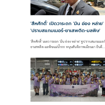
'สีหศักดิ์' เปิดวาระถก 'มิน อ่อง หล่าย' 
'ปราบสแกมเมอร์-ยาเสพติด-มลพิษ'
'สีหศักดิ์' เผยวาระถก 'มิน อ่อง หล่าย' ชูปราบสแกมเมอร
ยาเสพติด-มลพิษแม่น้ำกก หนุนสันติภาพเมียนมา ยินดี
ICRC พบ 'ซูจี' มองเป็นสัญญาณดีต่อบรรยากาศการเมือ