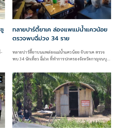
ชู
ทลายปาร์ตี้ยาเค ล่องแพแม่น้ำแควน้อย
ตรวจพบฉี่ม่วง 34 ราย
์-
ทลายปาร์ตี้ยาบนแพล่องแม่น้ำแควน้อย จับยาเค ตรวจ
พบ 34 นักเที่ยว ฉี่ม่วง ที่ทำการปกครองจังหวัดกาญจนบุรี
ง
และอําเภอเมืองกาญจนบุรี เปิดยุทธการ 90 วัน พิทักษ์
สันติราษฎร์ พิฆาตยาเสพติด