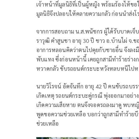
เจ้าหน้าที่มูลนิธิที่เป็นผู้หญิง พร้อมร้องไห้ขอ
มูลนิธิจึงปลอบให้คลายความกลัว ก่อนนำส่งโ
จากการสอบถาม น.ส.พนัชกร ผู้ได้รับบาดเจ็
ราวุฒิ คำสูนชา อายุ 30 ปี ชาว อ.บ้านไผ่ จ.ข
อาการหลอนคิดว่าตนไปคุยกับชายอื่น จึงลงมื
พับแทง ซึ่งก่อนหน้านี้ เคยถูกสามีทำร้ายร่าง
หวาดกลัว ขับรถยนต์กระบะหวังหลบหนีไปหาญ
นายวิโรจน์ อัดจันทึก อายุ 42 ปี คนขับรถบรรทุ
เกิดเหตุ รถยนต์กระบะคู่กรณี พุ่งออกมาอย่า
เกิดความเสียหาย ตนจึงจอดรถลงมาดู พบหญิ
พูดขอความช่วยเหลือ บอกว่าถูกสามีทำร้ายบีบ
ช่วยเหลือ