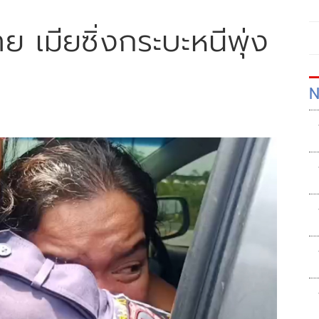
ย เมียซิ่งกระบะหนีพุ่ง
N