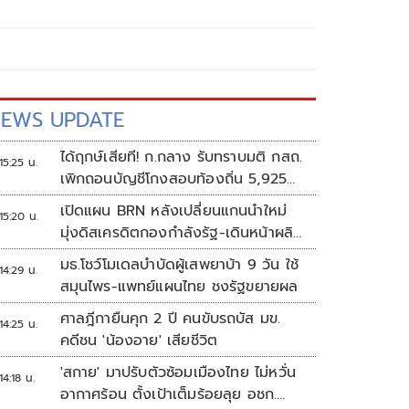
EWS UPDATE
ได้ฤกษ์เสียที! ก.กลาง รับทราบมติ กสถ.
15:25 น.
เพิกถอนบัญชีโกงสอบท้องถิ่น 5,925
ราย
เปิดแผน BRN หลังเปลี่ยนแกนนำใหม่
15:20 น.
มุ่งดิสเครดิตกองกำลังรัฐ-เดินหน้าผลิต
แนวร่วม
มธ.โชว์โมเดลบำบัดผู้เสพยาบ้า 9 วัน ใช้
14:29 น.
สมุนไพร-แพทย์แผนไทย ชงรัฐขยายผล
ศาลฎีกายืนคุก 2 ปี คนขับรถบัส มข.
14:25 น.
คดีชน 'น้องอาย' เสียชีวิต
'สกาย' มาปรับตัวซ้อมเมืองไทย ไม่หวั่น
14:18 น.
อากาศร้อน ตั้งเป้าเต็มร้อยลุย อชก.