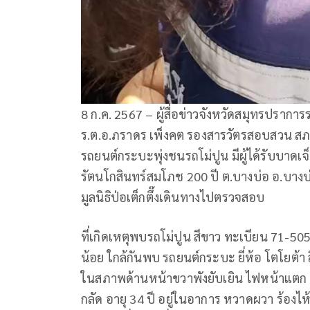
8 ก.ค. 2567 – ผู้สื่อข่าวจังหวัดสมุทรปราการรา
ร.ต.อ.ภราดร เพ็งคต รองสารวัตรสอบสวน สภ.บ
รถยนต์กระบะพุ่งชนรถโม่ปูน มีผู้ได้รับบาดเจ
รัตนโกสินทร์สมโภช 200 ปี ต.บางบ่อ อ.บางบ่
มูลนิธิป่อเต็กตึ๊งเดินทางไปตรวจสอบ
ที่เกิดเหตุพบรถโม่ปูน สีขาว ทะเบียน 71-505
น้อย ใกล้กันพบ รถยนต์กระบะ ยี่ห้อ โตโยต้
ในสภาพด้านหน้าขวาพังยับเยิน ไฟหน้าแตก
กลัด อายุ 34 ปี อยู่ในอาการ หวาดผวา ร้องไห้ 