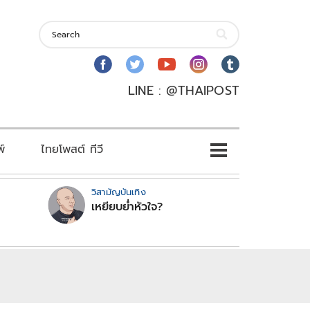
LINE : @THAIPOST
พ์
ไทยโพสต์ ทีวี
วิสามัญบันเทิง
เหยียบย่ำหัวใจ?