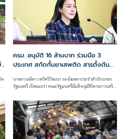
ครม. อนุมัติ 16 ล้านบาท ร่วมมือ 3
์
ประเทศ สกัดกั้นยาเสพติด สารตั้งต้น
ก่อนเข้าสู่ไทย
อ็ด
นางสาวลลิดา เพริศวิวัฒนา รองโฆษกประจำสำนักนายก
รัฐมนตรี เปิดเผยว่า คณะรัฐมนตรีมีมติอนุมัติโครงการเสริม
สร้างและยกระดับความร่วมมือกับประเทศเพื่อนบ้านใน
การสกัดกั้นยาเสพติดและทำลายเครือข่ายการค้ายาเสพติด
ระหว่างประเทศ ประจำปีงบประมาณ พ.ศ. 2569 วงเงิน
รวม 16 ล้านบาท ตามที่กระทรวงยุติธรรม โดยสำนักงาน
คณะกรรมการป้องกันและปราบปรามยาเสพติด หรือ
สำนักงาน ป.ป.ส.