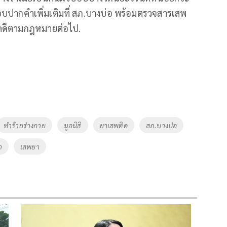
สอบปากคำเพิ่มเติมที่ สภ.บางบ่อ พร้อมตรวจสารเสพ
นินคดีตามกฎหมายต่อไป.
ทำร้ายร่างกาย
มูลนิธิ
ยาเสพติด
สภ.บางบ่อ
า
เสพยา