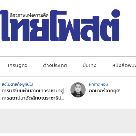
เศรษฐกิจ
ต่างประเทศ
บันเทิง
หนังสือพิม
ยังไม่ตายก็อยู่กันไป
ผักกาดหอม
การเปลี่ยนผ่านจากเทวราชามาสู่
ออเดอร์จากคุก!
การสถาปนาอัตลักษณ์ราชาธิป
ไตยแบบพุทธศาสนาในพระไตร
ปิฏก : สามัญผลสูตรในฐานะ
ทฤษฎีขีดจำกัดของอำนาจรัฐ
เหนือแรงงานและทรัพย์สิน