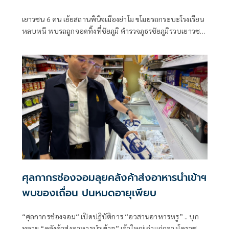
เยาวชน 6 คน เย้ยสถานพินิจเมืองย่าโม ขโมยรถกระบะโรงเรียน
หลบหนี พบรถถูกจอดทิ้งที่ชัยภูมิ ตำรวจภูธรชัยภูมิรวบเยาวชน
ทั้ง 6 คนได้แล้ว
ศุลกากรช่องจอมลุยคลังค้าส่งอาหารนำเข้าฯ
พบของเถื่อน ปนหมดอายุเพียบ
“ศุลกากรช่องจอม“ เปิดปฏิบัติการ “อวสานอาหารหรู” .. บุก
ทลาย “คลังค้าส่งอาหารนำเข้าฯ” เจ้าใหญ่เก่าแก่กลางโคราช ..