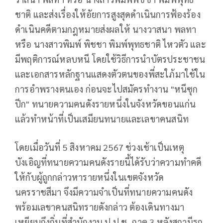
ชาติ และส่งเรื่องให้อัยการสูงสุดดําเนินการฟ้องร้อง
ดําเนินคดีตามกฎหมายส่งผลให้ นางวาสนา พลทา
หรือ นางสาวพิมพ์ พิชชา พิมพ์พุทธชาติ ไหวตัว และ
มีพฤติการณ์หลบหนี โดยใช้วิธีการนําบัตรประชาชน
และเอกสารหลักฐานแสดงตัวตนของพี่สะใภ้มาใช้ใน
การอําพรางตนเอง ก่อนจะไปสมัครทํางาน "หนีซุก
ปีก" ทนายความคนดังรายหนึ่งในจังหวัดขอนแก่น
แล้วทําหน้าที่เป็นเสมียนทนายและเลขาคนสนิท
โดยเมื่อวันที่ 5 สิงหาคม 2567 ช่วงเช้าเป็นเหตุ
บังเอิญที่ทนายความคนดังรายนี้ได้รับว่าความทําคดี
ให้กับผู้ถูกกล่าวหารายหนึ่งในเขตจังหวัด
นครราชสีมา จึงมีความจําเป็นที่ทนายความคนดัง
พร้อมเลขาคนสนิทรายดังกล่าว ต้องเดินทางมา
เหยียบถึงถิ่นที่สํานักงาน ป.ป.ช. ภาค 3 หลังสถานีรถ