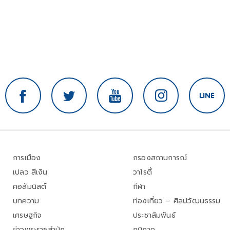
การเมือง
กรองสถานการณ์
เปลว สีเงิน
วาไรตี้
คอลัมนิสต์
กีฬา
บทความ
ท่องเที่ยว – ศิลปวัฒนธรรม
เศรษฐกิจ
ประชาสัมพันธ์
ข่าวพระราชสำนัก
ภูมิภาค