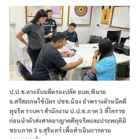
ป.ป.ช.ลวงจับอดีตรองปลัด อบต.พิมาย
จ.ศรีสะเกษใช้บัตร ปชช.น้อง อำพรางตัวหนีคดี
ทุจริต รวบคา สํานักงาน ป.ป.ช.ภาค 3 ที่โคราช
ก่อนนําตัวส่งศาลอาญาคดีทุจริตและประพฤติมิ
ชอบภาค 3 จ.สุรินทร์ เพื่อดําเนินการตาม