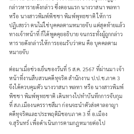
กล่าวหารายดังกล่าว ซึ่งตอนแรก นางวาสนา พลทา
หรือ นางสาวพิมพ์พิชชา พิมพ์พุทธชาติ ให้การ
ปฏิเสธว่า ตนไม่ใช่บุคคลตามหมายจับ แต่สุดท้ายแล้ว
ทางเจ้าหน้าที่ ก็ได้พูดคุยอธิบาย จนกระทั่งผู้ถูกกล่าว
หารายดังกล่าวให้การยอมรับว่าตน คือ บุคคลตาม
หมายจับ
ต่อมาเมื่อช่วงเย็นของวันที่ 5 ส.ค. 2567 ที่ผ่านมา เจ้า
หน้าที่งานสืบสวนคดีทุจริต สํานักงาน ป.ป.ช.ภาค 3
จึงได้ควบคุมตัว นางวาสนา พลทา หรือ นางสาวพิมพ์
พิชชา พิมพ์พุทธชาติ เดินทางไปทําบันทึกการจับกุม
ที่ สภ.เมืองนครราชสีมา ก่อนจะนําตัวส่งศาลอาญา
คดีทุจริตและประพฤติมิชอบภาค 3 ที่ อ.เมือง
จ.สุรินทร์ เพื่อดําเนินการตามกฎหมายต่อไป