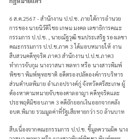
กฎหมายแล้ว
6 ส.ค.2567 - สํานักงาน ป.ป.ช. ภายใต้การอํานวย
การของ นายนิวัติไชย เกษม มงคล เลขาธิการคณะ
กรรมการ ป.ป.ช. , นายณัฐวุฒิ ขมประเสริฐ รองเลขา
คณะกรรมการ ป.ป.ช.ภาค 3 ได้มอบหมายให้ งาน
สืบสวนคดีทุจริต ภาค3 สำนักงาน ป.ป.ช.ภาค3
ทำการจับกุม นางวาสนา พลทา หรือ นางสาวพิมพ์
พิชชา พิมพ์พุทธชาติ อดีตรองปลัดองค์การบริหาร
ส่วนตำบลพิมาย อำเภอปรางค์กู่ จังหวัดศรีสะเกษ ผู้
ต้องหาตามหมายจับของศาลอาญา คดีทุจริตและ
ประพฤติมิชอบภาค 3 คดียักยอกเงินออกจากคลัง
อบต.พิมาย รวมมูลค่าที่รัฐเสียหายกว่า 50 ล้านบาท
สืบเนื่องจากคณะกรรมการ ป.ป.ช. ชี้มูลความผิด นาง
วาสนา พลทา หรือ นางสาวพิมพ์พิชชา พิมพ์พุทธ