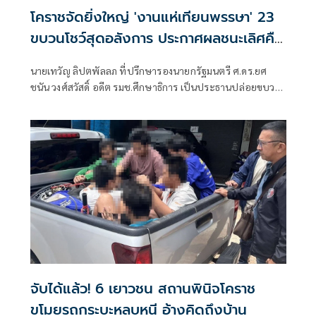
โคราชจัดยิ่งใหญ่ 'งานแห่เทียนพรรษา' 23
ขบวนโชว์สุดอลังการ ประกาศผลชนะเลิศคืน
นี้
นายเทวัญ ลิปตพัลลภ ที่ปรึกษารองนายกรัฐมนตรี ศ.ดร.ยศ
ชนัน วงศ์สวัสดิ์ อดีต รมช.ศึกษาธิการ เป็นประธานปล่อยขบวน
แห่เทียนพรรษาของจังหวัดนครราชสีมา ประจำปี 2569 ภายใต้
ชื่องาน “พุทธศิลป์ และแสงธรรมแห่งศรัทธา” ชิงถ้วย
พระราชทาน สมเด็จพระกนิษฐาธิราชเจ้า
จับได้แล้ว! 6 เยาวชน สถานพินิจโคราช
ขโมยรถกระบะหลบหนี อ้างคิดถึงบ้าน