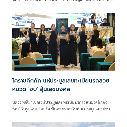
ตะลึง “มีของเถื่อน ปนหมดอายุ บางส่วนไร้ อย.” .. ผงะกำลัง
แพ็กส่งลูกค้าทั่วประเทศ !!
โคราชคึกคัก แห่ประมูลเลขทะเบียนรถสวย
หมวด 'งบ' ลุ้นเลขมงคล
นครราชสีมาเปิดเวทีประมูลเลขทะเบียนรถสวยหมวดอักษร
“งบ” ในรูปแบบไฮบริด ทั้งเคาะราคาในห้องประมูลและผ่าน
ระบบออนไลน์ ได้รับความสนใจจากผู้ร่วมประมูลจำนวนมาก