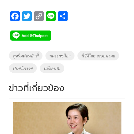
F
T
C
Li
S
ac
wi
o
n
h
e
tt
p
e
ar
b
er
y
e
o
Li
Tags
ทุจริตต่อหน้าที่
นครราชสีมา
นิวัติไชย เกษมมงคล
o
n
ปปช.โคราช
ปลัดอบต.
k
k
ข่าวที่เกี่ยวข้อง