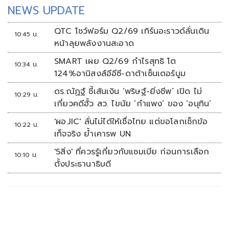
NEWS UPDATE
QTC โชว์ฟอร์ม Q2/69 เทิร์นอะราวด์ลั่นเดิน
10:45 น.
หน้าลุยพลังงานสะอาด
SMART เผย Q2/69 กำไรสุทธิ โต
10:34 น.
124%อานิสงส์อีอีซี-ดาต้าเซ็นเตอร์บูม
ดร.ณัฏฐ์ ชี้เส้นเงิน ‘พริษฐ์-ยิ่งชีพ’ เปิด ไม่
10:29 น.
เกี่ยวคดีฮั้ว สว. ไขนัย ‘กำแพง’ ของ ‘อนุทิน’
'ผอ.JIC' ลั่นไม่ได้ให้เชื่อไทย แต่ขอโลกเช็กข้อ
10:22 น.
เท็จจริง ย้ำเคารพ UN
'5สิ่ง' ที่ควรรู้เกี่ยวกับแซมเบีย ก่อนการเลือก
10:10 น.
ตั้งประธานาธิบดี