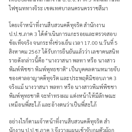
ไฟชุมททางจิระ เขตเทศบาลนครนครราชสีมา
โดยเจ้าหน้าที่งานสืบสวนคดีทุจริต สํานักงาน
ป.ป.ช.ภาค 3 ได้ดําเนินการแกะรอยและตรวจสอบ
ข้อเท็จจริง จนกระทั่งช่วงเย็น เวลา 17.00 น.วันที่ 5
สิงหาคม 2567 ได้รับการยืนยันแล้วว่า เลขาคนสนิท
รายดังกล่าวนี้คือ "นางวาสนา พลทา หรือ นางสาว
พิมพ์พิชชา พิมพ์พุทธชาติ" เป็นบุคคลตามหมายจับ
ของศาลอาญาคดีทุจริต และประพฤติมิชอบภาค 3
จริงแม้ นางวาสนา พลทา หรือ นางสาวพิมพ์พิชชา
พิมพ์พุทธชาติ จะทําทรงผม แต่งหน้าให้มีลักษณะ
เหมือนพี่สะใภ้ และอ้างตนว่าเป็นพี่สะใภ้
อย่างไรก็ตามเจ้าหน้าที่งานสืบสวนคดีทุจริต สํา
นักงาน ป.ป.ช.ภาค 3 จึงวางแผนเข้าจับกุมตัวผู้ถูก