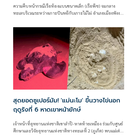
ความคืบหน้ากรณีเรือท้องแบนขนาดเล็ก (เรือพีช) จมกลาง
ทะเลบริเวณระหว่างเกาะปันหยีกับเกาะไม้ไผ่ อำเภอเมืองพังงา
จังหวัดพังงา เมื่อช่วงเย็นวันที่ 26 มิถุนายน 2569 ส่งผลให้มีผู้
สูญหาย 3 ราย ได้แก่นายนุสรณ์ เจนไพร (โสด) อายุ 71 ปี
นางสาวอารียา กาหลง (ฮูดา) อายุ 27 ปี และนายปฏิวัติ บุญ
ยัษเฐียร (อี๊ด) อายุ 65 ปี
สุดยอดซูเปอร์มัม! 'แม่นะโม' ขึ้นวางไข่นอก
ฤดูรังที่ 6 หาดเขาหน้ายักษ์
เจ้าหน้าที่อุทยานแห่งชาติเขาลำปี-หาดท้ายเหมือง ร่วมกับศูนย์
ศึกษาและวิจัยอุทยานแห่งชาติทางทะเลที่ 2 (ภูเก็ต) พบแม่เต่า