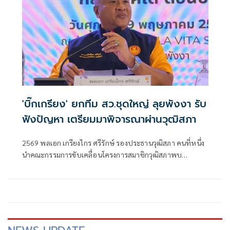
ที่ช่วยเหลือผู้ประสบภัย พร้อมเฝ้าระวังสถานการณ์ตลอด 24
ชั่วโมง เนื่องจากยังมีโอกาสเกิดฝนตกซ้ำ
'บิ๊กเกรียง' ยกทีม สว.ชุดใหญ่ ลุยพังงา รับ
ฟังปัญหา เตรียมมาพิจารณาผ่านวุฒิสภา
2569 พลเอก เกรียงไกร ศรีรักษ์ รองประธานวุฒิสภา คนที่หนึ่ง
นำคณะกรรมการขับเคลื่อนโครงการสมาชิกวุฒิสภาพบ
ประชาชน กลุ่มภาคใต้ (ตอนบน) พร้อมสมาชิกวุฒิสภา ลงพื้นที่
อำเภอตะกั่วป่า จังหวัดพังงา เพื่อรับฟังปัญหาและข้อเสนอแนะ
จากประชาชนโดยตรง