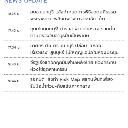
NEWS UPDATE
อบจ.นนทบุรี แจ้งกำหนดการพิธีสวดอภิธรรม
18:23 น.
พระราชทานเพลิงศพ 'พ.ต.อ.ธงชัย เย็น
ประเสริฐ'
คุมเข้มนนทบุรี! ตำรวจ-ฝ่ายปกครอง ร่วมตั้ง
17:45 น.
ด่านตรวจจับอาวุธปืนเป็นพิเศษ
นายกฯ ติง ตร.นนทบุรี ปล่อย 'ฉลอง
17:04 น.
เรี่ยวแรง' สูบบุหรี่ ไม่ใส่กุญแจมือในห้องประชุม
จี้รัฐเร่งแก้วิกฤติมันสำปะหลังไทย ห่วงกระทบ
16:48 น.
ห่วงโซ่อุตสาหกรรม
'เอกนิติ' สั่งทำ Risk Map สแกนพื้นที่เสี่ยง
16:44 น.
รับมือน้ำท่วม-ภัยแล้งภาคกลาง