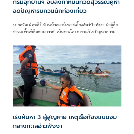
กรมอุทยานฯ จับลิงทำหมันที่วัดสุวรรณคูหา
ลดปัญหารบกวนนักท่องเที่ยว
นายสุวัฒน์ สุขศิริ หัวหน้าสถานีเพาะเลี้ยงสัตว์ป่าพังงา นำผู้สื่อ
ข่าวลงพื้นที่ติดตามการดำเนินงานโครงการแก้ไขปัญหาความ
เดือดร้อนรำคาญจากลิงแบบบูรณาการและยั่งยืน ซึ่งสำนัก
บริหารพื้นที่อนุรักษ์ที่ 5 (นครศรีธรรมราช) กรมอุทยานแห่ง
ชาติ สัตว์ป่า และพันธุ์พืช ดำเนินการควบคุมประชากรลิงแสม
ด้วยวิธีการทำหมัน เพื่อแก้ไขปัญหาลิงเพิ่มจำนวนอย่างรวดเร็ว
ลดผลกระทบต่อประชาชน นักท่องเที่ยว และป้องกันการแพร่
กระจายของโรคติดต่อจากลิงสู่คน
เร่งค้นหา 3 ผู้สูญหาย เหตุเรือท้องแบนจม
กลางทะเลอ่าวพังงา