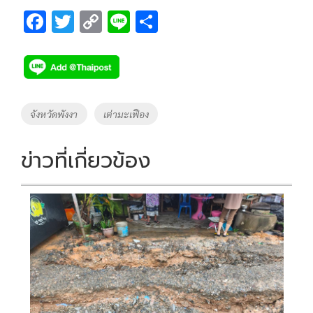
F
T
C
Li
S
ac
wi
o
n
h
e
tt
p
e
ar
b
er
y
e
o
Li
Tags
จังหวัดพังงา
เต่ามะเฟือง
o
n
k
k
ข่าวที่เกี่ยวข้อง