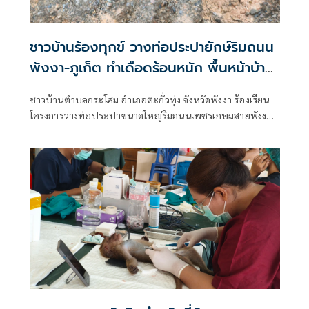
ชาวบ้านร้องทุกข์ วางท่อประปายักษ์ริมถนน
พังงา-ภูเก็ต ทำเดือดร้อนหนัก พื้นหน้าบ้าน
ทรุดยังไม่แก้ไข
ชาวบ้านตำบลกระโสม อำเภอตะกั่วทุ่ง จังหวัดพังงา ร้องเรียน
โครงการวางท่อประปาขนาดใหญ่ริมถนนเพชรเกษมสายพังงา–
ภูเก็ต หลังพบดินและหินที่ถมแนวท่อเกิดการทรุดตัวหลายจุด
ส่งผลให้ขอบถนนทรุดเป็นแอ่ง การสัญจรเข้า-ออกบ้านเรือน
เป็นไปด้วยความยากลำบาก โดยเฉพาะผู้สูงอายุ พร้อมแสดง
ความกังวลว่าอาจส่งผลกระทบต่อโครงสร้างถนนในระยะยาว