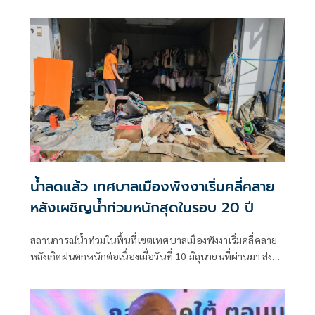
มะเฟือง "แม่นะโม" ขึ้นวางไข่บริเวณชายหาดเขาหน้ายักษ์
น้ำลดแล้ว เทศบาลเมืองพังงาเริ่มคลี่คลาย
หลังเผชิญน้ำท่วมหนักสุดในรอบ 20 ปี
สถานการณ์น้ำท่วมในพื้นที่เขตเทศบาลเมืองพังงาเริ่มคลี่คลาย
หลังเกิดฝนตกหนักต่อเนื่องเมื่อวันที่ 10 มิถุนายนที่ผ่านมา ส่งผล
ให้น้ำเอ่อท่วมบ้านเรือนประชาชน ถนนสายหลัก และพื้นที่
เศรษฐกิจหลายจุดเป็นวงกว้าง มีประชาชนได้รับผลกระทบรวม
กว่า 100 ครัวเรือน ขณะที่จังหวัดพังงาระดมทุกหน่วยงานลงพื้น