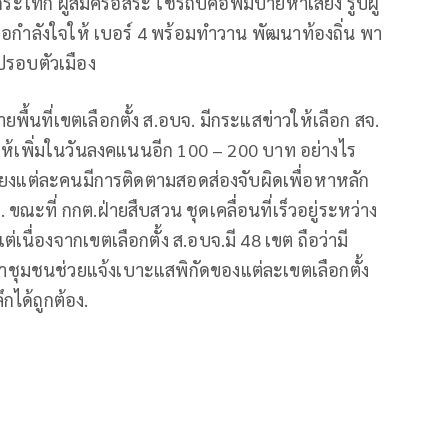
กระโทก ผู้สมัครอิสระ ใช้รถปิคอัพมีป้ายหาเสียง รูปผู้
้ขอกำลังใจให้ เบอร์ 4 พร้อมทำวาน พัฒนาท้องถิ่น พา
ไปรอบตัวเมือง
พื้นที่เขตเลือกตั้ง ส.อบจ. มีกระแสข่าวให้เลือก สจ.
ให้เพิ่มในวันลงคแนนอีก 100 – 200 บาท อย่างไร
ียงแต่ละคนมีการติดตามสอดส่องจับผิดเพื่อหาหลัก
ขณะที่ กกต.ฝ่ายสืบสวน ชุดเคลื่อนที่เร็วอยู่ระหว่าง
นื่องจากเขตเลือกตั้ง ส.อบจ.มี 48 เขต ถือว่ามี
นำชุมชนช่วยแจ้งเบาะแสพิกัดของแต่ละเขตเลือกตั้ง
กได้ถูกต้อง.