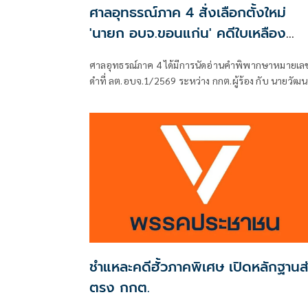
ศาลอุทธรณ์ภาค 4 สั่งเลือกตั้งใหม่
'นายก อบจ.ขอนแก่น' คดีใบเหลือง
'วัฒนา ช่างเหลา'
ศาลอุทธรณ์ภาค 4 ได้มีการนัดอ่านคำพิพากษาหมายเล
ดำที่ ลต.อบจ.1/2569 ระหว่าง กกต.ผู้ร้อง กับ นายวัฒน
ช่างเหลา ผู้คัดค้าน เรื่อง พรบ.การเลือกตั้งสมาชิกสภาท้
ถิ่นหรือผู้บริหารท้องถิ่น (ขอให้มีการเลือกตั้ง นายก
อบจ.ใหม่)
ชำแหละคดีฮั้วภาคพิเศษ เปิดหลักฐานส
ตรง กกต.