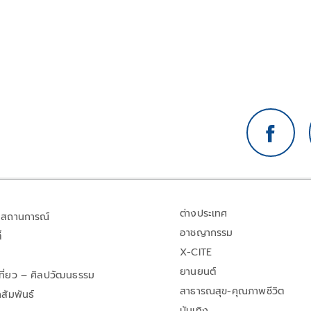
ต่างประเทศ
สถานการณ์
อาชญากรรม
้
X-CITE
ยานยนต์
เที่ยว – ศิลปวัฒนธรรม
สาธารณสุข-คุณภาพชีวิต
สัมพันธ์
บันเทิง