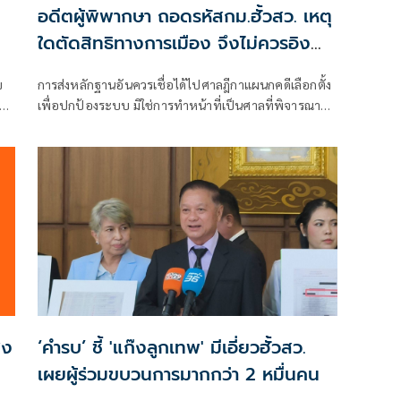
อดีตผู้พิพากษา ถอดรหัสกม.ฮั้วสว. เหตุ
ใดตัดสิทธิทางการเมือง จึงไม่ควรอิง
มาตรฐานเดียวกับคดีอาญา
ข
การส่งหลักฐานอันควรเชื่อได้ไปศาลฎีกาแผนกคดีเลือกตั้ง
า
เพื่อปกป้องระบบ มิใช่การทำหน้าที่เป็นศาลที่พิจารณาคดี
อง
อาญาเพื่อลงโทษตัวบุคคล
่ง
‘คำรบ’ ชี้ 'แก๊งลูกเทพ' มีเอี่ยวฮั้วสว.
เผยผู้ร่วมขบวนการมากกว่า 2 หมื่นคน