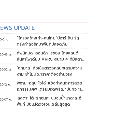
EWS UPDATE
“โครงสร้างเก่า-คนใหม่”บีอาร์เอ็น รัฐ
0:01 น.
ตรึงกำลังรักษาพื้นที่ปลอดภัย
ทัพนักบิด 'ฮอนด้า เรซซิ่ง ไทยแลนด์'
20:43 น.
ลุ้นล่าโพเดียม ARRC สนาม 4 ที่มัลดาลิ
กา
‘ศุภมาส’ สั่งเข้มตรวจคลินิกเสริมความ
20:32 น.
งาม ย้ำโฆษณาราคาต้องจ่ายจริง
พี่ชาย 'ฮลุน โซโล่' แจ้งกำหนดการสวด
20:12 น.
อภิธรรมศพ เตรียมจัดพิธีฌาปนกิจ 11
ส.ค.
'ลลิดา' โต้ 'รักชนก' ปมงบน้ำบาดาล ชี้
20:07 น.
พื้นที่ ปชน.ได้วงเงินเฉลี่ยสูงสุด