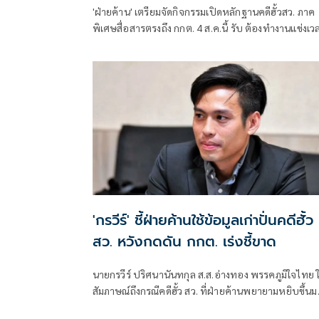
'ฝ่ายค้าน' เตรียมจัดกิจกรรมเปิดหลักฐานคดีฮั้วสว. ภาค
พิเศษสื่อสารตรงถึง กกต. 4 ส.ค.นี้ รับ ต้องทำงานแข่งเว
แย้ม หากยกคำร้องทั้งหมด-ตัดตอนบางรายส่งศาล ต้องด
เข้าข่ายละเว้นการปฏิบัติหน้าที่หรือไม่
'กรวีร์' ชี้ฝ่ายค้านใช้ข้อมูลเก่าปั่นคดีฮั้ว
สว. หวังกดดัน กกต. เร่งชี้ขาด
นายกรวีร์ ปริศนานันทกุล ส.ส.อ่างทอง พรรคภูมิใจไทย ใ
สัมภาษณ์ถึงกรณีคดีฮั้ว สว. ที่ฝ่ายค้านพยายามหยิบขึ้นม
พูดในช่วงนี้ มองว่าจะไปถึงขั้นการยุบพรรคหรือไม่ นาย