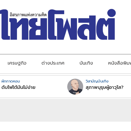
เศรษฐกิจ
ต่างประเทศ
บันเทิง
หนังสือพิม
ผักกาดหอม
วิสามัญบันเทิง
ดับไฟใต้มันไม่ง่าย
สุภาพบุรุษผู้อาวุโส?