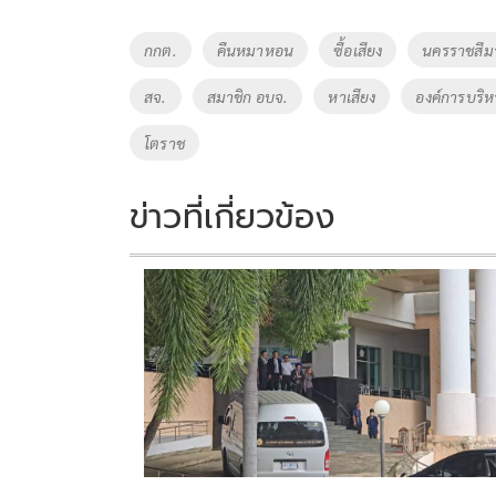
b
er
y
e
o
Li
Tags
กกต.
คืนหมาหอน
ซื้อเสียง
นครราชสีม
o
n
สจ.
สมาชิก อบจ.
หาเสียง
องค์การบริห
k
k
โตราช
ข่าวที่เกี่ยวข้อง