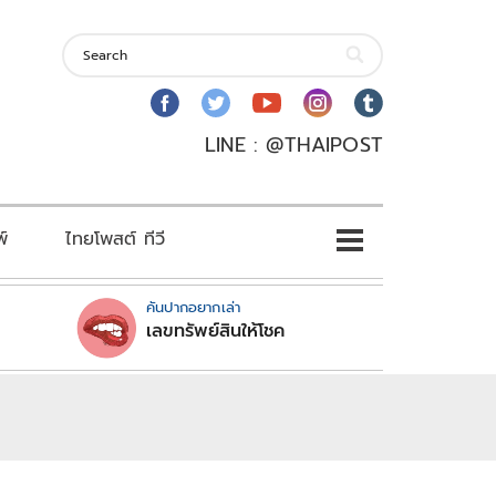
LINE : @THAIPOST
พ์
ไทยโพสต์ ทีวี
คันปากอยากเล่า
เลขทรัพย์สินให้โชค