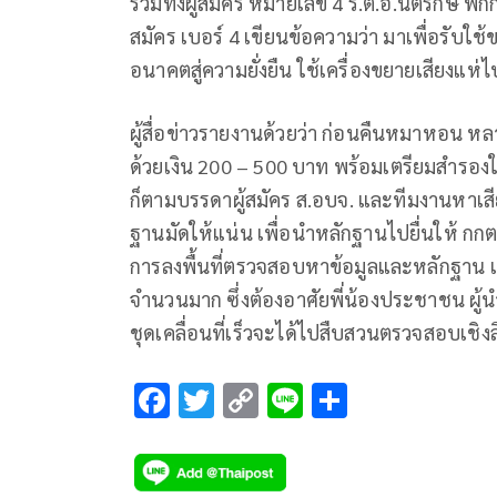
รวมทั้งผู้สมัคร หมายเลข 4 ร.ต.อ.นิติรักษ์ ฟัก
สมัคร เบอร์ 4 เขียนข้อความว่า มาเพื่อรับใช
อนาคตสู่ความยั่งยืน ใช้เครื่องขยายเสียงแห่
ผู้สื่อข่าวรายงานด้วยว่า ก่อนคืนหมาหอน หลาย
ด้วยเงิน 200 – 500 บาท พร้อมเตรียมสำรอง
ก็ตามบรรดาผู้สมัคร ส.อบจ. และทีมงานหาเส
ฐานมัดให้แน่น เพื่อนำหลักฐานไปยื่นให้ กกต. 
การลงพื้นที่ตรวจสอบหาข้อมูลและหลักฐาน แต่เ
จำนวนมาก ซึ่งต้องอาศัยพี่น้องประชาชน ผู้
ชุดเคลื่อนที่เร็วจะได้ไปสืบสวนตรวจสอบเชิงลึ
F
T
C
Li
S
ac
wi
o
n
h
e
tt
p
e
ar