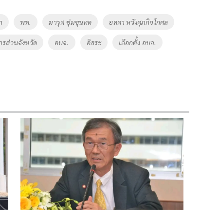
า
พท.
มารุต ชุ่มขุนทด
ยลดา หวังศุภกิจโกศล
ารส่วนจังหวัด
อบจ.
อิสระ
เลือกตั้ง อบจ.