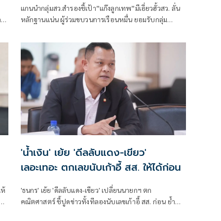
แกนนำกลุ่มสว.สำรองชี้เป้า”แก๊งลูกเทพ”มีเอี่ยวฮั้วสว. ลั่น
ลา
หลักฐานแน่น ผู้ร่วมขบวนการเรือนหมื่น ยอมรับกลุ่ม
ู
รมต.อาจรอด เพราะคดีอาญา หลักฐานต้องชัดสิ้นข้อสงสัย
เตือนกกต.หากไม่ส่งศาลฎีกาสอย 138 สว.โดนร้องเอาผิด
ติดคุก!
'น้ำเงิน' เย้ย 'ดีลลับแดง-เขียว'
เลอะเทอะ ตกเลขนับเก้าอี้ สส. ให้ได้ก่อน
ห้
'ธนกร' เย้ย 'ดีลลับแดง-เขียว' เปลี่ยนนายกฯ ตก
า
คณิตศาสตร์ ชี้ปูดข่าวทั้งทีลองนับเลขเก้าอี้ สส. ก่อน ย้ำ
กร
พรรคร่วมรัฐบาลยังแน่นปึ้ก