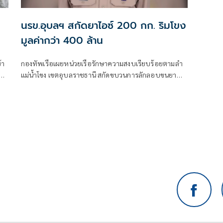
นรข.อุบลฯ สกัดยาไอซ์ 200 กก. ริมโขง
มูลค่ากว่า 400 ล้าน
้า
กองทัพเรือเผยหน่วยเรือรักษาความสงบเรียบร้อยตามลำ
แม่น้ำโขง เขตอุบลราชธานี สกัดขบวนการลักลอบขนยา
เสพติดริมแม่น้ำโข