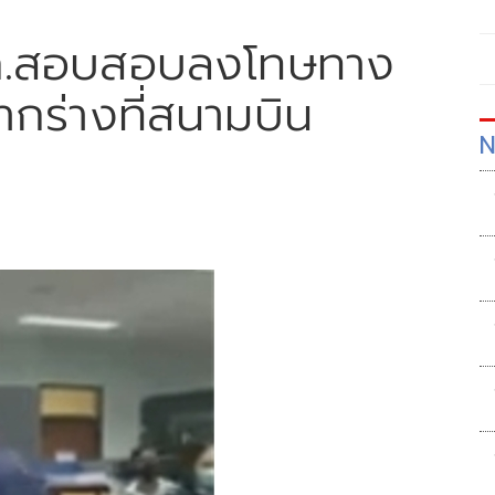
งกก.สอบสอบลงโทษทาง
มากร่างที่สนามบิน
N