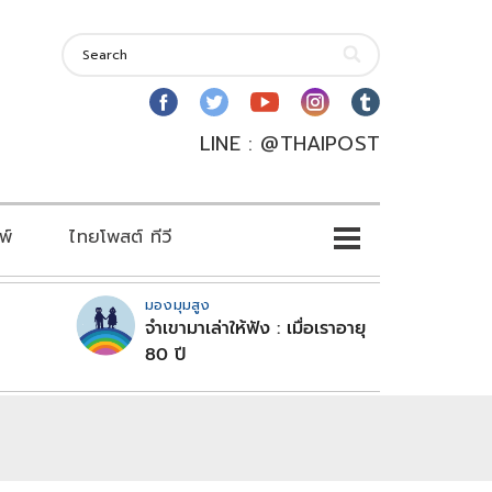
LINE : @THAIPOST
พ์
ไทยโพสต์ ทีวี
มองมุมสูง
จำเขามาเล่าให้ฟัง : เมื่อเราอายุ
80 ปี