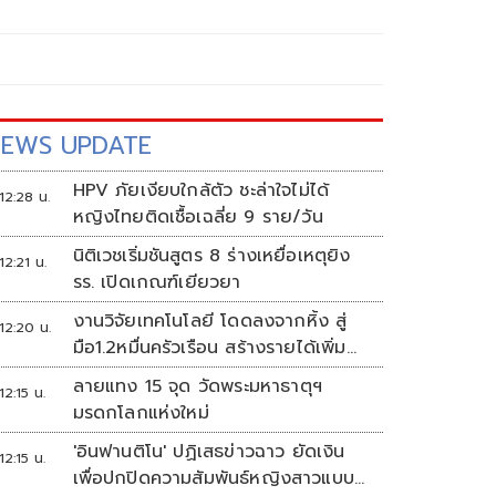
EWS UPDATE
HPV ภัยเงียบใกล้ตัว ชะล่าใจไม่ได้
12:28 น.
หญิงไทยติดเชื้อเฉลี่ย 9 ราย/วัน
นิติเวชเริ่มชันสูตร 8 ร่างเหยื่อเหตุยิง
12:21 น.
รร. เปิดเกณฑ์เยียวยา
งานวิจัยเทคโนโลยี โดดลงจากหิ้ง สู่
12:20 น.
มือ1.2หมื่นครัวเรือน สร้างรายได้เพิ่ม
ทุกเดือน
ลายแทง 15 จุด วัดพระมหาธาตุฯ
12:15 น.
มรดกโลกแห่งใหม่
'อินฟานติโน' ปฏิเสธข่าวฉาว ยัดเงิน
12:15 น.
เพื่อปกปิดความสัมพันธ์หญิงสาวแบบ