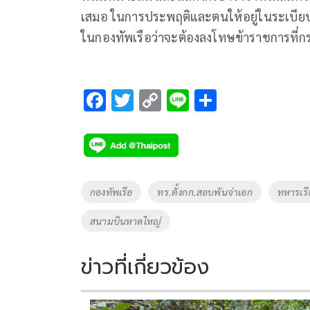
เสมอ ในการประพฤติและตนให้อยู่ในระเบียบวิน
ในกองทัพเรือว่าจะต้องลงโทษข้าราชการที่กระ
F
T
C
Li
S
ac
wi
o
n
h
e
tt
p
e
ar
b
er
y
e
o
Li
Tags
กองทัพเรือ
ทร.ตั้งกก.สอบพันจ่าเอก
ทหารเรื
o
n
สนามบินหาดใหญ่
k
k
ข่าวที่เกี่ยวข้อง