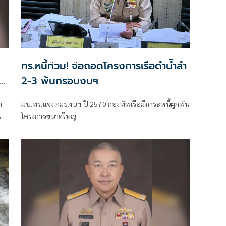
ทร.หนี้ท่วม! จ่อถอดโครงการเรือดำน้ำลำ
2-3 พ้นกรอบงบฯ
า
ผบ.ทร.แจง กมธ.งบฯ ปี 2570 กองทัพเรือมีภาระหนี้ผูกพัน
เ
โครงการขนาดใหญ่