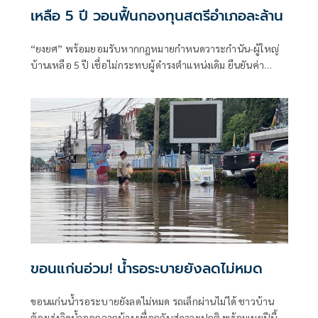
เหลือ 5 ปี วอนฟื้นกองทุนสตรีอำเภอละล้าน
“ยงยศ” พร้อมยอมรับหากกฎหมายกำหนดวาระกำนัน-ผู้ใหญ่
บ้านเหลือ 5 ปี เชื่อไม่กระทบผู้ดำรงตำแหน่งเดิม ยืนยันค่า
ตอบแทนปัจจุบันเห
ขอนแก่นอ่วม! น้ำรอระบายยังลดไม่หมด
ขอนแก่นน้ำรอระบายยังลดไม่หมด รถเล็กผ่านไม่ได้ ชาวบ้าน
ต้องเร่งวิดน้ำออกจากบ้านเพื่อกลับสู่ภาวะปกติ พร้อมเผยปีนี้