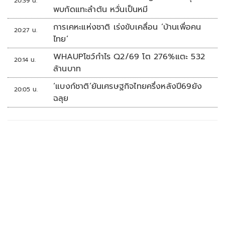
20:39 น.
พบกัดแทะลำต้น หวั่นเป็นหมี
การเคหะแห่งชาติ เร่งขับเคลื่อน ‘บ้านเพื่อคน
20:27 น.
ไทย’
WHAUPโชว์กำไร Q2/69 โต 276%แตะ 532
20:14 น.
ล้านบาท
‘แบงก์ชาติ’ยันเศรษฐกิจไทยครึ่งหลังปี69ยัง
20:05 น.
ฉลุย