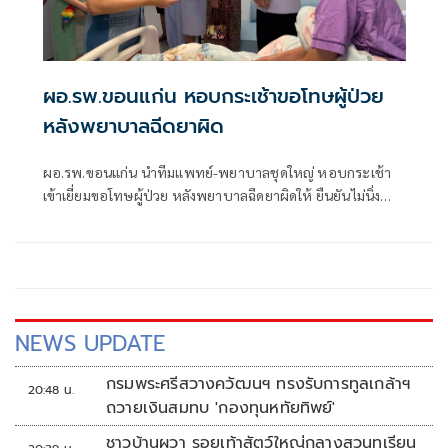
ผอ.รพ.ขอนแก่น หอบกระเช้าขอโทษผู้ป่วย
หลังพยาบาลฉีดยาผิด
ผอ.รพ.ขอนแก่น นำทีมแพทย์-พยาบาลชุดใหญ่ หอบกระเช้า
เข้าเยี่ยมขอโทษผู้ป่วย หลังพยาบาลฉีดยาผิดให้ ยืนยันไม่นิ่ง
นอนใจเพราะเป็นเรื่องใหญ่ ต้องเข้าสู่กระบวนการสืบสวนหาก
ผิดจริงต้องมีบทลงโทษ
NEWS UPDATE
กรมพระศรีสวางควัฒนฯ ทรงรับการทูลเกล้าฯ
20:48 น.
ถวายเงินสมทบ 'กองทุนหทัยทิพย์'
ชาวบ้านผวา รอยเท้าสัตว์ใหญ่กลางสวนทุเรียน