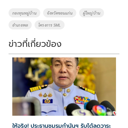
b
er
y
e
o
Li
Tags
กองทุนหมู่บ้าน
จังหวัดขอนแก่น
ผู้ใหญ่บ้าน
o
n
อำเภอพล
โครงการ SML
k
k
ข่าวที่เกี่ยวข้อง
ให้จริง! ประธานชมรมกำนันฯ รับได้ลดวาระ