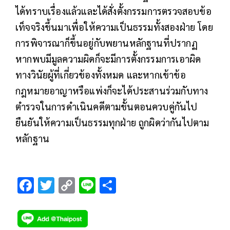
ได้ทราบเรื่องแล้วและได้สั่งตั้งกรรมการตรวจสอบข้อ
เท็จจริงขึ้นมาเพื่อให้ความเป็นธรรมทั้งสองฝ่าย โดย
การพิจารณาก็ขึ้นอยู่กับพยานหลักฐานที่ปรากฏ
หากพบมีมูลความผิดก็จะมีการตั้งกรรมการเอาผิด
ทางวินัยผู้ที่เกี่ยวข้องทั้งหมด และหากเข้าข้อ
กฎหมายอาญาหรือแพ่งก็จะได้ประสานร่วมกับทาง
ตำรวจในการดำเนินคดีตามขั้นตอนควบคู่กันไป
ยืนยันให้ความเป็นธรรมทุกฝ่าย ถูกผิดว่ากันไปตาม
หลักฐาน
F
T
C
Li
S
ac
wi
o
n
h
e
tt
p
e
ar