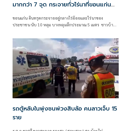
มากกว่า 7 จุด กระจายทั่วไร่นาที่ขอนแก่น
วอนช่วยเหลือทำเกษตรไม่ได้
ขอนแก่น ดินทรุดกระจายอยู่กลางไร่อ้อยและไร่นาของ
ประชาชน นับ 10 หลุม บางหลุมลึกประมาณ 5 เมตร ชาวบ้าน
วอนหน่วยงานที่เกี่ยวข้องเร่งตรวจสอบหาสาเหตุและหา
แนวทางช่วยเห
รถตู้หลับในพุ่งชนพ่วงสิบล้อ คนลาวเจ็บ 15
ราย
ร.ต.อ.ชาตรี ขาวสะอาด รองสว. (สอบสวน) สภ.บ้านไผ่