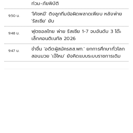
ทางเทคโนโลยี เซฟงบไปกว่า900ล้าน เชื่อหาก
ท่วม-ภัยพิบัติ
ใช้เต็มที่เอกชนขาดทุนย่อยยับ
'โค้ชหมี' ติงลูกทีมข้อผิดพลาดเพียบ หลังพ่าย
9:50 น.
'รัสเซีย' ยับ
ฟุตซอลไทย พ่าย รัสเซีย 1-7 จบอันดับ 3 โต๊ะ
9:48 น.
เล็กคอนติเนทัล 2026
ขำขื่น 'อดีตผู้สมัครสส.พท.' ยกการศึกษาทั่วโลก
9:47 น.
สอนมวย 'เจ๊ไหม' ยังคิดแบบระบบราชการเดิม