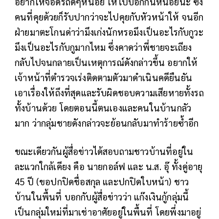
อยากให้จอดรถดีๆหน่อย ให้ไปบอกกันหน่อยนะ ซึ่ง
คนที่คุยด้วยก็รับปากว่าจะไปคุยกับหัวหน้าให้ จนอีก
ฝ่ายมาตะโกนด่าว่ามึงเก่งนักหรอมึงเป็นอะไรกับกูวะ
มึงเป็นอะไรกับกูมากไหม ซึ่งคาดว่าพี่ชายจะเถียง
กลับไปจนกลายเป็นเหตุการณ์ดังกล่าวขึ้น อยากให้
เจ้าหน้าที่ตำรวจเร่งติดตามตัวมาดำเนินคดียืนยัน
เอาเรื่องให้ถึงที่สุดและรับผิดชอบความเสียหายทั้งรถ
ทั้งบ้านด้วย โดยตอนนี้ตนเองและคนในบ้านกลัว
มาก ว่ากลุ่มชายดังกล่าวจะย้อนกลับมาทำร้ายซ้ำอีก
ขณะเดียวกันผู้สื่อข่าวได้สอบถามชาวบ้านที่อยู่ใน
ละแวกใกล้เคียง คือ นายกอล์ฟ และ น.ส. อุ๊ ทั้งคู่อายุ
45 ปี (ขอปกปิดชื่อสกุล และปกปิดใบหน้า) ชาว
บ้านในพื้นที่ บอกกับผู้สื่อข่าวว่า แก๊งเงินกู้กลุ่มนี้
เป็นกลุ่มใหม่ที่มาเช่าอาศัยอยู่ในพื้นที่ โดยพึ่งมาอยู่