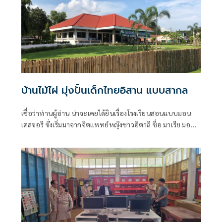
บ้านไม้ไผ่ มุ่งปั้นเด็กไทยอิสาน แบบสากล
เชื่อว่าท่านผู้อ่าน น่าจะเคยได้ยินเรื่องโรงเรียนสอนแบบมอน
เตสซอรี ซึ่งเริ่มมาจากจิตแพทย์หญิงชาวอิตาลี ชื่อ มาเรีย มอน
เตสซอรี ผู้เชื่อและเผยแพร่ปรัชญาที่ว่า “การให้การศึกษาใน
ระยะแรก ไม่ใช่การเอาความรู้ไปบอกเด็ก แต่ควรปลูกฝังให้เด็ก
เจริญเติบโตไปตามความต้องการตามธรรมชาติของเขา”