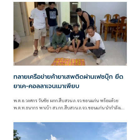
ทลายเครือข่ายค้ายาเสพติดผ่านเฟซบุ๊ก ยึด
ยาเค-คอลลาเจนเมาเพียบ
พ.ต.อ.วงศกร วันชัย ผกก.สืบสวน ภ.จว.ขอนแก่น พร้อมด้วย
พ.ต.ท.ธนากร พาเบ้า สว.กก.สืบสวน ภ.จว.ขอนแก่น นำกำลังเจ้า
หน้าที่ตำรวจชุดสืบสวน กก.สส.ภ.จว.ขอนแก่น ร่วมกันจับกุมผู้
ต้องหาอายุ 18 ปี จำนวน 4 คน พร้อมยาเคหรือคีตามีนคอลลา
เจน อาวุธปืนไทยประดิษฐ์ เครื่องกระสุนปืน และโทรศัพท์มือ
ถือ หลังสืบสวนพบพฤติการณ์ลักลอบจำหน่ายยา