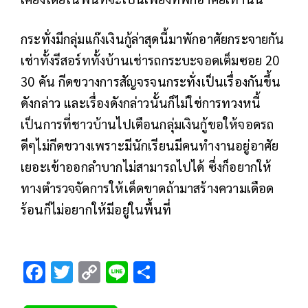
กระทั่งมีกลุ่มแก๊งเงินกู้ล่าสุดนี้มาพักอาศัยกระจายกัน
เช่าทั้งรีสอร์ททั้งบ้านเช่ารถกระบะจอดเต็มซอย 20
30 คัน กีดขวางการสัญจรจนกระทั่งเป็นเรื่องกันขึ้น
ดังกล่าว และเรื่องดังกล่าวนั้นก็ไม่ใช่การทวงหนี้
เป็นการที่ชาวบ้านไปเตือนกลุ่มเงินกู้ขอให้จอดรถ
ดีๆไม่กีดขวางเพราะมีนักเรียนมีคนทำงานอยู่อาศัย
เยอะเข้าออกลำบากไม่สามารถไปได้ ซึ่งก็อยากให้
ทางตำรวจจัดการให้เด็ดขาดถ้ามาสร้างความเดือด
ร้อนก็ไม่อยากให้มีอยู่ในพื้นที่
F
T
C
Li
S
ac
wi
o
n
h