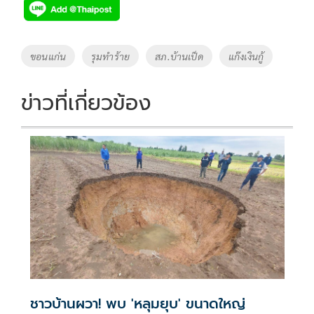
e
tt
p
e
ar
b
er
y
e
o
Li
Tags
ขอนแก่น
รุมทำร้าย
สภ.บ้านเป็ด
แก๊งเงินกู้
o
n
k
k
ข่าวที่เกี่ยวข้อง
ชาวบ้านผวา! พบ 'หลุมยุบ' ขนาดใหญ่