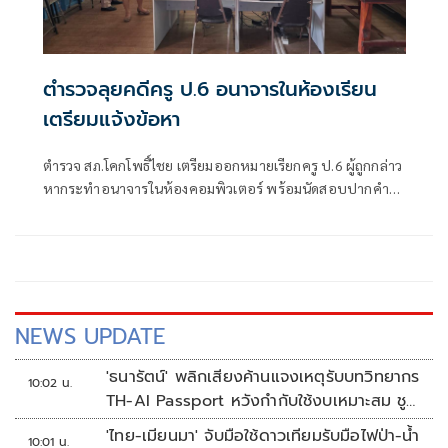
ตำรวจลุยคดีครู ป.6 อนาจารในห้องเรียน
เตรียมแจ้งข้อหา
ตำรวจ สภ.โคกโพธิ์ไชย เตรียมออกหมายเรียกครู ป.6 ผู้ถูกกล่าว
หากระทำอนาจารในห้องคอมพิวเตอร์ พร้อมนัดสอบปากคำผู้
ปกค
NEWS UPDATE
'ธนารัตน์' พลิกเสียงค้านแจงเหตุรับบทวิทยากร
10:02 น.
TH-AI Passport หวังกำกับใช้งบเหมาะสม ชู
จุดเด่นคนไทยได้ใช้ AI ระดับโปร ลดเหลื่อมล้ำ
'ไทย-เมียนมา' จับมือใช้ดาวเทียมรับมือไฟป่า-น้ำ
10:01 น.