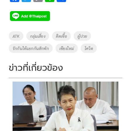
ac
wi
o
n
h
e
tt
p
e
ar
b
er
y
e
o
Li
Tags
ATK
กลุ่มเสี่ยง
ติดเชื้อ
ผู้ปวย
o
n
รักกันให้แยกกันสักพัก
เชียงใหม่
โควิด
k
k
ข่าวที่เกี่ยวข้อง