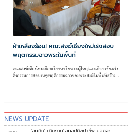
ผ้าเหลืองร้อน! คณะสงฆ์เชียงใหม่เร่งสอบ
พฤติกรรมฉาวพระในพื้นที่
คณะสงฆ์เชียงใหม่เดือดเรียกหารือพระผู้ใหญ่และเกีายวข้องเร่ง
ตั้งกรรมการสอบเหตุพฤติกรรมฉาวของพระสงฆ์ในพื้นที่สร้าง
มลทิน ผู้ว่าฯ ส่งสัญญาณเป็นห่วงผลเสียหายให้เร่งสอบและสรุป
โดยเร็ว
NEWS UPDATE
'อนุทิน' เดินงานโอทอปศิลปาชีพ บอกจะ