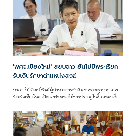
'พศจ.เชียงใหม่' สยบฉาว ยันไม่มีพระเรียก
รับเงินรักษาตำแหน่งสงฆ์
นางอารีย์ จันทร์พันธ์ ผู้อำนวยการสำนักงานพระพุทธศาสนา
จังหวัดเชียงใหม่ เปิดเผยว่า ตามที่มีข่าวปรากฏในสื่อต่างๆ เกี่ยว
กับกรณีที่พาดพิงวงการสงฆ์เชียงใหม่เรียกรับเงินเพื่อรักษา
ตำแหน่งสำคัญทางสงฆ์