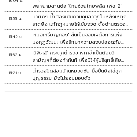
16:04 น.
พยายามสานต่อ 'ไทยช่วยไทยพลัส เฟส 2'
นายกฯ ย้ำต้องเน้นควบคุมอาวุธปืนหลังเหตุก
15:55 น.
ราดยิง แก้กฎหมายให้เข้มงวด ตั้งด่านตรวจ
เพิ่ม
'หมอเหรียญทอง' ลั่นเป็นจอมเผด็จการแห่ง
15:42 น.
มงกุฎวัฒนะ เพื่อรักษาความสงบปลอดภัย
ภายในรพ.
'นิพิฏฐ์' กระตุกตำรวจ หากจำเป็นต้องวิ
15:32 น.
สามัญฯก็ต้องทำทันที เพื่อมิให้ผู้บริสุทธิ์เสีย
ชีวิตเพิ่ม
ตำรวจปิดล้อมบ้านหมวดชัย มือปืนยิงใส่ลูก
15:21 น.
บุญธรรม ยังไม่ยอมมอบตัว