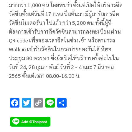
มากกว่า 1,000 คน โดยพบว่า ตั้งแต่เปิดให้บริหารฉีด
วัคซีนตั้งแต่วันที่ 17 ก.พ.เป็นต้นมา มีผู้มารับการฉีด
วัคซีนโมเดอร์นา ไปแล้ว กว่า 5,200 คน ทั้งนี้ผู้ที่
ต้องการเข้ารับการฉีดวัคซีนสามารถลงทะเบียน ผ่าน
QR code เพื่อจองเวลาฉีดในช่วงเช้า หรือสามารถ
Walk in เข้ารับวัคซีนในช่วงบ่ายของวันได้ ที่หอ
ประชุม 80 พรรษา ซึ่งยังเปิดให้บริการครั้งต่อไปใน
วันที่ 24, 28 กุมภาพันธ์ วันที่ 2 - 4 และ 7 มีนาคม
2565 ตั้งแต่เวลา 08.00-16.00 น.
F
T
C
Li
S
ac
wi
o
n
h
e
tt
p
e
ar
b
er
y
e