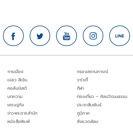
การเมือง
กรองสถานการณ์
เปลว สีเงิน
วาไรตี้
คอลัมนิสต์
กีฬา
บทความ
ท่องเที่ยว – ศิลปวัฒนธรรม
เศรษฐกิจ
ประชาสัมพันธ์
ข่าวพระราชสำนัก
ภูมิภาค
หนังสือพิมพ์
สิ่งแวดล้อม