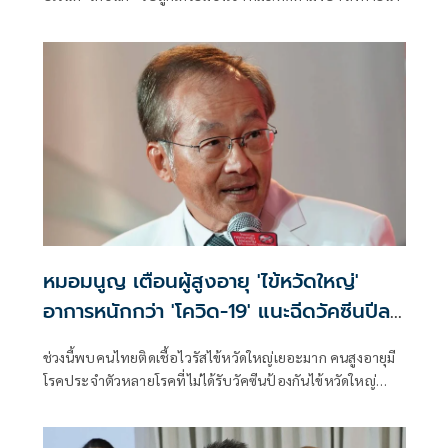
หมอมนูญ เตือนผู้สูงอายุ 'ไข้หวัดใหญ่'
อาการหนักกว่า 'โควิด-19' แนะฉีดวัคซีนปีละ
เข็ม ลดรุนแรง
ช่วงนี้พบคนไทยติดเชื้อไวรัสไข้หวัดใหญ่เยอะมาก คนสูงอายุมี
โรคประจำตัวหลายโรคที่ไม่ได้รับวัคซีนป้องกันไข้หวัดใหญ่
เวลาติดเชื้อ บางคนอาการหนัก