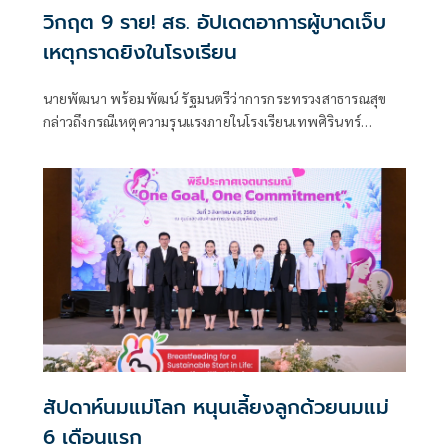
วิกฤต 9 ราย! สธ. อัปเดตอาการผู้บาดเจ็บ
เหตุกราดยิงในโรงเรียน
นายพัฒนา พร้อมพัฒน์ รัฐมนตรีว่าการกระทรวงสาธารณสุข
กล่าวถึงกรณีเหตุความรุนแรงภายในโรงเรียนเทพศิรินทร์
นนทบุรี อ.บางกรวย จ.นนทบุรี ว่า ตนได้ลงพื้นที่เพื่อติดตาม
สถานการณ์ และได้มอบหมายให้โรงพยาบาลในสังกัดกระทรวง
สาธารณสุขพื้นที่โดยรอบให้การดูแลผู้บาดเจ็บอย่างดีที่สุด โดย
เน้นย้ำให้ติดตามอาการผู้ป่วยอาการหนักอย่างใกล้ชิด
สัปดาห์นมแม่โลก หนุนเลี้ยงลูกด้วยนมแม่
6 เดือนแรก