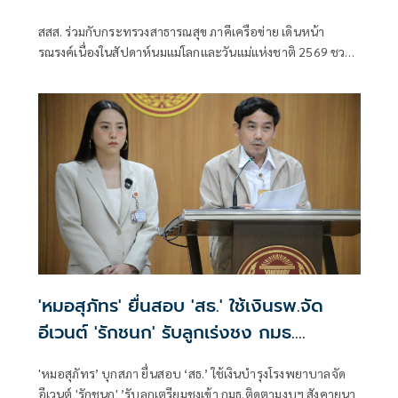
สสส. ร่วมกับกระทรวงสาธารณสุข ภาคีเครือข่าย เดินหน้า
รณรงค์เนื่องในสัปดาห์นมแม่โลกและวันแม่แห่งชาติ 2569 ชวน
สังคมไทยร่วมส่งเสริมการเลี้ยงลูกด้วยนมแม่อย่างเดียว 6 เดือน
แรกเพื่อสร้างรากฐานเด็กไทย
'หมอสุภัทร' ยื่นสอบ 'สธ.' ใช้เงินรพ.จัด
อีเวนต์ 'รักชนก' รับลูกเร่งชง กมธ.
สังคายนา
'หมอสุภัทร’ บุกสภา ยื่นสอบ ‘สธ.’ ใช้เงินบำรุงโรงพยาบาลจัด
อีเวนต์ 'รักชนก' ’รับลูกเตรียมชงเข้า กมธ.ติดตามงบฯ สังคายนา