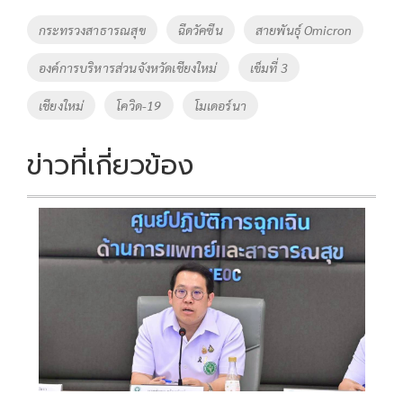
o
Li
Tags
กระทรวงสาธารณสุข
ฉีดวัคซีน
สายพันธุ์​ Omicron
o
n
องค์การบริหารส่วนจังหวัดเชียงใหม่
เข็มที่ 3
k
k
เชียงใหม่
โควิด-19
โมเดอร์นา
ข่าวที่เกี่ยวข้อง