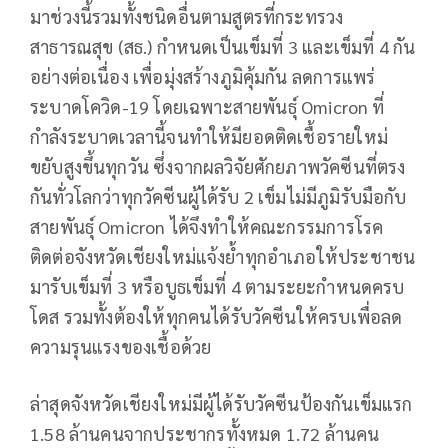
มาช่วงนี้รวมทั้งชนิดอื่นตามสูตรที่กระทรวง
สาธารณสุข (สธ.) ​กำหนดเป็นเข็มที่ 3 และเข็มที่ 4 กัน
อย่างต่อเนื่อง เพื่อมุ่งสร้างภูมิคุ้มกัน ลดการแพร่
ระบาดโควิด-19​ โดยเฉพาะ​สายพันธุ์​ Omicron​ ที่
กำลังระบาดเวลานี้จนทำให้มียอดติดเชื้อ​รายใหม่
ขยับสูงขึ้นทุกวัน ซึ่งจากผลวิจัยศักยภาพ​วัคซีน​ที่ตรง
กันทั่วโลกว่าทุกวัคซีน​ผู้ได้รับ​ 2​ เข็ม​ไม่มีภูมิรับมือกับ
สายพันธุ์​ Omicron​ ได้จึงทำให้คณะกรรมการ​โรค
ติดต่อ​จังหวัด​เชียงใหม่​แจ้งย้ำทุกอำเภอให้ประชาชน​
มารับเข็มที่​ 3​ หรือบูธเข็มที่​ 4​ ตามระยะกำหนดครบ
โดส ​รวมทั้งต้องให้ทุกคนได้รับวัคซีนให้ครบ​เพื่อ​ลด
ความรุนแรงของเชื้อ​ด้วย​
ล่าสุดจังหวัด​เชียงใหม่มีผู้ได้รับวัคซีน​ป้องกันเข็มแรก​
1.58 ล้านคนจากประชากรทั้งหมด​ 1.72 ล้านคน​