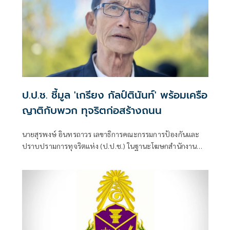
ป.ป.ช. ชี้มูล 'เกรียง กัลป์ตินันท์' พร้อมเครือ
ญาติกับพวก ทุจริตก่อสร้างถนน
นายสุรพงษ์ อินทรถาวร เลขาธิการคณะกรรมการป้องกันและ
ปราบปรามการทุจริตแห่ง (ป.ป.ช.) ในฐานะโฆษกสำนักงาน
ป.ป.ช. เปิดเผยว่า คณะกรรมการ ป.ป.ช. มีมติชี้มูลความผิด นาง
รจนา กัลป์ตินันท์ เมื่อครั้งดำรงตำแหน่งนายกเทศมนตรีนคร
อุบลราชธานี จังหวัดอุบลราชธานี