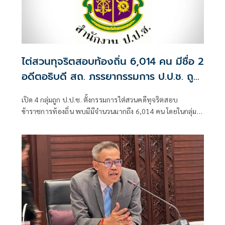
ไต่สวนทุจริตสอบท้องถิ่น 6,014 คน มีชื่อ 2
อดีตอธิบดี สถ. ภรรยากรรมการ ป.ป.ช. ถูก
กล่าวหาด้วย
เปิด 4 กลุ่มถูก ป.ป.ช. ตั้งกรรมการไต่สวนคดีทุจริตสอบ
ข้าราชการท้องถิ่น พบมีมีจำนวนมากถึง 6,014 คน โดยในกลุ่มผู้
บริหารระดับสูงกรมส่งเสริมการปกครองท้องถิ่น มีชื่อของ 2อดีต
อธิบดีคือ 1.ร.ต.ท.ภพชนก ชลานุเคราะห์ ที่ดำรงตำแหน่งอธิบดี
กรมส่งเสริมการปกครองท้องถิ่น วันที่ 29 ก.ค.-11 พ.ย. 2568