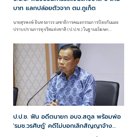
บาท แลกปล่อยตัวจาก ตม.ภูเก็ต
นายสุรพงษ์ อินทรถาวร เลขาธิการคณะกรรมการป้องกันและ
ปราบปรามการทุจริตแห่งชาติ (ป.ป.ช.) ในฐานะโฆษก
สำนักงาน ป.ป.ช. แถลงถึงกรณีคณะกรรมการ ป.ป.ช. มีมติชี้มูล
ความผิด นายวิทยา สมศรีษมสกุล กับพวก รวม 6 คน กรณีร่วม
กันเรียกรับทรัพย์สิน จํานวน 6 ล้านบาท เป็นการตอบแทนใน
การที่จะจูงใจเจ้าพนักงานเพื่อให้ดําเนินการปล่อยตัว (ประกัน
ตัว)
ป.ป.ช. ฟัน อดีตนายก อบจ.สตูล พร้อมพ่อ
'รมช.วรศิษฎ์' คดีไม่บอกเลิกสัญญาจ้าง
เอกชนก่อสร้างล่าช้า