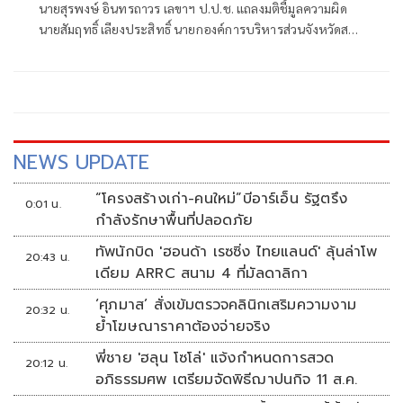
นายสุรพงษ์ อินทรถาวร เลขาฯ ป.ป.ช. แถลงมติชี้มูลความผิด
นายสัมฤทธิ์ เลียงประสิทธิ์ นายกองค์การบริหารส่วนจังหวัดสตูล
กับพวก กรณีไม่บอกเลิกจ้างโครงการก่อสร้างศูนย์บริการนัก
ท่องเที่ยว อำเภอควนโดน จังหวัดสตูล เมื่อปีงบประมาณ 2559
ทั้งที่ผู้รับจ้างส่งมอบงานล่าช้า
NEWS UPDATE
“โครงสร้างเก่า-คนใหม่”บีอาร์เอ็น รัฐตรึง
0:01 น.
กำลังรักษาพื้นที่ปลอดภัย
ทัพนักบิด 'ฮอนด้า เรซซิ่ง ไทยแลนด์' ลุ้นล่าโพ
20:43 น.
เดียม ARRC สนาม 4 ที่มัลดาลิกา
‘ศุภมาส’ สั่งเข้มตรวจคลินิกเสริมความงาม
20:32 น.
ย้ำโฆษณาราคาต้องจ่ายจริง
พี่ชาย 'ฮลุน โซโล่' แจ้งกำหนดการสวด
20:12 น.
อภิธรรมศพ เตรียมจัดพิธีฌาปนกิจ 11 ส.ค.