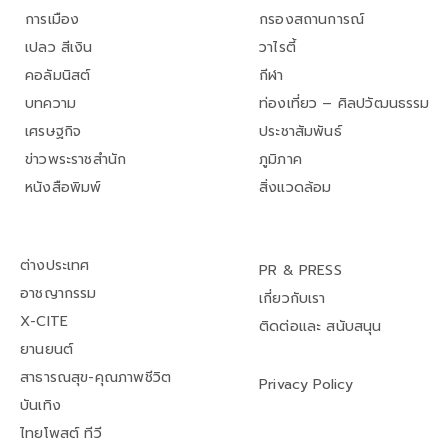
การเมือง
กรองสถานการณ์
เปลว สีเงิน
วาไรตี้
คอลัมนิสต์
กีฬา
บทความ
ท่องเที่ยว – ศิลปวัฒนธรรม
เศรษฐกิจ
ประชาสัมพันธ์
ข่าวพระราชสำนัก
ภูมิภาค
หนังสือพิมพ์
สิ่งแวดล้อม
ต่างประเทศ
PR & PRESS
อาชญากรรม
เกี่ยวกับเรา
X-CITE
ติดต่อและ สนับสนุน
ยานยนต์
สาธารณสุข-คุณภาพชีวิต
Privacy Policy
บันเทิง
ไทยโพสต์ ทีวี