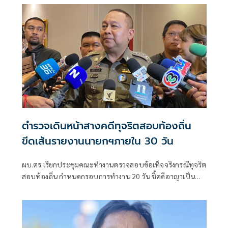
ตำรวจเดินหน้าสางคดีทุจริตสอบท้องถิ่น
ขีดเส้นรายงานนายกฯภายใน 30 วัน
ผบ.ตร.เรียกประชุมคณะทำงานตรวจสอบข้อเท็จจริงกรณีทุจริต
สอบท้องถิ่น กำหนดกรอบการทำงาน 20 วัน ชี้คดีอาญาเป็น
หน้าที่ ป.ป.ช. ดำเนินการ