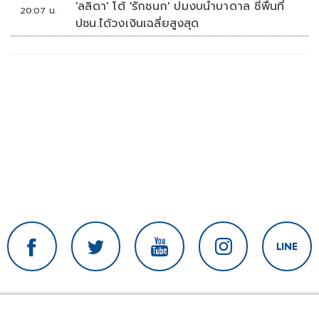
'ลลิดา' โต้ 'รักชนก' ปมงบน้ำบาดาล ชี้พื้นที่
20:07 น.
ปชน.ได้วงเงินเฉลี่ยสูงสุด