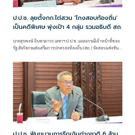
ป.ป.ช. ลุยตั้งกก.ไต่สวน 'โกงสอบท้องถิ่น'
เป็นคดีพิเศษ พุ่งเป้า 4 กลุ่ม รวมอธิบดี สถ.
นายสุรพงษ์ อินทรถาวร เลขาฯป.ป.ช. แถลงกรณีเจ้าหน้าที่ของ
รัฐ สังกัดกรมส่งเสริมการปกครองท้องถิ่น (สถ.) จัดสอบแข่งขัน
เพื่อบรรจุบุคคลเป็นข้าราชการหรือพนักงานส่วนท้องถิ่น พ.ศ.
2568 โดยแก้ไขคะแนนสอบและเรียกรับเงินจากผู้สมัครสอบ
เพื่อช่วยเหลือใ
ป.ป.ช. ฟันขบวนการรีดเงินต่างชาติ 6 ล้าน