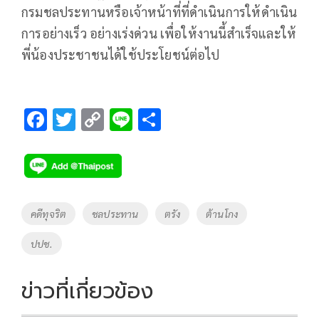
กรมชลประทานหรือเจ้าหน้าที่ที่ดำเนินการให้ดำเนิน
การอย่างเร็ว อย่างเร่งด่วน เพื่อให้งานนี้สำเร็จและให้
พี่น้องประชาชนได้ใช้ประโยชน์ต่อไป
F
T
C
Li
S
ac
wi
o
n
h
e
tt
p
e
ar
b
er
y
e
o
Li
Tags
คดีทุจริต
ชลประทาน
ตรัง
ต้านโกง
o
n
ปปช.
k
k
ข่าวที่เกี่ยวข้อง