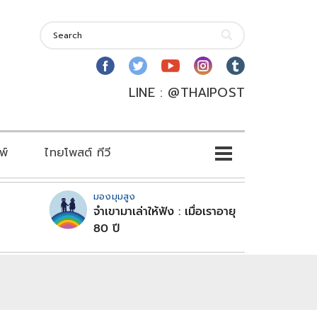
LINE : @THAIPOST
พ์
ไทยโพสต์ ทีวี
มองมุมสูง
จำเขามาเล่าให้ฟัง : เมื่อเราอายุ
80 ปี