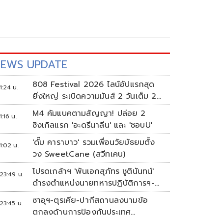
EWS UPDATE
808 Festival 2026 ไลน์อัปแรกสุด
1:24 น.
ยิ่งใหญ่ ระเบิดความมันส์ 2 วันเต็ม 2-
3 ต.ค.นี้
M4 คัมแบคตามสัญญา! ปล่อย 2
1:16 น.
ซิงเกิลแรก 'อะดรีนาลีน' และ 'ชอบU'
'ดั๊ม คาราบาว' รวมเพื่อนวัยมัธยมตั้ง
1:02 น.
วง SweetCane (สวีทเคน)
โปรดเกล้าฯ 'พันเอกสุภัทร ชูตินันทน์'
23:49 น.
ดำรงตำแหน่งนายทหารปฏิบัติการฯ-
พระราชทานยศ 'พลตรี'
ซาอุฯ-ตุรเคีย-ปากีสถานลงนามข้อ
23:45 น.
ตกลงด้านการป้องกันประเทศ