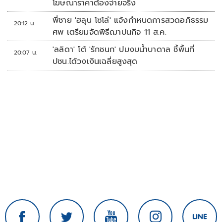
โฆษณาราคาต้องจ่ายจริง
พี่ชาย 'ฮลุน โซโล่' แจ้งกำหนดการสวดอภิธรรม
20:12 น.
ศพ เตรียมจัดพิธีฌาปนกิจ 11 ส.ค.
'ลลิดา' โต้ 'รักชนก' ปมงบน้ำบาดาล ชี้พื้นที่
20:07 น.
ปชน.ได้วงเงินเฉลี่ยสูงสุด