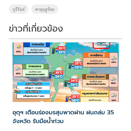
o
Li
Tags
บุรีรัมย์
พายุฤดูร้อน
o
n
k
k
ข่าวที่เกี่ยวข้อง
อุตุฯ เตือนร่องมรสุมพาดผ่าน ฝนถล่ม 35
จังหวัด รับมือน้ำท่วม