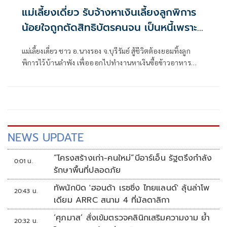
แม่เลี้ยงเดี่ยว รับจ้างหาเงินเลี้ยงลูกพิการ
น้อยใจถูกตัดสิทธิบัตรคนจน เป็นหนี้เพราะ
รักษาลูก
แม่เลี้ยงเดี่ยว ชาว อ.นางรอง จ.บุรีรัมย์ สู้ชีวิตต้องยอมทิ้งลูก
พิการไว้บ้านลำพัง เพื่อออกไปทำงานหาเงินซื้อข้าวอาหาร
ประทังชีวิตสองแม่ลูก น้อยใจถูกตัดสิทธิ์บัตรคนจน ระบบแจ้งมี
หนี้เกิน 1 แสน ทั้งที่เกิดจากการกู้ยืมมารักษาลูกช่วงที่ป่วยต้อง
ผ่าตัดม้ามก่อนจะกลายเป็นคนพิการ วอนรัฐทบทวน
NEWS UPDATE
“โครงสร้างเก่า-คนใหม่”บีอาร์เอ็น รัฐตรึงกำลัง
0:01 น.
รักษาพื้นที่ปลอดภัย
ทัพนักบิด 'ฮอนด้า เรซซิ่ง ไทยแลนด์' ลุ้นล่าโพ
20:43 น.
เดียม ARRC สนาม 4 ที่มัลดาลิกา
‘ศุภมาส’ สั่งเข้มตรวจคลินิกเสริมความงาม ย้ำ
20:32 น.