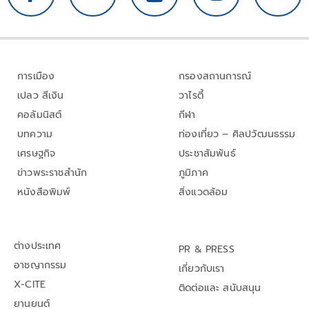
การเมือง
กรองสถานการณ์
เปลว สีเงิน
วาไรตี้
คอลัมนิสต์
กีฬา
บทความ
ท่องเที่ยว – ศิลปวัฒนธรรม
เศรษฐกิจ
ประชาสัมพันธ์
ข่าวพระราชสำนัก
ภูมิภาค
หนังสือพิมพ์
สิ่งแวดล้อม
ต่างประเทศ
PR & PRESS
อาชญากรรม
เกี่ยวกับเรา
X-CITE
ติดต่อและ สนับสนุน
ยานยนต์