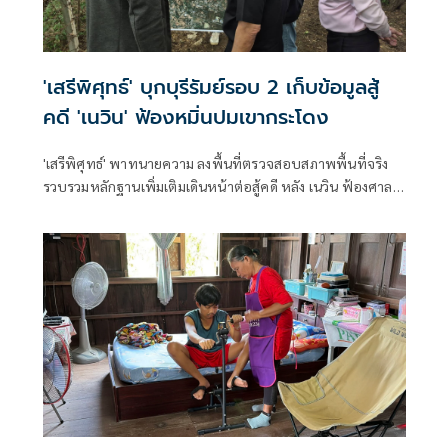
'เสรีพิศุทธ์' บุกบุรีรัมย์รอบ 2 เก็บข้อมูลสู้
คดี 'เนวิน' ฟ้องหมิ่นปมเขากระโดง
'เสรีพิศุทธ์' พาทนายความ ลงพื้นที่ตรวจสอบสภาพพื้นที่จริง
รวบรวมหลักฐานเพิ่มเติมเดินหน้าต่อสู้คดี หลัง เนวิน ฟ้องศาล
กล่าวหาหมิ่นประมาทและแจ้งความเท็จ ปมรุกที่รถไฟ พบร่อง
รอยการขุดเปิดทางน้ำที่เคยถมรุกล้ำลำรางสาธารณะ ยันไม่ไกล่
เกลี่ยเพื่อพิสูจน์ความจริง ลั่นหาก 'เนวิน ชิดชอบ' ยอมรับบุกรุก
ที่รถไฟจริงถึงจะยอม