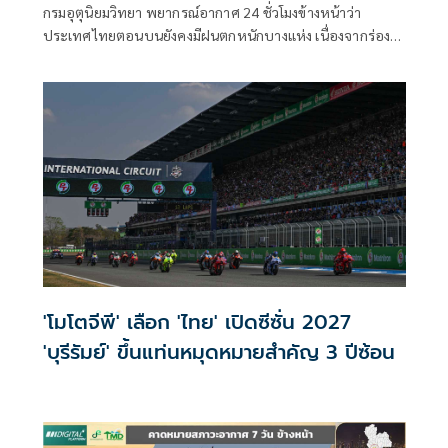
กรมอุตุนิยมวิทยา พยากรณ์อากาศ 24 ชั่วโมงข้างหน้าว่า
ประเทศไทยตอนบนยังคงมีฝนตกหนักบางแห่ง เนื่องจากร่อง
มรสุมพาดผ่านตอนบนของภาคเหนือ และประเทศลาวตอนบน
'โมโตจีพี' เลือก 'ไทย' เปิดซีซั่น 2027
'บุรีรัมย์' ขึ้นแท่นหมุดหมายสำคัญ 3 ปีซ้อน