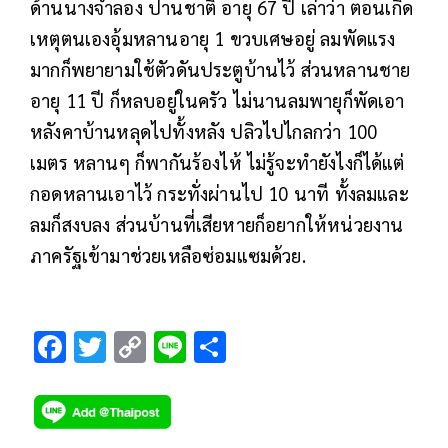
ด้านนางจำลอง ปานชาติ อายุ 67 ปี เล่าว่า ตอนเกิด
เหตุตนเองอุ้มหลานอายุ 1 ขวบเศษอยู่ ลมพัดแรง
มากก็พยายามใช้ตัวดันประตูบ้านไว้ ส่วนหลานชาย
อายุ 11 ปี ก็หลบอยู่ในครัว ไม่นานลมพายุก็พัดเอา
หลังคาบ้านหลุดไปทั้งหลัง ปลิวไปไกลกว่า 100
เมตร หลานๆ ก็พากันร้องไห้ ไม่รู้จะทำยังไงก็ได้แต่
กอดหลานเอาไว้ กระทั่งผ่านไป 10 นาที ทั้งลมและ
ลมก็สงบลง ส่วนบ้านที่เสียหายก็อยากให้หน่วยงาน
ภาครัฐเข้ามาช่วยเหลือซ่อมแซมด้วย.
F
T
C
Li
S
ac
wi
o
n
h
e
tt
p
e
ar
b
er
y
e