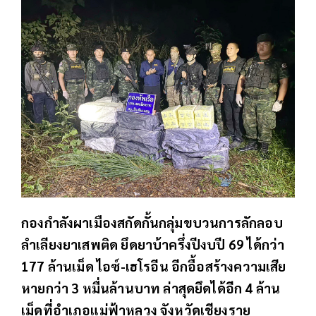
กองกำลังผาเมืองสกัดกั้นกลุ่มขบวนการลักลอบ
ลำเลียงยาเสพติด ยึดยาบ้าครึ่งปีงบปี 69 ได้กว่า
177 ล้านเม็ด ไอซ์-เฮโรอีน อีกอื้อสร้างความเสีย
หายกว่า 3 หมื่นล้านบาท ล่าสุดยึดได้อีก 4 ล้าน
เม็ดที่อำเภอแม่ฟ้าหลวง จังหวัดเชียงราย