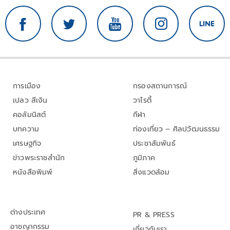
การเมือง
กรองสถานการณ์
เปลว สีเงิน
วาไรตี้
คอลัมนิสต์
กีฬา
บทความ
ท่องเที่ยว – ศิลปวัฒนธรรม
เศรษฐกิจ
ประชาสัมพันธ์
ข่าวพระราชสำนัก
ภูมิภาค
หนังสือพิมพ์
สิ่งแวดล้อม
ต่างประเทศ
PR & PRESS
อาชญากรรม
เกี่ยวกับเรา