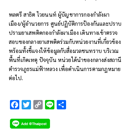
พลตรี สาธิต ไวยนนท์ ผู้บัญชาการกองกำลังผา
เมือง/ผู้อำนวยการ ศูนย์ปฏิบัติการป้องกันและปราบ
ปรามยาเสพติดกองกำลังผาเมือง เดินทางเข้าตรวจ
สอบของกลางยาเสพติดร่วมกับหน่วยงานที่เกี่ยวข้อง
พร้อมทั้งชี้แจงให้ข้อมูลกับสื่อมวลชนทราบ บริเวณ
พื้นที่เกิดเหตุ ปัจจุบัน หน่วยได้นำของกลางส่งสถานี
ตำรวจภูธรแม่ฟ้าหลวง เพื่อดำเนินการตามกฎหมาย
ต่อไป.
F
T
C
Li
S
ac
wi
o
n
h
e
tt
p
e
ar