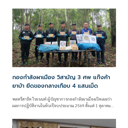
มลทิน ผู้ว่าฯ ส่งสัญญาณเป็นห่วงผลเสียหายให้เร่งสอบและสรุป
โดยเร็ว
กองกำลังผาเมือง วิสามัญ 3 ศพ แก๊งค้า
ยาบ้า ยึดของกลางเกือบ 4 แสนเม็ด
พลตรีสาธิต ไวยนนท์ ผู้บัญชาการกองกำลังผาเมืองเปิดเผยว่า
ผลการปฏิบัติงานในห้วงปีงบประมาณ 2569 ตั้งแต่ 1 ตุลาคม
2568 ถึงปัจจุบัน หน่วยสามารถสกัดกั้นยาเสพติดได้ 446 ครั้ง
สูงกว่าช่วงเดียวกันของปีก่อน จับกุมผู้ต้องหาได้ 428 คน