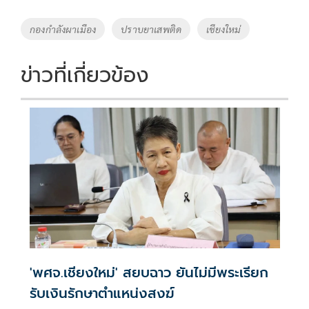
b
er
y
e
o
Li
Tags
กองกำลังผาเมือง
ปราบยาเสพติด
เชียงใหม่
o
n
k
k
ข่าวที่เกี่ยวข้อง
'พศจ.เชียงใหม่' สยบฉาว ยันไม่มีพระเรียก
รับเงินรักษาตำแหน่งสงฆ์