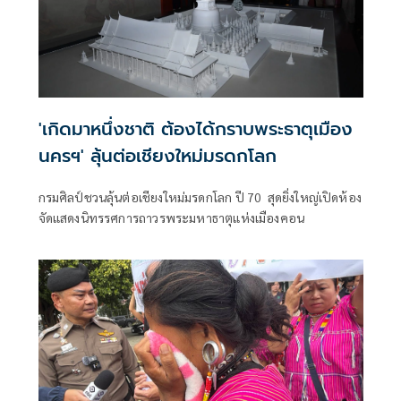
'เกิดมาหนึ่งชาติ ต้องได้กราบพระธาตุเมือง
นครฯ' ลุ้นต่อเชียงใหม่มรดกโลก
กรมศิลป์ชวนลุ้นต่อเชียงใหม่มรดกโลก ปี 70 สุดยิ่งใหญ่เปิดห้อง
จัดแสดงนิทรรศการถาวรพระมหาธาตุแห่งเมืองคอน