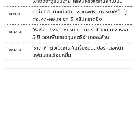
เข้าถึงอาวุธปืนง่าย ครอบครัวแตกแยกเป็น
ชนวนสำคัญ
ตะลึง! ค้นบ้านมือยิง รร.เทพศิรินทร์ พบใช้ปืนปู่
16:19 น.
ก่อเหตุ-คอมฯ ซุก 5 คลิปกราดยิง
ให้จริง! ประธานชมรมกำนันฯ รับได้ลดวาระเหลือ
16:02 น.
5 ปี วอนฟื้นกองทุนสตรีอำเภอละล้าน
'ซาลาห์' ตัวเปิดกับ 'แทร็บซอนสปอร์' ต่อหน้า
16:02 น.
แฟนบอลเรือนหมื่น