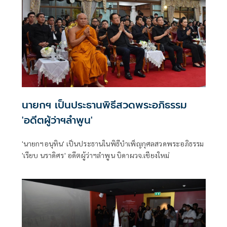
นายกฯ เป็นประธานพิธีสวดพระอภิธรรม
'อดีตผู้ว่าฯลำพูน'
'นายกฯอนุทิน' เป็นประธานในพิธีบำเพ็ญกุศลสวดพระอภิธรรม
'เรียบ นราดิศร' อดีตผู้ว่าฯลำพูน บิดาผวจ.เชียงใหม่