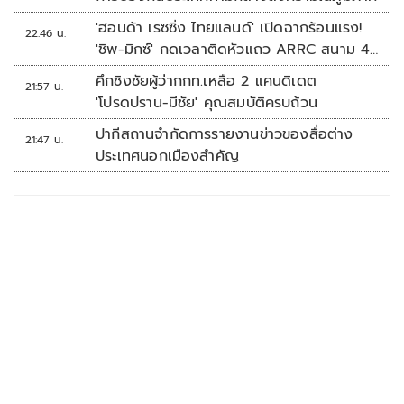
'ฮอนด้า เรซซิ่ง ไทยแลนด์' เปิดฉากร้อนแรง!
22:46 น.
'ชิพ-มิกซ์' กดเวลาติดหัวแถว ARRC สนาม 4
ที่มัลดาลิกา
ศึกชิงชัยผู้ว่ากกท.เหลือ 2 แคนดิเดต
21:57 น.
'โปรดปราน-มีชัย' คุณสมบัติครบถ้วน
ปากีสถานจำกัดการรายงานข่าวของสื่อต่าง
21:47 น.
ประเทศนอกเมืองสำคัญ