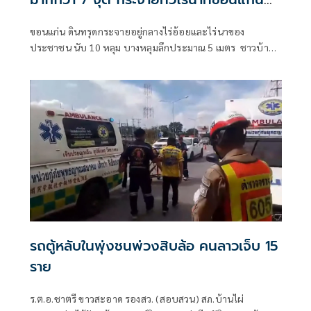
วอนช่วยเหลือทำเกษตรไม่ได้
ขอนแก่น ดินทรุดกระจายอยู่กลางไร่อ้อยและไร่นาของ
ประชาชน นับ 10 หลุม บางหลุมลึกประมาณ 5 เมตร ชาวบ้าน
วอนหน่วยงานที่เกี่ยวข้องเร่งตรวจสอบหาสาเหตุและหา
แนวทางช่วยเห
รถตู้หลับในพุ่งชนพ่วงสิบล้อ คนลาวเจ็บ 15
ราย
ร.ต.อ.ชาตรี ขาวสะอาด รองสว. (สอบสวน) สภ.บ้านไผ่