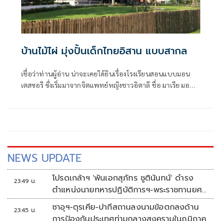
บ้านไม้ไผ่ มุ่งปั้นเด็กไทยอิสาน แบบสากล
เชื่อว่าท่านผู้อ่าน น่าจะเคยได้ยินเรื่องโรงเรียนสอนแบบมอน
เตสซอรี ซึ่งเริ่มมาจากจิตแพทย์หญิงชาวอิตาลี ชื่อ มาเรีย มอน
เตสซอรี ผู้เชื่อและเผยแพร่ปรัชญาที่ว่า “การให้การศึกษาใน
ระยะแรก ไม่ใช่การเอาความรู้ไปบอกเด็ก แต่ควรปลูกฝังให้เด็ก
เจริญเติบโตไปตามความต้องการตามธรรมชาติของเขา”
NEWS UPDATE
โปรดเกล้าฯ 'พันเอกสุภัทร ชูตินันทน์' ดำรง
23:49 น.
ตำแหน่งนายทหารปฏิบัติการฯ-พระราชทานยศ
'พลตรี'
ซาอุฯ-ตุรเคีย-ปากีสถานลงนามข้อตกลงด้าน
23:45 น.
การป้องกันประเทศท่ามกลางสงครามในภูมิภาค