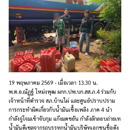
19 พฤษภาคม 2569 -
เมื่อเวลา 13.30 น.
พ.ต.อ.ณัฏฐ์ โหม่งพุฒ ผกก.ปพ.บก.สส.ภ.4 ร่วมกับ
เจ้าหน้าที่ตำรวจ สภ.บ้านไผ่ และศูนย์ปราบปราม
การกระทำผิดเกี่ยวกับน้ำมันเชื้อเพลิง ภาค 4 นำ
กำลังจู่โจมเข้าจับกุม แก๊งมดขยัน กำลังลักลอบถ่ายเท
น้ำมันดีเซลจากรถบรรทุกน้ำมันบริษัทเอกชนชื่อดัง