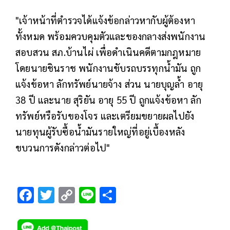
"เจ้าหน้าที่ตำรวจได้แจ้งข้อกล่าวหากับผู้ต้องหา
ทั้งหมด พร้อมควบคุมตัวและของกลางส่งพนักงาน
สอบสวน สภ.บ้านไผ่ เพื่อดำเนินคดีตามกฎหมาย
โดยนายชินราช พนักงานขับรถบรรทุกน้ำมัน ถูก
แจ้งข้อหา ลักทรัพย์นายจ้าง ส่วน นายบุญล้ำ อายุ
38 ปี และนาย สุริยัน อายุ 55 ปี ถูกแจ้งข้อหา ลัก
ทรัพย์หรือรับของโจร และเตรียมขยายผลไปยัง
นายทุนผู้รับซื้อน้ำมันรายใหญ่ที่อยู่เบื้องหลัง
ขบวนการดังกล่าวต่อไป"
F
T
C
Li
S
ac
wi
o
n
h
e
tt
p
e
ar