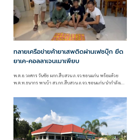
ทลายเครือข่ายค้ายาเสพติดผ่านเฟซบุ๊ก ยึด
ยาเค-คอลลาเจนเมาเพียบ
พ.ต.อ.วงศกร วันชัย ผกก.สืบสวน ภ.จว.ขอนแก่น พร้อมด้วย
พ.ต.ท.ธนากร พาเบ้า สว.กก.สืบสวน ภ.จว.ขอนแก่น นำกำลังเจ้า
หน้าที่ตำรวจชุดสืบสวน กก.สส.ภ.จว.ขอนแก่น ร่วมกันจับกุมผู้
ต้องหาอายุ 18 ปี จำนวน 4 คน พร้อมยาเคหรือคีตามีนคอลลา
เจน อาวุธปืนไทยประดิษฐ์ เครื่องกระสุนปืน และโทรศัพท์มือ
ถือ หลังสืบสวนพบพฤติการณ์ลักลอบจำหน่ายยา