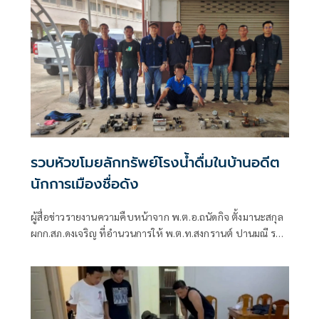
รวบหัวขโมยลักทรัพย์โรงน้ำดื่มในบ้านอดีต
นักการเมืองชื่อดัง
ผู้สื่อข่าวรายงานความคืบหน้าจาก พ.ต.อ.ถนัดกิจ ตั้งมานะสกุล
ผกก.สภ.ดงเจริญ ที่อำนวนการให้ พ.ต.ท.สงกรานต์ ปานมณี รอง
ผกก.ป.ฯ สภ.ดงเจริญ และพวกดำเนินการสืบสวนสอบสวนเพื่อ
ตามจับคนร้ายจากกรณีที่เมื่อวันที่ 21 ก.ค 69 เวลา 07.40 น. ได้
รับแจ้งว่ามีเหตุลักทรัพย์ที่โรงผลิตน้ำดื่ม หมู่ที่ 6 ต.วังงิ้ว อ.ดง
เจริญ จ.พิจิตร ตำรวจจึงลงพื้นที่จุดเกิดเหตุซึ่งได้พบ น.ส.ธิติพร
(ขอสงวนนามสกุล)