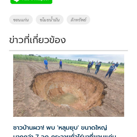
b
er
y
e
o
Li
Tags
ขอนแก่น
ขโมยน้ำมัน
ลักทรัพย์
o
n
k
k
ข่าวที่เกี่ยวข้อง
ชาวบ้านผวา! พบ 'หลุมยุบ' ขนาดใหญ่
มากกว่า 7 จุด กระจายทั่วไร่นาที่ขอนแก่น