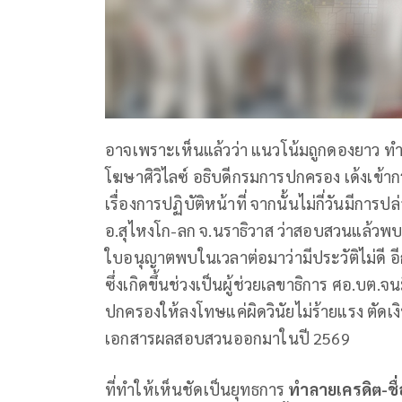
อาจเพราะเห็นแล้วว่า แนวโน้มถูกดองยาว ทำ
โฆษาศิวิไลซ์ อธิบดีกรมการปกครอง เด้งเข้า
เรื่องการปฏิบัติหน้าที่ จากนั้นไม่กี่วันมีก
อ.สุไหงโก-ลก จ.นราธิวาส ว่าสอบสวนแล้วพบ
ใบอนุญาตพบในเวลาต่อมาว่ามีประวัติไม่ดี อ
ซึ่งเกิดขึ้นช่วงเป็นผู้ช่วยเลขาธิการ ศอ.บต
ปกครองให้ลงโทษแค่ผิดวินัยไม่ร้ายแรง ตัดเงินเ
เอกสารผลสอบสวนออกมาในปี 2569
ที่ทำให้เห็นชัดเป็นยุทธการ
ทำลายเครดิต-ชื่