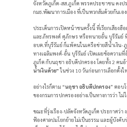
จังหวัดภูเก็ต-สส.ภูเก็ต พรรคประชาชน คงปร
กมธ.พัฒนาการเมือง ที่เป็นพวกส้มด้วยกันเ
ประเด็นการเปิดหน้าชนครั้งนี้ ที่เรียกเสียงฮื
และภัทรพงศ์ ศุภักษร หรือทนายอั๋น บุรีรัมย์ 
อบต.ที่บุรีรัมย์ ก็แพ้คนในเครือข่ายสีน้ำเงิ
ทางเฉลิมพงศ์-อั๋น บุรีรัมย์ เปิดเผยข้อความที
ภูเก็ต กับนฤชา อธิบดีปกครอง โดยทั้ง 2 คนอ้
น้ำเงินด้วย"
ในช่วง 10 วันก่อนการเลือกตั้งให
อย่างไรก็ตาม “
นฤชา อธิบดีปกครอง
” ตอบโต
ของกรมการปกครองอย่างเป็นทางการว่า ไม่ได้มี
ขณะที่รุ่งเรือง-ปลัดจังหวัดภูเก็ต ประกาศว่
ฟ้องศาลปมโยกย้ายไม่เป็นธรรม และผู้บังคับบ