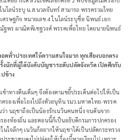
แต่อย่างใด ส่วนเขตเลือกตั้งที่ 2 พบข้อมูลไม่ตรงกับ
2 ในไลน์ระบุ น.ส.นวลจันทร์ สามารถ พรรครวมไทย
คเศรษฐกิจ หมายเลข 4 ในไลน์ระบุชื่อ นิพนธ์ เอก
 ณัฐพร ผาณิตพิเชฐวงศ์ พรรคเพื่อไทย โดยนายนิพนธ์
งหลอดทั่วประเทศให้ความสนใจมาก ทุกเสียงบอกตรง
้งนักที่ผู้ใต้บังคับบัญชาระดับปลัดจังหวัด เปิดศึกกับ
ไปข้าง
้าทางตีนเต็มๆ จึงต้องตามขยี้ประเด็นต่อไปให้เป็น
ดีปกครองเพื่อโยงไปถึงตัวอนุทิน รมว.มหาดไทย-พรรค
ันว่า นฤชาถือเป็นน้องรักเนวินคนหนึ่ง จนดันจาก
กครองท้องถิ่น และตอนนี้ก็เป็นอธิบดีกรมการปกครอง
ในใจลึกๆ เนวินก็อยากให้นฤชาได้เป็นปลัดกระทรวง
ระชาชนคงไม่ปล่อยให้เรื่องนี้หายเงียบไป เพราะ