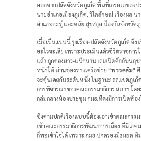
ออกจากปลัดจังหวัดภูเก็ต พื้นที่เกรดเอของปร
นายอำเภอเมืองภูเก็ต, วิไลลักษณ์ เรืองผล นา
อำเภอกะทู้ และดนัย สุขสกุล ป้องกันจังหวัดภู
เมื่อเป็นแบบนี้ รุ่งเรือง-ปลัดจังหวัดภูเก็ต จึง
อะไรจะเสีย เพราะประเมินแล้วชีวิตราชการ
แล้ว ถูกดองยาว-แป๊กนาน เลยเปิดศึกกับนฤชา
หน้าให้ ผ่านช่องทางเครือข่าย “
พรรคส้ม” คื
จะคุ้นเคยกันระดับหนึ่ง ในฐานะ สส.เขตภูเก็ต 
การพิจารณาของคณะกรรมาธิการ สภาฯ โดยมีเ
ถล่มกลางห้องประชุม กมธ.ที่คงมีการเปิดห้องใ
ซึ่งตามปกติเรื่องแบบนี้ต้องเอาเข้าคณะกร
เข้าคณะกรรมาธิการพัฒนาการเมือง ที่มี ภ
ก็พอเข้าใจได้ เพราะ กมธ.ปกครองมีธนยศ ทิ