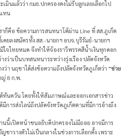
ะเมินแล้วว่า กมธ.ปกครองคงไม่รับลูกเลยเลือกไป
องแทน
อฮาก็คือ ข้อความการสนทนาโต้ผ่าน Line ที่ สส.ภูเก็ต
ที่เคยลงสมัครทั้ง สส.-นายกฯ อบจ.บุรีรัมย์-นายกฯ
น-ภูมิใจไทยหมด จึงทำให้จ้องราวีพรรคสีน้ำเงินทุกดอก
่อ้างว่าเป็นบทสนทนาระหว่างรุ่งเรือง ปลัดจังหวัด
างว่า นฤชาได้ส่งข้อความถึงปลัดจังหวัดภูเก็ตว่า
"ช่วย
ญ่ 8 ก.พ.
้ทันควัน โดยทั้งให้สัมภาษณ์และออกเอกสารข่าว
การส่งไลน์ถึงปลัดจังหวัดภูเก็ตตามที่มีการอ้างถึง
า งานนี้เปิดหน้าชนอธิบดีปกครองไม่มีถอย อาจมีการ
ัญชาวางตัวไม่เป็นกลางในช่วงการเลือกตั้ง เพราะ