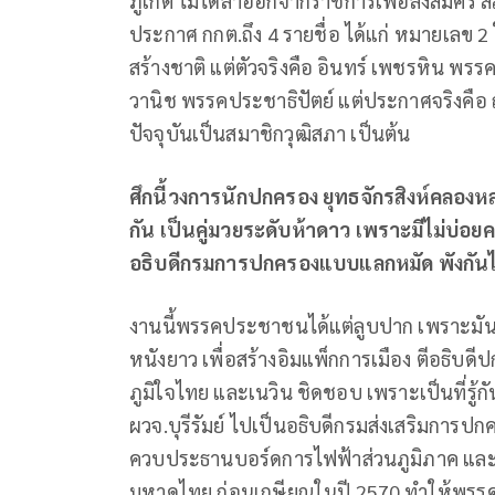
ภูเก็ต ไม่ได้ลาออกจากราชการเพื่อลงสมัคร สส.
ประกาศ กกต.ถึง 4 รายชื่อ ได้แก่ หมายเลข 
สร้างชาติ แต่ตัวจริงคือ อินทร์ เพชรหิน พรร
วานิช พรรคประชาธิปัตย์ แต่ประกาศจริงคือ
ปัจจุบันเป็นสมาชิกวุฒิสภา เป็นต้น
ศึกนี้วงการนักปกครอง ยุทธจักรสิงห์คลอ
กัน เป็นคู่มวยระดับห้าดาว เพราะมีไม่บ่อยครั
อธิบดีกรมการปกครองแบบแลกหมัด พังกัน
งานนี้พรรคประชาชนได้แต่ลูบปาก เพราะมันเข
หนังยาว เพื่อสร้างอิมแพ็กการเมือง ตีอธิบ
ภูมิใจไทย และเนวิน ชิดชอบ เพราะเป็นที่รู้ก
ผวจ.บุรีรัมย์ ไปเป็นอธิบดีกรมส่งเสริมการป
ควบประธานบอร์ดการไฟฟ้าส่วนภูมิภาค และ
มหาดไทย ก่อนเกษียณในปี 2570 ทำให้พรรคป