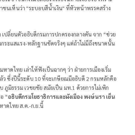
าชนเห็นว่า "ระบอบสีน้ำเงิน" ที่หัวหน้าพรรคสร้าง
ฤชา เปลี่ยนตัวอธิบดีกรมการปกครองกลางคัน จาก “ช่วย
ว้นกระแสแรง-หลักฐานชัดจริงๆ แต่ถ้าไม่มีถึงขนาดนั้น
หาดไทย เล่าให้ฟังเป็นฉากๆ ว่า ฝ่ายการเมืองเริ่ม
้ว ซึ่งปีนี้ระดับ 10 ที่จะเกษียณมีอธิบดี 2 กรมหลักคือ
กับ ภูมิธรรม เวชยชัย สมัยเป็น มท.1 ด้วยการไม่เพิก
ือ “
อธิบดีกรมโยธาธิการและผังเมือง พงษ์นรา เย็น
หาดไทย ส.ค.-ก.ย.นี้