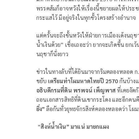
พรรคส้มก็อาจหวังให้เรื่องนี้ขยายผลให้ประช
กระแสไว้ มีอยู่จริงในทุกขั้วโครงสร้างอำนาจ
แต่ครั้นจะถึงขั้นหวังให้ฝ่ายการเมืองเด้งน
น้ำเงินด้วย” เชื่อเถอะว่า ยากจะเกิดขึ้น ยกเ
นฤชาก็นั่งยาว
ข่าวในทางลับที่ได้ยินมาจากริมคลองหลอด ก.ม
ขยับ
เตรียมทำโผมหาดไทยปี
2570
กันบ้างแล
อธิบดีกรมที่ดิน พรพจน์ เพ็ญพาส
ที่เคยงัด
ถอนเอกสารสิทธิที่ดินเขากระโดง และอีกคนค
ยิ่ง”
ลือกันทั่วยุทธจักรสิงห์คลองหลอดว่า โผม
“
สิงห์น้ำเงิน” มาแน่ มายกแผง