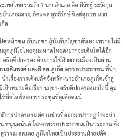
ะเทศไทย รวมถึง 3 นายอำเภอ คือ ศิวัชฐ์ ระวังกุล
ยอำเภอถลาง, อัครพล สุทธิรักษ์ จิตต์สุภาพ นาย
เก็ต
เปิดหน้าชน
กับนฤชา ผู้บังคับบัญชาตัวเอง เพราะไม่มี
ในยุคภูมิใจไทยคุมมหาดไทยคงยากจะเติบโตได้อีก
 อธิบดีปกครอง ด้วยการใช้ฝ่ายการเมืองเป็นด่าน
อ เฉลิมพงศ์ แสงดี สส.ภูเก็ต พรรคประชาชน
ที่น่า
นำเรื่องการเด้งปลัดจังหวัด-นายอำเภอภูเก็ตเข้าสู่
ป้าหมายคือเรียก นฤชา-อธิบดีปกครองมาไล่บี้ คุม
ห้สื่อไลฟ์สดการประชุมที่ดุเดือดแน่
รมาธิการปกครอง แต่ตามข่าวที่ออกมาปรากฏว่าจะนำ
คมน หนุนอนันต์ โฆษกพรรคประชาชนเป็นประธาน ซึ่ง
มสุวรรณ สส.เลย ภูมิใจไทยเป็นประธานฝ่ายปลัด