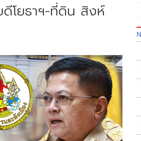
บดีโยธาฯ-ที่ดิน สิงห์
N