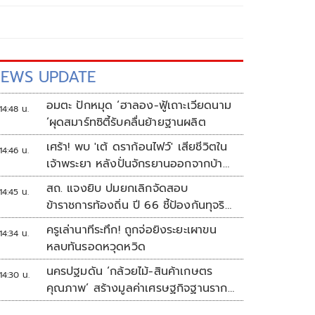
EWS UPDATE
อมตะ ปักหมุด ‘ฮาลอง-ฟู้เถาะเวียดนาม
14:48 น.
’ผุดสมาร์ทซิตี้รับคลื่นย้ายฐานผลิต
เศร้า! พบ 'เต้ ดราก้อนไฟว์' เสียชีวิตใน
14:46 น.
เจ้าพระยา หลังปั่นจักรยานออกจากบ้าน
ตี 4
สถ. แจงยิบ ปมยกเลิกจัดสอบ
14:45 น.
ข้าราชการท้องถิ่น ปี 66 ชี้ป้องกันทุจริต
หวั่นรัฐเสียหาย
ครูเล่านาทีระทึก! ถูกจ่อยิงระยะเผาขน
14:34 น.
หลบทันรอดหวุดหวิด
นครปฐมดัน ‘กล้วยไม้-สินค้าเกษตร
14:30 น.
คุณภาพ’ สร้างมูลค่าเศรษฐกิจฐานราก
ตั้งเป้าเงินสะพัด 10 ล้านบาท