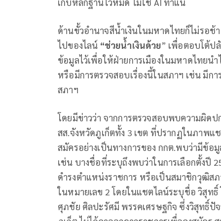
เก็บหลักฐานไว้หมด ไม่ใช่ AI ทำแน่
ด้านขั้วอำนาจสีน้ำเงินในมหาดไทยก็ไม่รอช้า 
ไปของไลน์
“ช่วยน้ำเงินด้วย
” เพื่อตอบโต้ป
ข้อมูลไว้เพื่อให้ฝ่ายการเมืองในมหาดไทยนำ
หรือมีการตรวจสอบเรื่องนี้ในสภาฯ เช่น มี
สภาฯ
โดยมีข่าวว่า จากการตรวจสอบพบความผิดปกติในไ
สส.จังหวัดภูเก็ตทั้ง 3 เขต ที่ปรากฏในภาพแช
สมัครอย่างเป็นทางการของ กกต.พบว่ามีข้อม
เช่น บางชื่อที่ระบุถึงพบว่าในการเลือกตั้งปี 2
ดำรงตำแหน่งราชการ หรือเป็นสมาชิกวุฒิสภาอย
ในหมายเลข 2 โดยในแชตไลน์ระบุชื่อ วิสุทธิ
ศุภชัย ศิลปะรัศมี พรรคเศรษฐกิจ ซึ่งวิสุทธิ