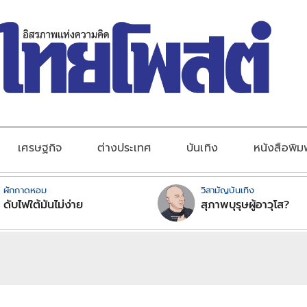
เศรษฐกิจ
ต่างประเทศ
บันเทิง
หนังสือพิม
ผักกาดหอม
วิสามัญบันเทิง
ดับไฟใต้มันไม่ง่าย
สุภาพบุรุษผู้อาวุโส?