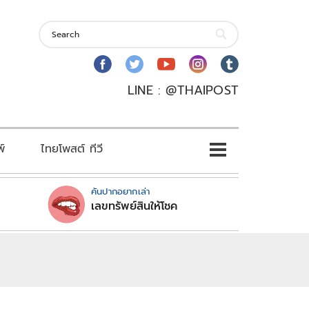
LINE : @THAIPOST
พ์
ไทยโพสต์ ทีวี
คันปากอยากเล่า
เลขทรัพย์สินให้โชค