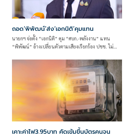
ถอด‘พิพัฒน์’ส่ง‘เอกนิติ’คุมแทน
นายกฯ จ่อตั้ง “เอกนิติ” คุม “ศบก.-พลังงาน” แทน
“พิพัฒน์” อ้างเปลี่ยนตัวตามเสียงเรียกร้อง ปชช. ไม่
เกี่ยวมีผลประโยชน์ทับซ้อน
เคาะค่าไฟ3.95บาท คัดเข้มขึ้นบัตรคนจน