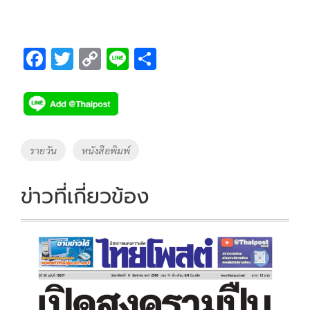
F
T
C
Li
S
ac
wi
o
n
h
e
tt
p
e
ar
b
er
y
e
o
Li
Tags
รายวัน
หนังสือพิมพ์
o
n
k
k
ข่าวที่เกี่ยวข้อง