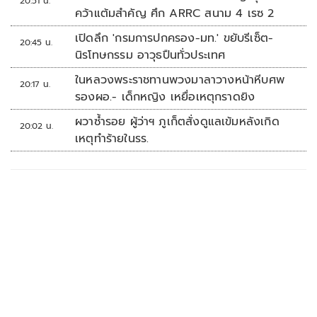
20:51 น.
คว้าแต้มสำคัญ ศึก ARRC สนาม 4 เรซ 2
เปิดลึก 'กรมการปกครอง-มท.' ขยับรีเซ็ต-
20:45 น.
นิรโทษกรรม อาวุธปืนทั่วประเทศ
ในหลวงพระราชทานพวงมาลาวางหน้าหีบศพ
20:17 น.
รองผอ.- เด็กหญิง เหยื่อเหตุกราดยิง
ผวาซ้ำรอย ผู้ว่าฯ ภูเก็ตสั่งดูแลเข้มหลังเกิด
20:02 น.
เหตุทำร้ายในรร.