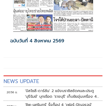
ฉบับวันที่ 4 สิงหาคม 2569
NEWS UPDATE
'บิสโซลี-ดาร์ลัน' 2 แข้งบราซิลซัดคนละประตู
20:56 น.
'บุรีรัมย์' บุกเชือด 'ราชบุรี' เก็บชัยอุ่นเครื่อง 4
นัดรวด
'ชิพ-นครินทร์' รั้งท็อป 4 'เฟอร์-ปัญจรุจน์'