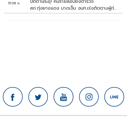
ปัตตานีระอุ! คนร้ายลอบยิงตำรวจ
15:08 น.
สภ.ทุ่งยางแดง บาดเจ็บ จนท.เร่งติดตามผู้ก่อ
เหตุ