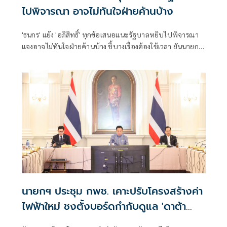
ไปพิจารณา อาจไม่ทันใจฝ่ายค้านบ้าง
'ธนกร' แย้ง 'อภิสิทธิ์' ทุกข้อเสนอแนะรัฐบาลหยิบไปพิจารณา
แจงอาจไม่ทันใจฝ่ายค้านบ้าง ชี้บางเรื่องต้องใช้เวลา ยันนายกฯ
ไม่เคยนิ่งนอนใจ สั่งการใกล้ชิดห้ามทอดทิ้งประชาชน
นายกฯ ประชุม กพช. เคาะปรับโครงสร้างค่า
ไฟฟ้าใหม่ ชงตั้งบอร์ดกำกับดูแล 'ดาต้า
เซ็นเตอร์'