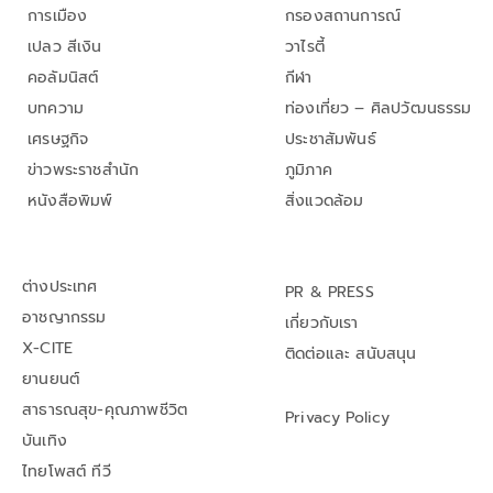
การเมือง
กรองสถานการณ์
เปลว สีเงิน
วาไรตี้
คอลัมนิสต์
กีฬา
บทความ
ท่องเที่ยว – ศิลปวัฒนธรรม
เศรษฐกิจ
ประชาสัมพันธ์
ข่าวพระราชสำนัก
ภูมิภาค
หนังสือพิมพ์
สิ่งแวดล้อม
ต่างประเทศ
PR & PRESS
อาชญากรรม
เกี่ยวกับเรา
X-CITE
ติดต่อและ สนับสนุน
ยานยนต์
สาธารณสุข-คุณภาพชีวิต
Privacy Policy
บันเทิง
ไทยโพสต์ ทีวี