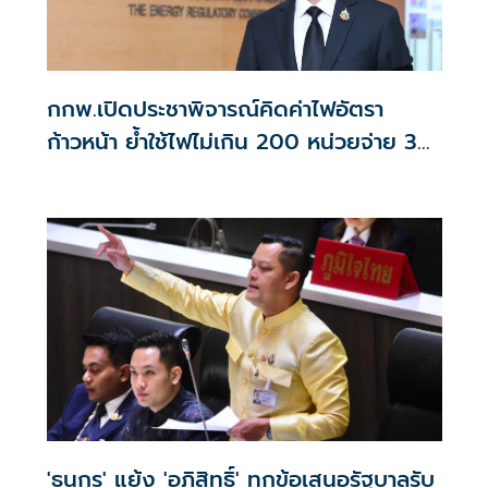
กกพ.เปิดประชาพิจารณ์คิดค่าไฟอัตรา
ก้าวหน้า ย้ำใช้ไฟไม่เกิน 200 หน่วยจ่าย 3
บาท/หน่วย
'ธนกร' แย้ง 'อภิสิทธิ์' ทุกข้อเสนอรัฐบาลรับ