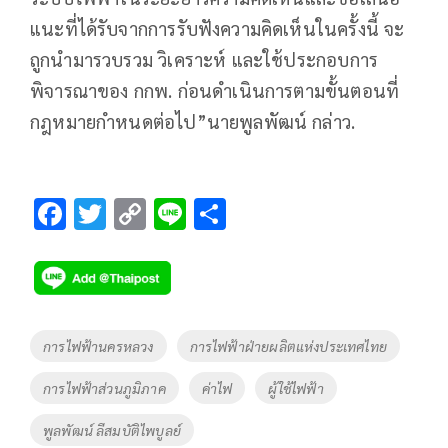
แนะที่ได้รับจากการรับฟังความคิดเห็นในครั้งนี้ จะ
ถูกนำมารวบรวม วิเคราะห์ และใช้ประกอบการ
พิจารณาของ กกพ. ก่อนดำเนินการตามขั้นตอนที่
กฎหมายกำหนดต่อไป”นายพูลพัฒน์ กล่าว.
F
T
C
Li
S
ac
wi
o
n
h
e
tt
p
e
ar
b
er
y
e
o
Li
Tags
การไฟฟ้านครหลวง
การไฟฟ้าฝ่ายผลิตแห่งประเทศไทย
o
n
การไฟฟ้าส่วนภูมิภาค
ค่าไฟ
ผู้ใช้ไฟฟ้า
k
k
พูลพัฒน์ ลีสมบัติไพบูลย์