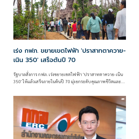
เร่ง กฟภ. ขยายเขตไฟฟ้า 'ปราสาทตาควาย-
เนิน 350' เสร็จต้นปี 70
รัฐบาลสั่งการ กฟภ. เร่งขยายเขตไฟฟ้า 'ปราสาทตาควาย-เนิน
350' ให้แล้วเสร็จภายในต้นปี 70 มุ่งยกระดับคุณภาพชีวิตและ
ขวัญกำลังพลแนวหน้า เสริมสร้างความมั่นคงชายแดน