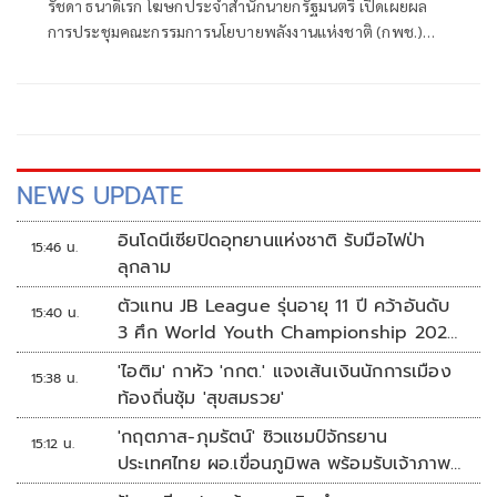
รัชดา ธนาดิเรก โฆษกประจำสำนักนายกรัฐมนตรี เปิดเผยผล
การประชุมคณะกรรมการนโยบายพลังงานแห่งชาติ (กพช.)
ครั้งที่ 2/2569 ที่มีนายกรัฐมนตรี เป็นประธานการประชุมว่า ที่
ประชุมมีมติเห็นชอบมาตรการสำคัญด้านพลังงาน เรื่อง
โครงสร้างอัตราค่าไฟฟ้า
NEWS UPDATE
อินโดนีเซียปิดอุทยานแห่งชาติ รับมือไฟป่า
15:46 น.
ลุกลาม
ตัวแทน JB League รุ่นอายุ 11 ปี คว้าอันดับ
15:40 น.
3 ศึก World Youth Championship 2026
ที่สิงคโปร์
'ไอติม' กาหัว 'กกต.' แจงเส้นเงินนักการเมือง
15:38 น.
ท้องถิ่นซุ้ม 'สุขสมรวย'
'กฤตภาส-ภุมรัตน์' ซิวแชมป์จักรยาน
15:12 น.
ประเทศไทย ผอ.เขื่อนภูมิพล พร้อมรับเจ้าภาพ
ต่อ ปี 2570