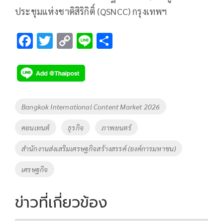
ประชุมแห่งชาติสิริกิติ์ (QSNCC) กรุงเทพฯ
F
T
C
Li
S
ac
wi
o
n
h
e
tt
p
e
ar
b
er
y
e
o
Li
Tags
Bangkok International Content Market 2026
o
n
คอนเทนต์
ธุรกิจ
ภาพยนตร์
k
k
สำนักงานส่งเสริมเศรษฐกิจสร้างสรรค์ (องค์การมหาชน)
เศรษฐกิจ
ข่าวที่เกี่ยวข้อง