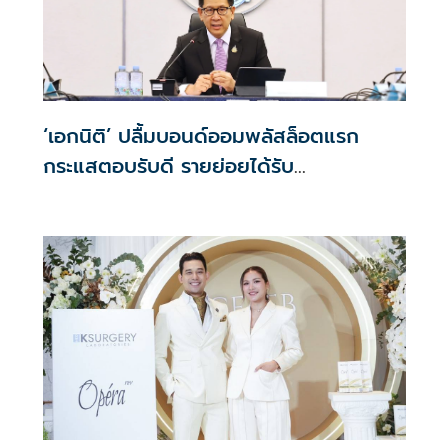
‘เอกนิติ’ ปลื้มบอนด์ออมพลัสล็อตแรก
กระแสตอบรับดี รายย่อยได้รับ
จัดสรร2.2หมื่นคน เปิดจองรอบใหม่ก.ย.นี้