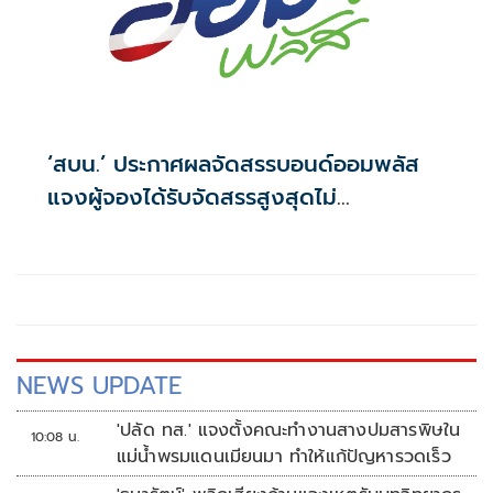
‘สบน.’ ประกาศผลจัดสรรบอนด์ออมพลัส
แจงผู้จองได้รับจัดสรรสูงสุดไม่
เกิน117,000บาท
NEWS UPDATE
'ปลัด ทส.' แจงตั้งคณะทำงานสางปมสารพิษใน
10:08 น.
แม่น้ำพรมแดนเมียนมา ทำให้แก้ปัญหารวดเร็ว