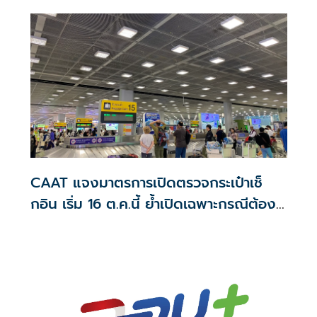
CAAT แจงมาตรการเปิดตรวจกระเป๋าเช็
กอิน เริ่ม 16 ต.ค.นี้ ย้ำเปิดเฉพาะกรณีต้อง
สงสัย