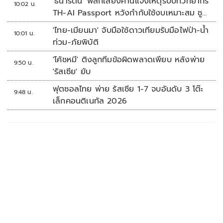
'ธนารัตน์' พลิกเสียงค้านแจงเหตุรับบทวิทยากร
10:02 น.
TH-AI Passport หวังกำกับใช้งบเหมาะสม ชู
จุดเด่นคนไทยได้ใช้ AI ระดับโปร ลดเหลื่อมล้ำ
'ไทย-เมียนมา' จับมือใช้ดาวเทียมรับมือไฟป่า-น้ำ
10:01 น.
ทางเทคโนโลยี เซฟงบไปกว่า900ล้าน เชื่อหาก
ท่วม-ภัยพิบัติ
ใช้เต็มที่เอกชนขาดทุนย่อยยับ
'โค้ชหมี' ติงลูกทีมข้อผิดพลาดเพียบ หลังพ่าย
9:50 น.
'รัสเซีย' ยับ
ฟุตซอลไทย พ่าย รัสเซีย 1-7 จบอันดับ 3 โต๊ะ
9:48 น.
เล็กคอนติเนทัล 2026