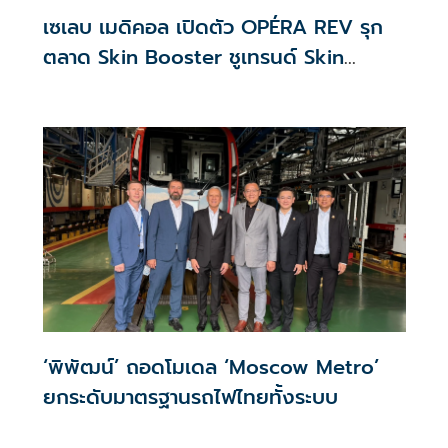
เซเลบ เมดิคอล เปิดตัว OPÉRA REV รุก
ตลาด Skin Booster ชูเทรนด์ Skin
Quality & Longevity ตอบโจทย์คลินิก
ความงาม
‘พิพัฒน์’ ถอดโมเดล ‘Moscow Metro’
ยกระดับมาตรฐานรถไฟไทยทั้งระบบ