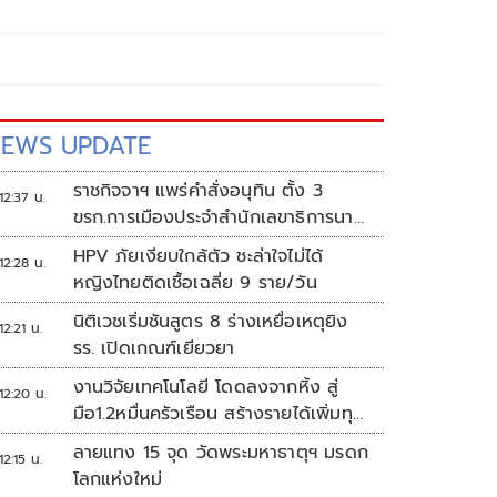
EWS UPDATE
ราชกิจจาฯ แพร่คำสั่งอนุทิน ตั้ง 3
12:37 น.
ขรก.การเมืองประจำสำนักเลขาธิการนา
ยกฯ
HPV ภัยเงียบใกล้ตัว ชะล่าใจไม่ได้
12:28 น.
หญิงไทยติดเชื้อเฉลี่ย 9 ราย/วัน
นิติเวชเริ่มชันสูตร 8 ร่างเหยื่อเหตุยิง
12:21 น.
รร. เปิดเกณฑ์เยียวยา
งานวิจัยเทคโนโลยี โดดลงจากหิ้ง สู่
12:20 น.
มือ1.2หมื่นครัวเรือน สร้างรายได้เพิ่มทุก
เดือน
ลายแทง 15 จุด วัดพระมหาธาตุฯ มรดก
12:15 น.
โลกแห่งใหม่