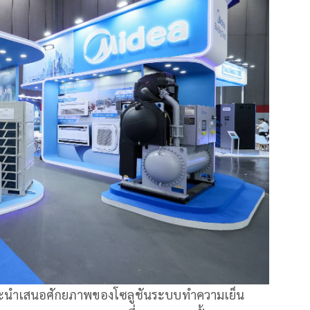
จะนำเสนอศักยภาพของโซลูชันระบบทำความเย็น