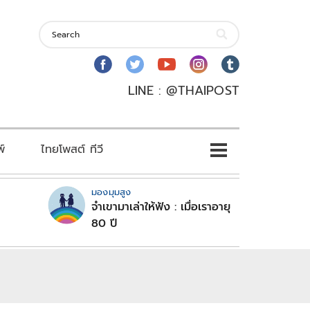
LINE : @THAIPOST
พ์
ไทยโพสต์ ทีวี
มองมุมสูง
จำเขามาเล่าให้ฟัง : เมื่อเราอายุ
80 ปี