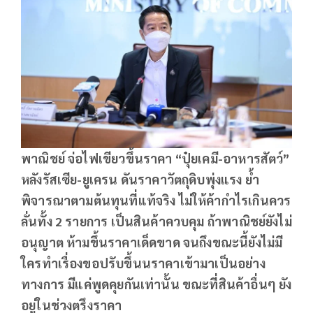
พาณิชย์ จ่อไฟเขียวขึ้นราคา “ปุ๋ยเคมี-อาหารสัตว์”
หลังรัสเซีย-ยูเครน ดันราคาวัตถุดิบพุ่งแรง ย้ำ
พิจารณาตามต้นทุนที่แท้จริง ไม่ให้ค้ากำไรเกินควร
ลั่นทั้ง 2 รายการ เป็นสินค้าควบคุม ถ้าพาณิชย์ยังไม่
อนุญาต ห้ามขึ้นราคาเด็ดขาด จนถึงขณะนี้ยังไม่มี
ใครทำเรื่องขอปรับขึ้นนราคาเข้ามาเป็นอย่าง
ทางการ มีแค่พูดคุยกันเท่านั้น ขณะที่สินค้าอื่นๆ ยัง
อยู่ในช่วงตรึงราคา