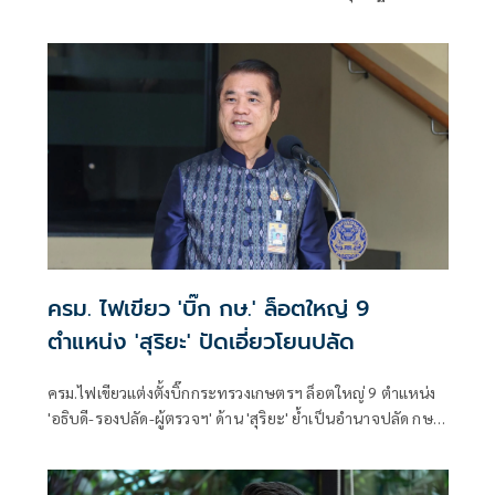
50% พร้อมหาทำเลขายให้และฟรีค่าเช่า 6 เดือน
ครม. ไฟเขียว 'บิ๊ก กษ.' ล็อตใหญ่ 9
ตำแหน่ง 'สุริยะ' ปัดเอี่ยวโยนปลัด
ครม.ไฟเขียวแต่งตั้งบิ๊กกระทรวงเกษตรฯ ล็อตใหญ่ 9 ตำแหน่ง
'อธิบดี-รองปลัด-ผู้ตรวจฯ' ด้าน 'สุริยะ' ย้ำเป็นอำนาจปลัด กษ.
ไม่เกี่ยวกับรัฐมนตรี ยันคัดจากผลงาน-ความซื่อสัตย์