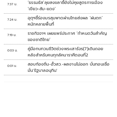
‘ธรรมธัส’ลุยสงขลาชี้ยังไม่คุยสูตรการเมือง
7:37 น.
‘เขียว-ส้ม-แดง’
อุตุฯชี้ร่องมรสุมพาดผ่านไทยส่งผล ‘ฝนตก’
7:24 น.
หนักหลายพื้นที่
ราชกิจจาฯ เผยแพร่ประกาศ ‘กำหนดวันสำคัญ
7:19 น.
ของชาติไทย’
คู่มือทบทวนชีวิตช่วงพระเสาร์จร(7)เดินถอย
0:03 น.
หลังสำหรับคนทุกลัคนาราศีตอนที่2
สอบท้องถิ่น-ฮั้วสว.-ผลงานไม่ออก บั่นทอนเชื่อ
0:01 น.
มั่น'รัฐบาลอนุทิน'