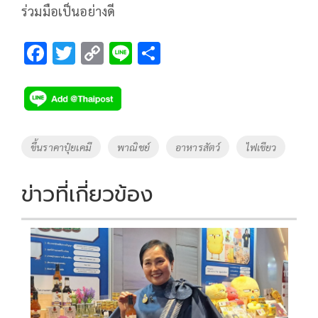
ร่วมมือเป็นอย่างดี
F
T
C
Li
S
ac
wi
o
n
h
e
tt
p
e
ar
b
er
y
e
o
Li
Tags
ขึ้นราคาปุ๋ยเคมี
พาณิชย์
อาหารสัตว์
ไฟเขียว
o
n
k
k
ข่าวที่เกี่ยวข้อง