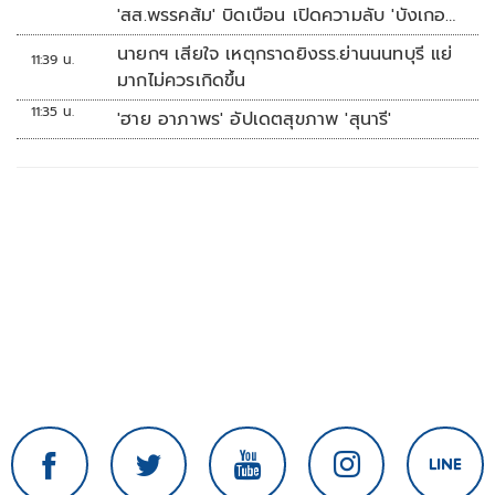
'สส.พรรคส้ม' บิดเบือน เปิดความลับ 'บังเกอร์
ทหาร'
นายกฯ เสียใจ เหตุกราดยิงรร.ย่านนนทบุรี แย่
11:39 น.
มากไม่ควรเกิดขึ้น
11:35 น.
'ฮาย อาภาพร' อัปเดตสุขภาพ 'สุนารี'