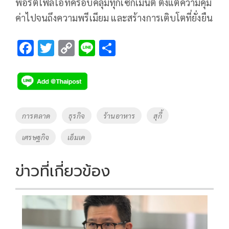
พอร์ตโฟลิโอที่ครอบคลุมทุกเซกเมนต์ ตั้งแต่ความคุ้ม
ค่าไปจนถึงความพรีเมียม และสร้างการเติบโตที่ยั่งยืน
F
T
C
Li
S
ac
wi
o
n
h
e
tt
p
e
ar
b
er
y
e
o
Li
Tags
การตลาด
ธุรกิจ
ร้านอาหาร
สุกี้
o
n
เศรษฐกิจ
เอ็มเค
k
k
ข่าวที่เกี่ยวข้อง