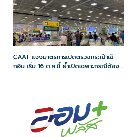
CAAT แจงมาตรการเปิดตรวจกระเป๋าเช็
กอิน เริ่ม 16 ต.ค.นี้ ย้ำเปิดเฉพาะกรณีต้อง
สงสัย