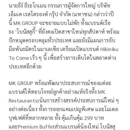
นายธีร์ ธีระโกเมน กรรมการผู้จัดการใหญ่ บริษัท
เอ็มเค เรสโตรองต์ กรุ๊ป จำกัด (มหาชน) กล่าวว่าปี
นี้ MK GROUP จะขยายแบบไม่พัก ทั้งแบรนด์เรือ
ธง ‘โบนัสสุกี้’ ที่ยังคงเปิดสาขาใหม่ทุกสัปดาห์ พร้อม
ปักหมุดครอบคลุมทั่วประเทศ และยังมีแผนการจับ
มือพันธมิตรในมาเลเซีย เตรียมเปิดแบรนด์ Hikiniku
To Come เร็ว ๆ นี้ เพื่อสร้างการเติบโตในตลาดต่าง
ประเทศอีกด้วย
MK GROUP พร้อมพัฒนาประสบการณ์ของแต่ละ
แบรนด์ให้ตอบโจทย์ลูกค้าอย่างแท้จริงทั้ง MK
Restaurantsเน้นการสร้างสรรค์ประสบการณ์ใหม่ ๆ
อย่างต่อเนื่อง ทั้งการออกแคมเปญพิเศษ และโมเดล
บุฟเฟต์ที่หลากหลาย ทั้ง คุ้มเกินคุ้ม 299 บาท
และPremium Buffetส่วนแบรนด์น้องใหม่ โบนัสสุ