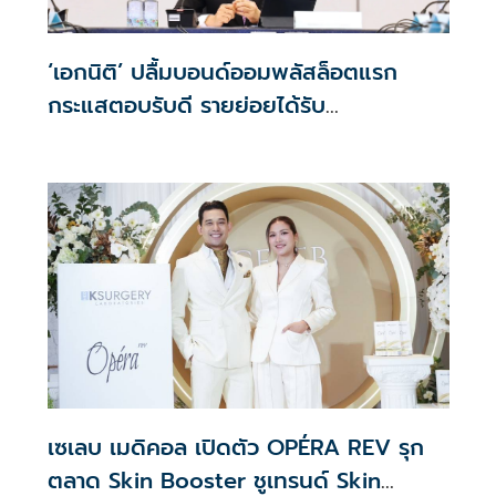
‘เอกนิติ’ ปลื้มบอนด์ออมพลัสล็อตแรก
กระแสตอบรับดี รายย่อยได้รับ
จัดสรร2.2หมื่นคน เปิดจองรอบใหม่ก.ย.นี้
เซเลบ เมดิคอล เปิดตัว OPÉRA REV รุก
ตลาด Skin Booster ชูเทรนด์ Skin