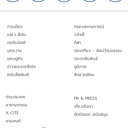
การเมือง
กรองสถานการณ์
เปลว สีเงิน
วาไรตี้
คอลัมนิสต์
กีฬา
บทความ
ท่องเที่ยว – ศิลปวัฒนธรรม
เศรษฐกิจ
ประชาสัมพันธ์
ข่าวพระราชสำนัก
ภูมิภาค
หนังสือพิมพ์
สิ่งแวดล้อม
ต่างประเทศ
PR & PRESS
อาชญากรรม
เกี่ยวกับเรา
X-CITE
ติดต่อและ สนับสนุน
ยานยนต์