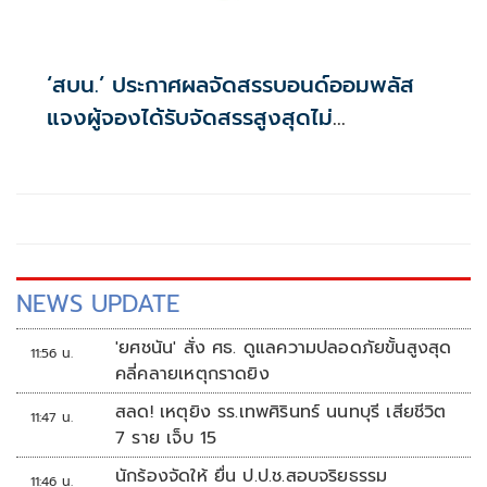
‘สบน.’ ประกาศผลจัดสรรบอนด์ออมพลัส
แจงผู้จองได้รับจัดสรรสูงสุดไม่
เกิน117,000บาท
NEWS UPDATE
'ยศชนัน' สั่ง ศธ. ดูแลความปลอดภัยขั้นสูงสุด
11:56 น.
คลี่คลายเหตุกราดยิง
สลด! เหตุยิง รร.เทพศิรินทร์ นนทบุรี เสียชีวิต
11:47 น.
7 ราย เจ็บ 15
นักร้องจัดให้ ยื่น ป.ป.ช.สอบจริยธรรม
11:46 น.