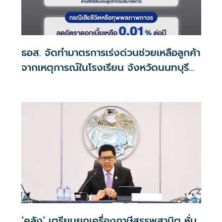
ธอส. จัดทำมาตรการเร่งด่วนช่วยเหลือลูกค้า
จากเหตุการณ์ในโรงเรียน จังหวัดนนทบุรี
กรณีเสียชีวิตหรือทุพพลภาพลดดอกเบี้ย
เหลือ 0.01% ต่อปี ตลอดอายุสัญญา
‘คลัง’ เตรียมยกเครื่องภาษีสรรพสามิต หั่น