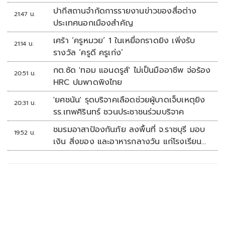
ปากีสถานจำกัดการรายงานข่าวของสื่อต่าง
21:47 น.
ประเทศนอกเมืองสำคัญ
เศร้า ‘ครูหมวย’ 1 ในเหยื่อกราดยิง เพิ่งรับ
21:14 น.
รางวัล ‘ครูดี ครูเก่ง’
กต.ซัด 'ทอม แอนดรูส์' ไม่เป็นมืออาชีพ จ่อร้อง
20:51 น.
HRC ปมพาดพิงไทย
'ยศชนัน' รุดบริจาคเลือดช่วยผู้บาดเจ็บเหตุยิง
20:31 น.
รร.เทพศิรินทร์ ชวนประชาชนร่วมบริจาค
ชมรมอาสาป้องกันภัย ลงพื้นที่ จ.ราชบุรี มอบ
19:52 น.
เงิน สิ่งของ และอาหารกลางวัน แก่โรงเรียน
บ้านหนองน้ำใส