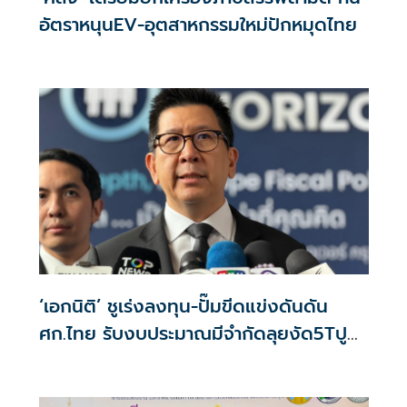
อัตราหนุนEV-อุตสาหกรรมใหม่ปักหมุดไทย
‘เอกนิติ’ ชูเร่งลงทุน-ปั๊มขีดแข่งดันดัน
ศก.ไทย รับงบประมาณมีจำกัดลุยงัด5Tปู
พรมโตยาว