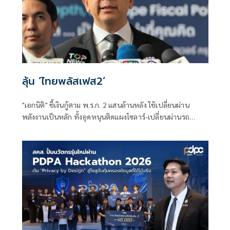
ลุ้น ‘ไทยพลัสเฟส2’
"เอกนิติ" ชี้เงินกู้ตาม พ.ร.ก. 2 แสนล้านหลัง ใช้เปลี่ยนผ่าน
พลังงานเป็นหลัก ทั้งอุดหนุนติดแผงโซลาร์-เปลี่ยนผ่านรถ
โดยสารเป็น EV ส่วนเงินกู้ 2 แสนล้านแรกเหลือ 4 หมื่นล้าน
พร้อมให้ใช้กับไทยเที่ยวไทยพลัส ส่วนไทยช่วยไทยพลัส เฟส 2
รอประเมินความเหมาะสม นายกฯ เผยจะพยายาม