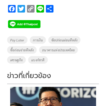
F
T
C
Li
S
ac
wi
o
n
h
e
tt
p
e
ar
b
er
y
e
o
Li
Tags
Pay Later
การเงิน
ช้อปก่อนผ่อนทีหลัง
o
n
ซื้อก่อนจ่ายทีหลัง
ธนาคารแห่งประเทศไทย
k
k
เศรษฐกิจ
แบงก์ชาติ
ข่าวที่เกี่ยวข้อง