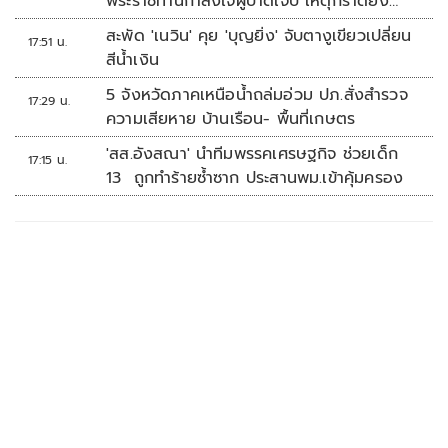
พระราชทานกำลังใจผู้บาดเจ็บ เหตุกราดยิง
รร.เทพศิรินทร์นนทบุรี
สะพัด 'เนวิน' คุย 'บุญยิ่ง' จับตางูเขียวเปลี่ยน
17:51 น.
สีน้ำเงิน
5 จังหวัดภาคเหนือน้ำถล่มอ่วม ปภ.สั่งสำรวจ
17:29 น.
ความเสียหาย บ้านเรือน- พื้นที่เกษตร
'สส.อังสณา' นำทีมพรรคเศรษฐกิจ ช่วยเด็ก
17:15 น.
13 ถูกทำร้ายซ้ำซาก ประสานพม.เข้าคุ้มครอง