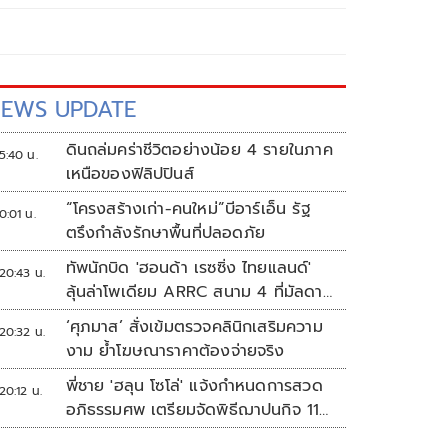
EWS UPDATE
ดินถล่มคร่าชีวิตอย่างน้อย 4 รายในภาค
5:40 น.
เหนือของฟิลิปปินส์
“โครงสร้างเก่า-คนใหม่”บีอาร์เอ็น รัฐ
0:01 น.
ตรึงกำลังรักษาพื้นที่ปลอดภัย
ทัพนักบิด 'ฮอนด้า เรซซิ่ง ไทยแลนด์'
20:43 น.
ลุ้นล่าโพเดียม ARRC สนาม 4 ที่มัลดาลิ
กา
‘ศุภมาส’ สั่งเข้มตรวจคลินิกเสริมความ
20:32 น.
งาม ย้ำโฆษณาราคาต้องจ่ายจริง
พี่ชาย 'ฮลุน โซโล่' แจ้งกำหนดการสวด
20:12 น.
อภิธรรมศพ เตรียมจัดพิธีฌาปนกิจ 11
ส.ค.