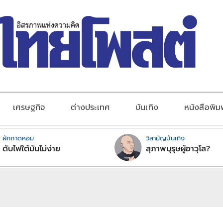
เศรษฐกิจ
ต่างประเทศ
บันเทิง
หนังสือพิม
ผักกาดหอม
วิสามัญบันเทิง
ดับไฟใต้มันไม่ง่าย
สุภาพบุรุษผู้อาวุโส?