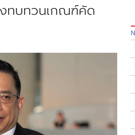
อชงทบทวนเกณฑ์คัด
N