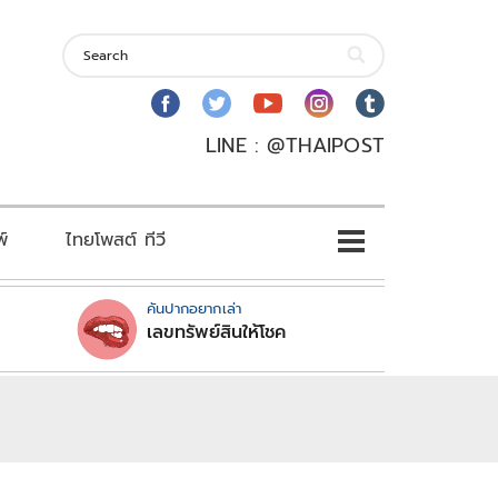
LINE : @THAIPOST
พ์
ไทยโพสต์ ทีวี
คันปากอยากเล่า
เลขทรัพย์สินให้โชค