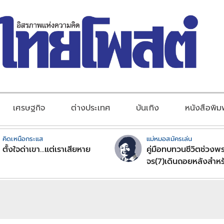
เศรษฐกิจ
ต่างประเทศ
บันเทิง
หนังสือพิม
คิดเหนือกระแส
แม่หมอสมัครเล่น
ตั้งใจด่าเขา...แต่เราเสียหาย
คู่มือทบทวนชีวิตช่วงพร
จร(7)เดินถอยหลังสำหร
ลัคนาราศีตอนที่2