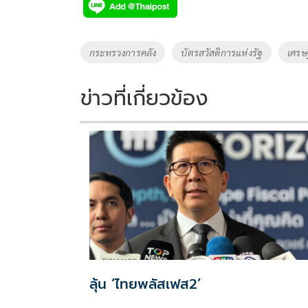
e
tt
p
e
ar
b
er
y
e
o
Li
Tags
กระทรวงการคลัง
บัตรสวัสดิการแห่งรัฐ
เศรษ
o
n
k
k
ข่าวที่เกี่ยวข้อง
ลุ้น ‘ไทยพลัสเฟส2’