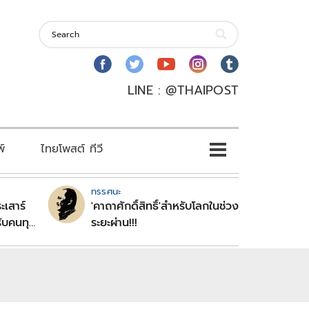
LINE : @THAIPOST
พ์
ไทยโพสต์ ทีวี
ทรรศนะ
ะเสาร์
'คาถาศักดิ์สิทธิ์'สำหรับโลกในช่วง
ับคนทุก
ระยะผ่าน!!!