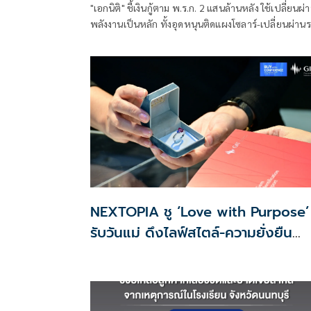
"เอกนิติ" ชี้เงินกู้ตาม พ.ร.ก. 2 แสนล้านหลัง ใช้เปลี่ยนผ่
พลังงานเป็นหลัก ทั้งอุดหนุนติดแผงโซลาร์-เปลี่ยนผ่าน
โดยสารเป็น EV ส่วนเงินกู้ 2 แสนล้านแรกเหลือ 4 หมื่นล้
พร้อมให้ใช้กับไทยเที่ยวไทยพลัส ส่วนไทยช่วยไทยพลั
เฟส 2 รอประเมินความเหมาะสม นายกฯ เผยจะพยายา
NEXTOPIA ชู ‘Love with Purpose’
รับวันแม่ ดึงไลฟ์สไตล์-ความยั่งยืน
สร้างประสบการณ์ช้อปปิงมีความหมาย