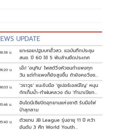
EWS UPDATE
แกะรอยปฐมบทฮั้วสว. แฉบันทึกประชุม
16:38 น.
สนช. ปี 60 ใช้ 5 พันล้านยึดประเทศ
เอ๊ะ! 'อนุทิน' โพสต์วิ่งหัวชนกำแพงทุก
16:20 น.
วัน แต่กำแพงก็ยังสูงขึ้น ถ้ายังคงวิ่งชน
อยู่มันก็เจ็บหัวอีก
'วราวุธ' แนะรับมือ 'ซูเปอร์เอลนีโญ' หนุน
16:03 น.
กักเก็บน้ำ-ทำฝนหลวง ดัน 'ทำนาเปียก
สลับแห้ง'
อินโดนีเซียปิดอุทยานแห่งชาติ รับมือไฟ
15:46 น.
ป่าลุกลาม
ตัวแทน JB League รุ่นอายุ 11 ปี คว้า
15:40 น.
อันดับ 3 ศึก World Youth