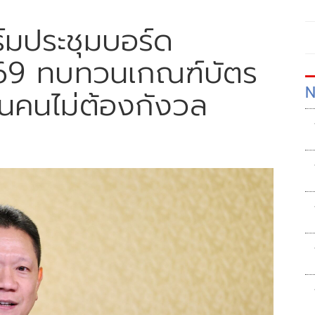
ร์มประชุมบอร์ด
ย.69 ทบทวนเกณฑ์บัตร
N
นคนไม่ต้องกังวล