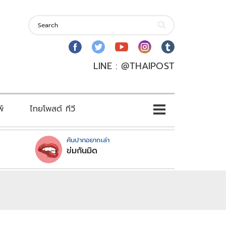
LINE : @THAIPOST
พ์
ไทยโพสต์ ทีวี
คันปากอยากเล่า
ข่มกันมิด