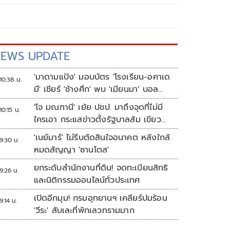
EWS UPDATE
'มาดามแป้ง' มอบบัตร 'โรงเรียน-อคาเด
10:38 น.
มี' เชียร์ 'ช้างศึก' พบ 'เมียนมา' บอล
อาเซียน
'โจ มณฑานี' เย้ย ปชป. มาถึงจุดที่ไม่มี
10:15 น.
ใครเอา กระแสข่าวตั้งรัฐบาลส้ม เขียว
แดง ก็ยังไม่มีฟ้าเลย
'เนย์มาร์' ไม่รีบตัดสินใจอนาคต หลังใกล้
9:30 น.
หมดสัญญา 'ซานโตส'
ยกระดับสำนักงานที่ดิน! จดทะเบียนสิทธิ
9:26 น.
และนิติกรรมออนไลน์ทั่วประเทศ
เปิดอีกมุม! กรมอุทยานฯ เคลียร์ปมร้อน
9:14 น.
'วีระ' สับเละที่พักเลวทรามมาก