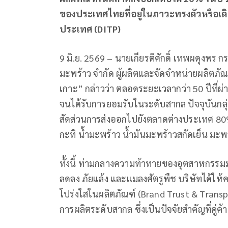
ของประเทศไทยที่อยู่ในภาวะทรงตัวหรือเต
ประเทศ (DITP)
9 มิ.ย. 2569 – นายเกียรติศักดิ์ เทพผดุงพร
มะพร้าว จำกัด ผู้ผลิตและจัดจำหน่ายผลิตภ
เกาะ” กล่าวว่า ตลอดระยะเวลากว่า 50 ปีที่ผ่
จนได้รับการยอมรับในระดับสากล ปัจจุบันกลุ่
สัดส่วนการส่งออกไปยังตลาดต่างประเทศ 
กะทิ น้ำมะพร้าว น้ำมันมะพร้าวสกัดเย็น ม
ทั้งนี้ ท่ามกลางความท้าทายของอุตสาหกรรมมะ
ลดลง ภัยแล้ง และแมลงศัตรูพืช บริษัทได้ให
โปร่งใสในผลิตภัณฑ์ (Brand Trust & Tran
การผลิตระดับสากล ซึ่งเป็นปัจจัยสำคัญที่คู่ค