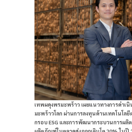
เทพผดุงพรมะพร้าว เผยแนวทางการดำเนินธ
มะพร้าวโลก ผ่านการลงทุนด้านเทคโนโลยี
กรอบ ESG
และการพัฒนากระบวนการผลิตต
ผลิตภัณฑ์ในตลาดส่งออกเติบโต 20% ในปี