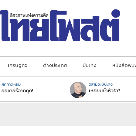
เศรษฐกิจ
ต่างประเทศ
บันเทิง
หนังสือพิม
ผักกาดหอม
วิสามัญบันเทิง
ออเดอร์จากคุก!
เหยียบย่ำหัวใจ?