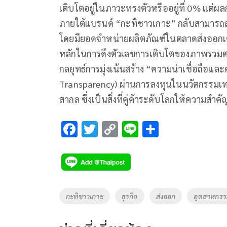
เติบโตอยู่ในภาวะทรงตัวหรืออยู่ที่ 0% แต่
ภายใต้แบรนด์ “กะทิชาวเกาะ” กลับสามารถ
โดยมียอดจำหน่ายผลิตภัณฑ์ในตลาดส่งออกเติ
หลักในการดึงตัวเลขการเติบโตของภาพรวมตลา
กลยุทธ์การมุ่งเน้นสร้าง “ความน่าเชื่อถือแ
Transparency) ผ่านการลงทุนในนวัตกรรมเท
สากล ซึ่งเป็นสิ่งที่คู่ค้าระดับโลกให้ความสำคั
F
T
C
Li
S
ac
wi
o
n
h
e
tt
p
e
ar
b
er
y
e
o
Li
Tags
กะทิชาวเกาะ
ธุรกิจ
ส่งออก
อุตสาหกรร
o
n
k
k