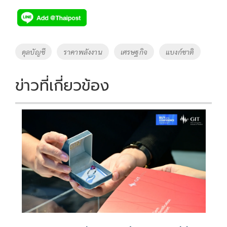
ac
wi
o
n
h
e
tt
p
e
ar
b
er
y
e
o
Li
Tags
ดุลบัญชี
ราคาพลังงาน
เศรษฐกิจ
แบงก์ชาติ
o
n
k
k
ข่าวที่เกี่ยวข้อง