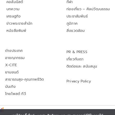
คอลัมนิสต์
กีฬา
บทความ
ท่องเที่ยว – ศิลปวัฒนธรรม
เศรษฐกิจ
ประชาสัมพันธ์
ข่าวพระราชสำนัก
ภูมิภาค
หนังสือพิมพ์
สิ่งแวดล้อม
ต่างประเทศ
PR & PRESS
อาชญากรรม
เกี่ยวกับเรา
X-CITE
ติดต่อและ สนับสนุน
ยานยนต์
สาธารณสุข-คุณภาพชีวิต
Privacy Policy
บันเทิง
ไทยโพสต์ ทีวี