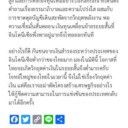
สูง และการตั้งกองทุนใหม่อย่าง Danantara ที่โดนตั้ง
คำถามเรื่องธรรมาภิบาลและความโปร่งใส ผสมกับ
การขาดดุลบัญชีเดินสะพัดจากวิกฤตพลังงาน พอ
ความเชื่อมั่นสั่นคลอน เงินทุนเคลื่อนย้ายระยะสั้นที่
อินโดนีเซียพึ่งพาอยู่มากจึงไหลออกทันที
อย่างไรก็ดี กันชนจากเงินสำรองระหว่างประเทศของ
อินโดนีเซียต่ำกว่าของไทยมาก มองในมิตินี้ โอกาสที่
ไทยจะเกิดวิกฤตค่าเงินในระยะสั้นจึงต่ำมากครับ
โจทย์ใหญ่ของไทยในเวลานี้ จึงไม่ใช่เรื่องวิกฤตค่า
เงิน แต่คือเราจะผ่าตัดโครงสร้างเศรษฐกิจอย่างไร
ให้กู้ขีดความสามารถในการแข่งขันของประเทศกลับ
มาได้อีกครั้ง
F
T
C
Li
S