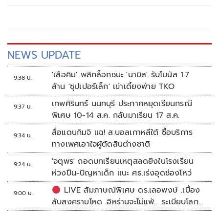
NEWS UPDATE
'เสือคิม' พลิกล็อกชนะ 'นาบิล' รับโบนัส 1.7
9:38 น.
ล้าน 'ซุปเปอร์เล็ก' เข่าเดี้ยงพ่าย TKO
เทพศิรินทร์ นนทบุรี ประกาศหยุดเรียนกรณี
9:37 น.
พิเศษ 10-14 ส.ค. กลับมาเรียน 17 ส.ค.
สื่อแดนกิมจิ แฉ! ส.บอลเกาหลีใต้ ซื้อบริการ
9:34 น.
ทางเพศเอาใจผู้ตัดสินต่างชาติ
'จตุพร' ถอดบทเรียนเหตุสลดยิงในโรงเรียน
9:24 น.
ห่วงปืน-ปัญหาเด็ก แนะ ศธ.เร่งอุดช่องโหว่
LIVE สัมภาษณ์พิเศษ ดร.เลอพงษ์ .เบื้อง
9:00 น.
ลับสงครามโหด .อิหร่านจะไม่แพ้.. .ระเบียบโลก
ใหม่ในตะวันออกกลาง…. | อิสรภาพแห่งความ