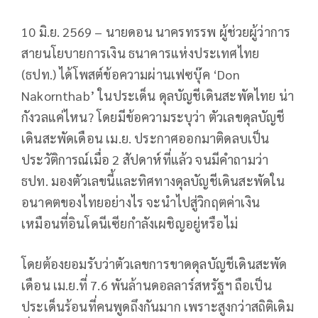
10 มิ.ย. 2569 – นายดอน นาครทรรพ ผู้ช่วยผู้ว่าการ
สายนโยบายการเงิน ธนาคารแห่งประเทศไทย
(ธปท.) ได้โพสต์ข้อความผ่านเฟซบุ๊ค ‘Don
Nakornthab’ ในประเด็น ดุลบัญชีเดินสะพัดไทย น่า
กังวลแค่ไหน? โดยมีข้อความระบุว่า ตัวเลขดุลบัญชี
เดินสะพัดเดือน เม.ย. ประกาศออกมาติดลบเป็น
ประวัติการณ์เมื่อ 2 สัปดาห์ที่แล้ว จนมีคำถามว่า
ธปท. มองตัวเลขนี้และทิศทางดุลบัญชีเดินสะพัดใน
อนาคตของไทยอย่างไร จะนำไปสู่วิกฤตค่าเงิน
เหมือนที่อินโดนีเซียกำลังเผชิญอยู่หรือไม่
โดยต้องยอมรับว่าตัวเลขการขาดดุลบัญชีเดินสะพัด
เดือน เม.ย.ที่ 7.6 พันล้านดอลลาร์สหรัฐฯ ถือเป็น
ประเด็นร้อนที่คนพูดถึงกันมาก เพราะสูงกว่าสถิติเดิม