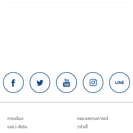
คิด กับ..สำราญ รอดเพชร
การเมือง
กรองสถานการณ์
เปลว สีเงิน
วาไรตี้