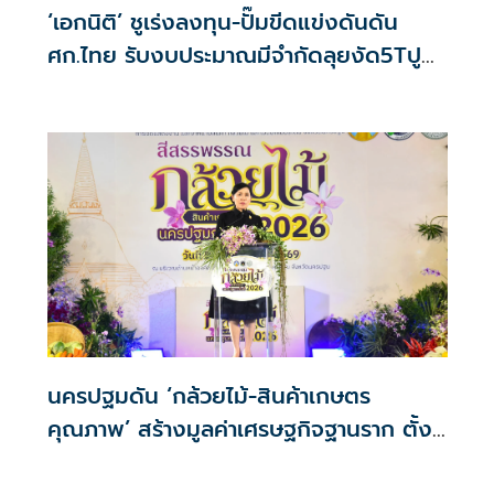
‘เอกนิติ’ ชูเร่งลงทุน-ปั๊มขีดแข่งดันดัน
ศก.ไทย รับงบประมาณมีจำกัดลุยงัด5Tปู
พรมโตยาว
นครปฐมดัน ‘กล้วยไม้-สินค้าเกษตร
คุณภาพ’ สร้างมูลค่าเศรษฐกิจฐานราก ตั้ง
เป้าเงินสะพัด 10 ล้านบาท