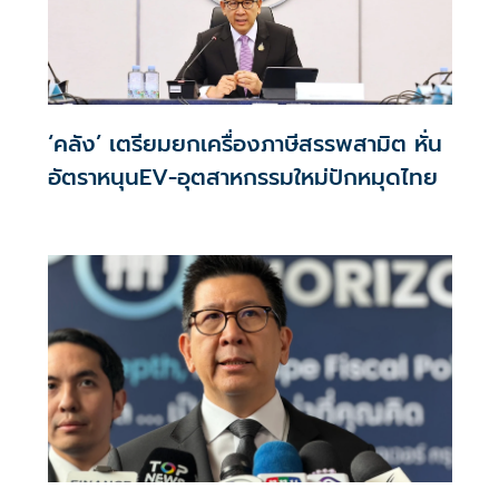
‘คลัง’ เตรียมยกเครื่องภาษีสรรพสามิต หั่น
อัตราหนุนEV-อุตสาหกรรมใหม่ปักหมุดไทย