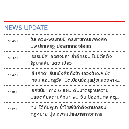
NEWS UPDATE
ในหลวง-พระราชินี พระราชทานเพลิงศพ
18:46 น.
นพ.ปราเสริฐ ปราสาททองโอสถ
'ธรรมนัส' ลงสงขลา ย้ำอีกรอบ ไม่มีดีลตั้ง
18:37 น.
รัฐบาลส้ม แดง เขียว
'สีหศักดิ์' ยื่นหนังสือถึงข้าหลวงใหญ่ฯ ซัด
17:47 น.
'ทอม แอนดรูว์ส' บิดเบือนข้อมูลมุ่งแสวงหาผล
ประโยชน์ทางการเมือง
'ยศชนัน' กาง 6 แผน ดันมาตรฐานความ
17:18 น.
ปลอดภัยสถานศึกษา 90 วัน ป้องกันก่อเหตุ
รุนแรง
ทบ. โต้กัมพูชา ย้ำไทยใช้กำลังตามกรอบ
17:12 น.
กฎหมาย มุ่งเฉพาะเป้าหมายทางทหาร