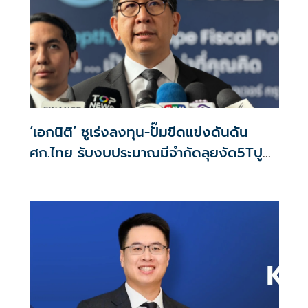
‘เอกนิติ’ ชูเร่งลงทุน-ปั๊มขีดแข่งดันดัน
ศก.ไทย รับงบประมาณมีจำกัดลุยงัด5Tปู
พรมโตยาว