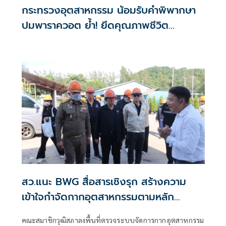
กระทรวงอุตสาหกรรม น้อมรับคำพิพากษา
ปมพาราควอต ย้ำ! ยึดคุณภาพชีวิต
ประชาชน-ชุมชนเป็นศูนย์กลาง
สว.แนะ BWG สื่อสารเชิงรุก สร้างความ
เข้าใจกำจัดกากอุตสาหกรรมตามหลัก
วิศวกรรม
คณะสมาชิกวุฒิสภาลงพื้นที่ตรวจระบบจัดการกากอุตสาหกรรม