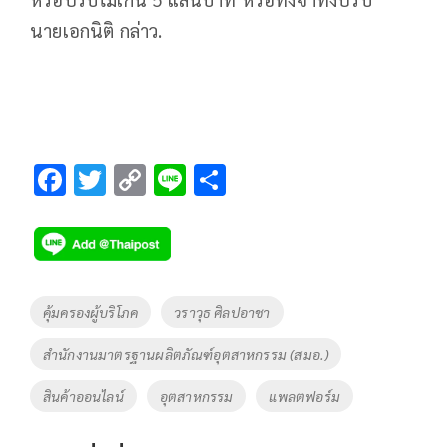
นายเอกนิติ กล่าว.
F
T
C
Li
S
ac
wi
o
n
h
e
tt
p
e
ar
b
er
y
e
o
Li
Tags
คุ้มครองผู้บริโภค
วราวุธ ศิลปอาชา
o
n
สำนักงานมาตรฐานผลิตภัณฑ์อุตสาหกรรม (สมอ.)
k
k
สินค้าออนไลน์
อุตสาหกรรม
แพลตฟอร์ม