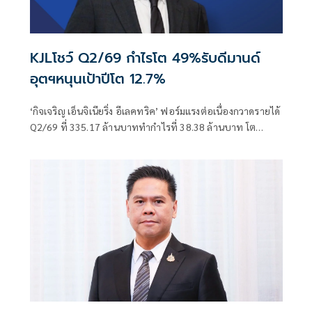
KJLโชว์ Q2/69 กำไรโต 49%รับดีมานด์
อุตฯหนุนเป้าปีโต 12.7%
‘กิจเจริญ เอ็นจิเนียริ่ง อีเลคทริค’ ฟอร์มแรงต่อเนื่องกวาดรายได้
Q2/69 ที่ 335.17 ล้านบาททำกำไรที่ 38.38 ล้านบาท โต
49.51% QoQ รับดีมานด์อุตสาหกรรมหนุนเป้าปีโต 12.7%