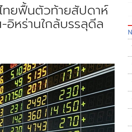
นไทยฟื้นตัวท้ายสัปดาห์
-อิหร่านใกล้บรรลุดีล
N