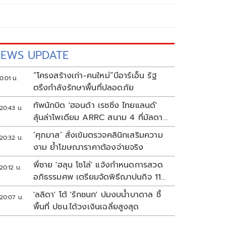
EWS UPDATE
“โครงสร้างเก่า-คนใหม่”บีอาร์เอ็น รัฐ
0:01 น.
ตรึงกำลังรักษาพื้นที่ปลอดภัย
ทัพนักบิด 'ฮอนด้า เรซซิ่ง ไทยแลนด์'
20:43 น.
ลุ้นล่าโพเดียม ARRC สนาม 4 ที่มัลดาลิ
กา
‘ศุภมาส’ สั่งเข้มตรวจคลินิกเสริมความ
20:32 น.
งาม ย้ำโฆษณาราคาต้องจ่ายจริง
พี่ชาย 'ฮลุน โซโล่' แจ้งกำหนดการสวด
20:12 น.
อภิธรรมศพ เตรียมจัดพิธีฌาปนกิจ 11
ส.ค.
'ลลิดา' โต้ 'รักชนก' ปมงบน้ำบาดาล ชี้
20:07 น.
พื้นที่ ปชน.ได้วงเงินเฉลี่ยสูงสุด