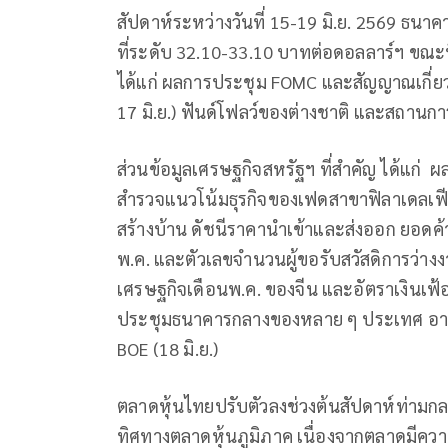
สัปดาห์ระหว่างวันที่ 15-19 มิ.ย. 2569 ธ
ที่ระดับ 32.10-33.10 บาทต่อดอลลาร์ฯ ขณะที
ได้แก่ ผลการประชุม FOMC และสัญญาณเกี่ยว
17 มิ.ย.) ฟันด์โฟลว์ของต่างชาติ และสถาน
ส่วนข้อมูลเศรษฐกิจสหรัฐฯ ที่สำคัญ ได้แ
สำรวจแนวโน้มธุรกิจของเฟดสาขาฟิลาเดลเฟีย
สร้างบ้าน ดัชนีราคานำเข้าและส่งออก ยอดค
พ.ค. และตัวเลขจำนวนผู้ขอรับสวัสดิการว่าง
เศรษฐกิจเดือนพ.ค. ของจีน และอัตราเงินเฟ้
ประชุมธนาคารกลางของหลาย ๆ ประเทศ อาทิ BO
BOE (18 มิ.ย.)
ตลาดหุ้นไทยปรับตัวลงช่วงต้นสัปดาห์ท่ามกล
ทิศทางตลาดหุ้นภูมิภาค เนื่องจากตลาดมีควา