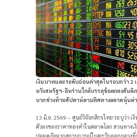
เงินบาทแตะระดับอ่อนค่าสุดในรอบกว่า 2 เ
หวังสหรัฐฯ-อิหร่านใกล้บรรลุข้อตกลงสันต
บวกช่วงท้ายสัปดาห์ตามทิศทางตลาดหุ้นต
13 มิ.ย. 2569 – ศูนย์วิจัยกสิกรไทย ระบุว่
ตัวลงของราคาทองคำในตลาดโลก สวนทางเงินด
ปลอดภัยจากสถานการณ์ในตะวันออกกลางที่ตึง