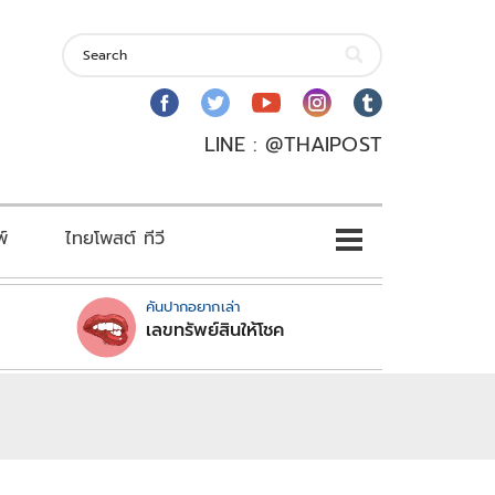
LINE : @THAIPOST
พ์
ไทยโพสต์ ทีวี
คันปากอยากเล่า
เลขทรัพย์สินให้โชค