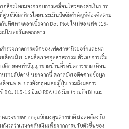
นาคารกสิกรไทยมองกรอบการเคลื่อนไหวของค่าเงินบาท
่ศูนย์วิจัยกสิกรไทยประเมินปัจจัยสำคัญที่ต้องติดตาม
กับทิศทางดอกเบี้ยจาก Dot Plot ใหม่ของเฟด (16-
การณ์ในตะวันออกกลาง
ก่ ผลสำรวจภาคการผลิตของเฟดสาขานิวยอร์กและผล
เดือนมิ.ย. ผลผลิตภาคอุตสาหกรรม ตัวเลขการเริ่ม
้าปลีก ยอดทำสัญญาขายบ้านที่รอปิดการขาย เดือน
งานรายสัปดาห์ นอกจากนี้ ตลาดยังรอติดตามข้อมูล
อเดือนพ.ค. ของอังกฤษและญี่ปุ่น รวมถึงผลการ
J (15-16 มิ.ย.) RBA (16 มิ.ย.) รวมถึง BI และ
างแรงขายจากกลุ่มนักลงทุนต่างชาติ สอดคล้องกับ
มกังวลว่าแรงกดดันเงินเฟ้อจากการปรับตัวขึ้นของ