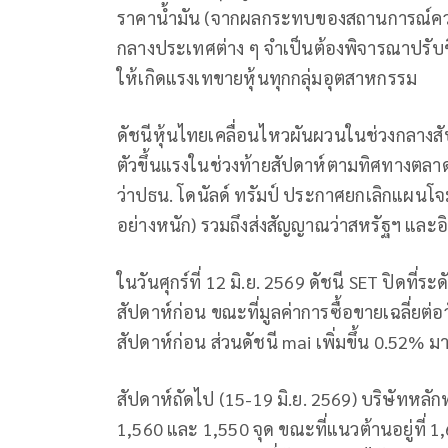
ราคาน้ำมัน (จากผลกระทบของสถานการณ์คว
กลางประเทศต่าง ๆ จำเป็นต้องพิจารณาปรับขึ้
ให้เกิดแรงเทขายหุ้นทุกกลุ่มอุตสาหกรรม
ดัชนีหุ้นไทยเคลื่อนไหวผันผวนในช่วงกลาง
ตัวขึ้นแรงในช่วงท้ายสัปดาห์ตามทิศทางตลาด
ว่าปธน. โดนัลด์ ทรัมป์ ประกาศยกเลิกแผนโจม
อย่างหนัก) รวมถึงส่งสัญญาณว่าสหรัฐฯ และอิ
ในวันศุกร์ที่ 12 มิ.ย. 2569 ดัชนี SET ปิดที่
สัปดาห์ก่อน ขณะที่มูลค่าการซื้อขายเฉลี่ยต่
สัปดาห์ก่อน ส่วนดัชนี mai เพิ่มขึ้น 0.52% มา
สัปดาห์ถัดไป (15-19 มิ.ย. 2569) บริษัทหลักท
1,560 และ 1,550 จุด ขณะที่แนวต้านอยู่ที่ 1