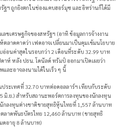
ัฐฯ ถูกยิงตกในช่องแคบฮอร์มุซ และอิหร่านก็ได้มี
ัวเลขเศรษฐกิจของสหรัฐฯ (อาทิ ข้อมูลการจ้างงาน
นให้ตลาดคาดว่า เฟดอาจเปลี่ยนมาเป็นคุมเข้มนโยบาย
บอ่อนค่าสุดในรอบกว่า 2 เดือนที่ระดับ 32.99 บาท
ดาห์ หลัง ปธน. โดนัลด์ ทรัมป์ ออกมาเปิดเผยว่า
พและอาจลงนามได้ในเร็ว ๆ นี้
ดในประเทศที่ 32.70 บาทต่อดอลลาร์ฯ เทียบกับระดับ
(5 มิ.ย.) สำหรับสถานะพอร์ตการลงทุนของนักลงทุน
 นักลงทุนต่างชาติขายสุทธิหุ้นไทยที่ 1,557 ล้านบาท
กตลาดพันธบัตรไทย 12,460 ล้านบาท (ขายสุทธิ
มดอายุ 8 ล้านบาท)