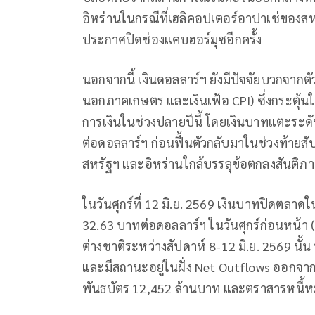
อิหร่านในกรณีที่เฮลิคอปเตอร์อาปาเช่ของสหร
ประกาศปิดช่องแคบฮอร์มุซอีกครั้ง
นอกจากนี้ เงินดอลลาร์ฯ ยังมีปัจจัยบวกจากต
นอกภาคเกษตร และเงินเฟ้อ CPI) ซึ่งกระตุ้
การเงินในช่วงปลายปีนี้ โดยเงินบาทแตะระดั
ต่อดอลลาร์ฯ ก่อนฟื้นตัวกลับมาในช่วงท้ายสัป
สหรัฐฯ และอิหร่านใกล้บรรลุข้อตกลงสันติภา
ในวันศุกร์ที่ 12 มิ.ย. 2569 เงินบาทปิดตลา
32.63 บาทต่อดอลลาร์ฯ ในวันศุกร์ก่อนหน้า 
ต่างชาติระหว่างสัปดาห์ 8-12 มิ.ย. 2569 นั้น
และมีสถานะอยู่ในฝั่ง Net Outflows ออกจา
พันธบัตร 12,452 ล้านบาท และตราสารหนี้ห