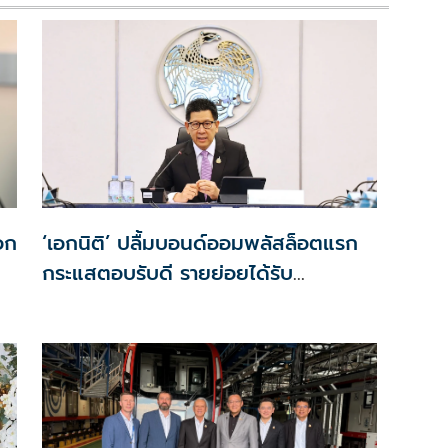
เอก
‘เอกนิติ’ ปลื้มบอนด์ออมพลัสล็อตแรก
กระแสตอบรับดี รายย่อยได้รับ
จัดสรร2.2หมื่นคน เปิดจองรอบใหม่
ก.ย.นี้