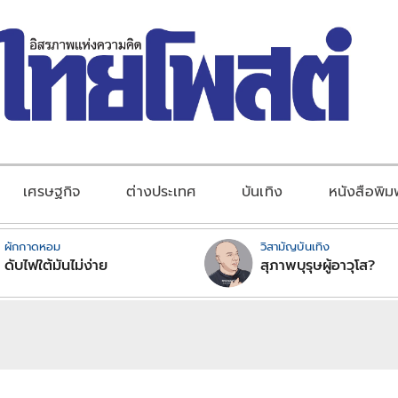
เศรษฐกิจ
ต่างประเทศ
บันเทิง
หนังสือพิม
ผักกาดหอม
วิสามัญบันเทิง
ดับไฟใต้มันไม่ง่าย
สุภาพบุรุษผู้อาวุโส?