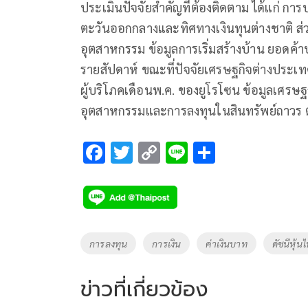
ประเมินปัจจัยสำคัญที่ต้องติดตาม ได้แก่ กา
ตะวันออกกลางและทิศทางเงินทุนต่างชาติ ส่ว
อุตสาหกรรม ข้อมูลการเริ่มสร้างบ้าน ยอดค้า
รายสัปดาห์ ขณะที่ปัจจัยเศรษฐกิจต่างประเ
ผู้บริโภคเดือนพ.ค. ของยูโรโซน ข้อมูลเศรษ
อุตสาหกรรมและการลงทุนในสินทรัพย์ถาวร
F
T
C
Li
S
ac
wi
o
n
h
e
tt
p
e
ar
b
er
y
e
o
Li
Tags
การลงทุน
การเงิน
ค่าเงินบาท
ดัชนีหุ้น
o
n
k
k
ข่าวที่เกี่ยวข้อง