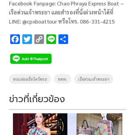
Facebook Fanpage: Chao Phraya Express Boat –
เรือด่วนเจ้าพระยา และสำรองที่นั่งล่วงหน้าได้ที่
LINE: @cpxboattour หรือโทร. 086-331-4215
F
T
C
Li
S
ac
wi
o
n
h
e
tt
p
e
ar
b
er
y
e
o
Li
Tags
ชวนล่องเรือไหว้พระ
ททท.
เรือด่วนเจ้าพระยา
o
n
k
k
ข่าวที่เกี่ยวข้อง