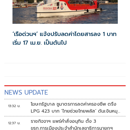
‘เรือด่วนฯ’ แจ้งปรับลดค่าโดยสารลง 1 บาท
เริ่ม 17 เม.ย. เป็นต้นไป
NEWS UPDATE
โฆษกรัฐบาล ชูมาตรการลดค่าครองชีพ ตรึง
13:32 น.
LPG 423 บาท ‘ไทยช่วยไทยพลัส’ ดันเงินหมุน
แสนล้าน
ราชกิจจาฯ แพร่คำสั่งอนุทิน ตั้ง 3
12:37 น.
ขรก.การเมืองประจำสำนักเลขาธิการนายกฯ