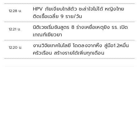
HPV ภัยเงียบใกล้ตัว ชะล่าใจไม่ได้ หญิงไทย
12:28 น.
ติดเชื้อเฉลี่ย 9 ราย/วัน
นิติเวชเริ่มชันสูตร 8 ร่างเหยื่อเหตุยิง รร. เปิด
12:21 น.
เกณฑ์เยียวยา
งานวิจัยเทคโนโลยี โดดลงจากหิ้ง สู่มือ1.2หมื่น
12:20 น.
ครัวเรือน สร้างรายได้เพิ่มทุกเดือน