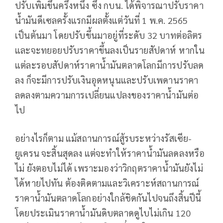
ปรับเพิ่มขึ้นครึ่งหนึ่ง ซึ่ง กบน. ได้พิจารณาปรับราคา
น้ำมันดีเซลครั้งแรกมีผลตั้งแต่วันที่ 1 พ.ค. 2565
เป็นต้นมา โดยปรับขึ้นมาอยู่ที่ระดับ 32 บาทต่อลิตร
และจะทยอยปรับราคาขึ้นลงเป็นรายสัปดาห์ หากใน
แต่ละรอบสัปดาห์ราคาน้ำมันตลาดโลกมีการปรับลด
ลง ก็จะมีการปรับเงินอุดหนุนและปรับเพดานราคา
ลดลงตามความการเปลี่ยนแปลงของราคาน้ำมันต่อ
ไป
อย่างไรก็ตาม แม้สถานการณ์สู้รบระหว่างรัสเซีย-
ยูเครน จะสิ้นสุดลง แต่จะทำให้ราคาน้ำมันลดลงหรือ
ไม่ ยังตอบไม่ได้ เพราะมองว่าวิกฤตราคาน้ำมันยังไม่
ได้หายไปทัน ต้องติดตามและวิเคราะห์สถานการณ์
ราคาน้ำมันตลาดโลกอย่างใกล้ชิดกันไปจนถึงสิ้นปีนี้
โดยประเมินราคาน้ำมันดิบตลาดดูไบไม่เกิน 120