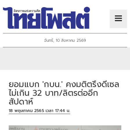
จันทร์, 10 สิงหาคม 2569
ยอมแบก 'กบน.' คงมติตรึงดีเซล
ไม่เกิน 32 บาท/ลิตรต่ออีก
สัปดาห์
18 พฤษภาคม 2565 เวลา 17:44 น.