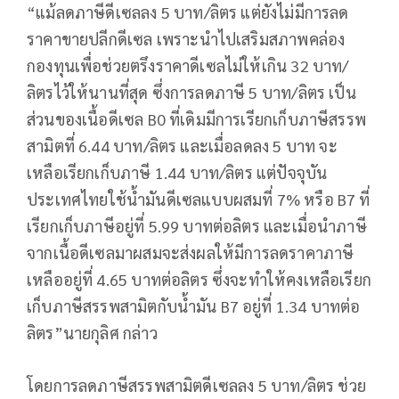
“แม้ลดภาษีดีเซลลง 5 บาท/ลิตร แต่ยังไม่มีการลด
ราคาขายปลีกดีเซล เพราะนำไปเสริมสภาพคล่อง
กองทุนเพื่อช่วยตรึงราคาดีเซลไม่ให้เกิน 32​ บาท/
ลิตรไว้ให้นานที่สุด ซึ่งการลดภาษี 5 บาท/ลิตร เป็น
ส่วนของเนื้อดีเซล B0 ที่เดิมมีการเรียกเก็บภาษีสรรพ
สามิตที่ 6.44 บาท/ลิตร และเมื่อลดลง 5 บาท จะ
เหลือเรียกเก็บภาษี 1.44 บาท/ลิตร แต่ปัจจุบัน
ประเทศไทยใช้น้ำมันดีเซลแบบผสมที่ 7% หรือ B7 ที่
เรียกเก็บภาษีอยู่ที่ 5.99 บาทต่อลิตร และเมื่อนำภาษี
จากเนื้อดีเซลมาผสมจะส่งผลให้มีการลดราคาภาษี
เหลืออยู่ที่ 4.65 บาทต่อลิตร ซึ่งจะทำให้คงเหลือเรียก
เก็บภาษีสรรพสามิตกับน้ำมัน B7 อยู่ที่ 1.34 บาทต่อ
ลิตร”นายกุลิศ กล่าว
โดยการลดภาษีสรรพสามิตดีเซลลง 5 บาท/ลิตร ช่วย