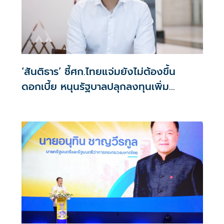
‘สันติธาร’ ชี้ศก.ไทยแจ่มยังไม่ต้องขึ้น
ดอกเบี้ย หนุนรัฐบาลปลุกลงทุนเพิ่ม
เป็น30% ปูพรมโตยาว