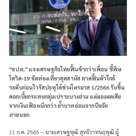
“ธปท.” แจงเศรษฐกิจไทยฟื้นช้ากว่าเพื่อน ชี้พิษ
โควิด-19 ซัดท่องเที่ยวสุดสาหัส คาดฟื้นตัวใกล้
ระดับก่อนไวรัสปะทุได้ช่วงไตรมาส 1/2566 รับขึ้น
ดอกเบี้ยกระทบกลุ่มเปราะบางอ่วม แต่มองผลเสีย
จากเงินเฟ้อหนักกว่า ย้ำบาทอ่อนจากปัจจัย
ภายนอก
11 ก.ค. 2565 – นายเศรษฐพุฒิ สุทธิวาทนฤพุฒิ ผู้