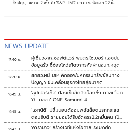
รับสัญญาณบวก 2 เด้ง ทั้ง 'S&P - IMD' ถก กรอ. นัดแรก 22 มิ.ย.
ชูจุดแข็งแก้จุดอ่อน ลุยรื้อโครงสร้าง 4 ด้าน จ่อเปิดตัว 'Thailand
Fast Pass'
NEWS UPDATE
ผู้เชี่ยวชาญซอฟต์แวร์ พบตร.ไซเบอร์ แจงปม
17:40 น.
ข้อมูลรั่ว ชี้ช่องโหว่เกิดจากรหัสผ่านจนท.หลุด
ไม่ใช่ถูกแฮกระบบ
สกสว.ผนึ DIP คิกออฟมหกรรมทรัพย์สินทาง
17:20 น.
ปัญญา ขับเคลื่อนธุรกิจไทยสู่อนาคต
'ซุปเปอร์เล็ก' ป้องเข็มขัดคิกบ็อกซิ่ง ดวลเดือด
16:45 น.
'ดิ เบลลา' ONE Samurai 4
‘เอกนิติ’ ปลื้มบอนด์ออมพลัสล็อตแรกกระแส
16:45 น.
ตอบรับดี รายย่อยได้รับจัดสรร2.2หมื่นคน เปิด
จองรอบใหม่ก.ย.นี้
'คาราบาว' สร้างเวทีแห่งโอกาส ระเบิกศึก
16:43 น.