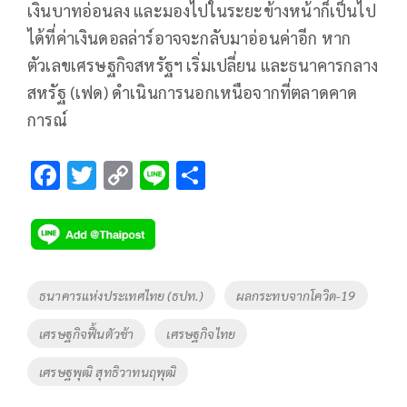
เงินบาทอ่อนลง และมองไปในระยะข้างหน้าก็เป็นไป
ได้ที่ค่าเงินดอลล่าร์อาจจะกลับมาอ่อนค่าอีก หาก
ตัวเลขเศรษฐกิจสหรัฐฯ เริ่มเปลี่ยน และธนาคารกลาง
สหรัฐ (เฟด) ดำเนินการนอกเหนือจากที่ตลาดคาด
การณ์
F
T
C
Li
S
ac
wi
o
n
h
e
tt
p
e
ar
b
er
y
e
o
Li
Tags
ธนาคารแห่งประเทศไทย (ธปท.)
ผลกระทบจากโควิด-19
o
n
เศรษฐกิจฟื้นตัวช้า
เศรษฐกิจไทย
k
k
เศรษฐพุฒิ สุทธิวาทนฤพุฒิ