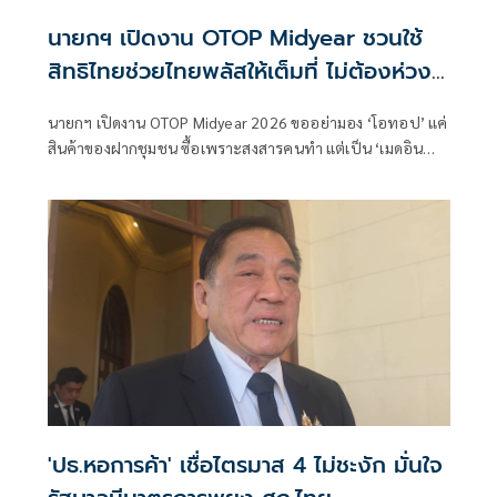
นายกฯ เปิดงาน OTOP Midyear ชวนใช้
สิทธิไทยช่วยไทยพลัสให้เต็มที่ ไม่ต้องห่วง
เศรษฐกิจไทยกำลังดีขึ้น
นายกฯ เปิดงาน OTOP Midyear 2026 ขออย่ามอง ‘โอทอป’ แค่
สินค้าของฝากชุมชน ซื้อเพราะสงสารคนทำ แต่เป็น ‘เมดอิน
ไทยแลนด์’ มีคุณค่า-ความภาคภูมิใจของคนไทยในสายตาชาว
โลก อย่ากังวลเศรษฐกิจไทย-สถานะเวทีโลกดีขึ้น ก่อนเดินงานโอ
ท็อปวันที่ 3 ซื้อเสื้อโปโลสีดำ สมทบทุนมูลนิธิอาสาเพื่อน
พึ่ง(ภาฯ)
'ปธ.หอการค้า' เชื่อไตรมาส 4 ไม่ชะงัก มั่นใจ