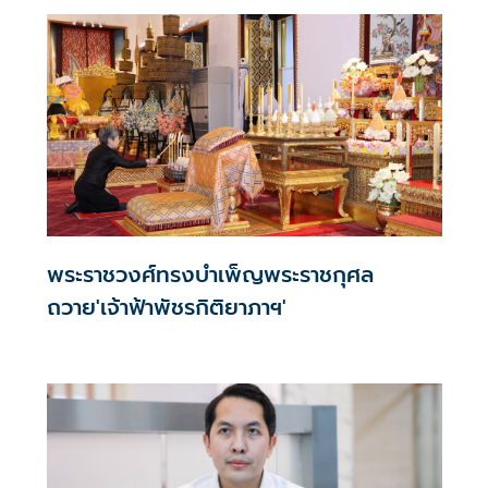
พระราชวงศ์ทรงบำเพ็ญพระราชกุศล
ถวาย'เจ้าฟ้าพัชรกิติยาภาฯ'