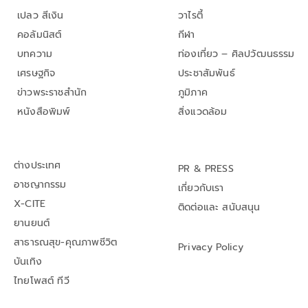
เปลว สีเงิน
วาไรตี้
คอลัมนิสต์
กีฬา
บทความ
ท่องเที่ยว – ศิลปวัฒนธรรม
เศรษฐกิจ
ประชาสัมพันธ์
ข่าวพระราชสำนัก
ภูมิภาค
หนังสือพิมพ์
สิ่งแวดล้อม
ต่างประเทศ
PR & PRESS
อาชญากรรม
เกี่ยวกับเรา
X-CITE
ติดต่อและ สนับสนุน
ยานยนต์
สาธารณสุข-คุณภาพชีวิต
Privacy Policy
บันเทิง
ไทยโพสต์ ทีวี