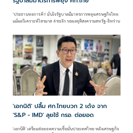
รัฐบาลมีมาตรการพยุง ศก.ไทย
'ประธานหอการค้า' มั่นใจรัฐบาลมีมาตรการพยุงเศรษฐกิจไทย
แม้ผลวิเคราะห์ไตรมาส 4 ชะงัก รอผลยุติสงครามสหรัฐ-อิหร่าน
'เอกนิติ' ปลื้ม ศก.ไทยบวก 2 เด้ง จาก
'S&P - IMD' ลุยใช้ กรอ. ต่อยอด
'เอกนิติ' เตรียมต่อยอดความเชื่อมั่นประเทศไทย หลังเศรษฐกิจ