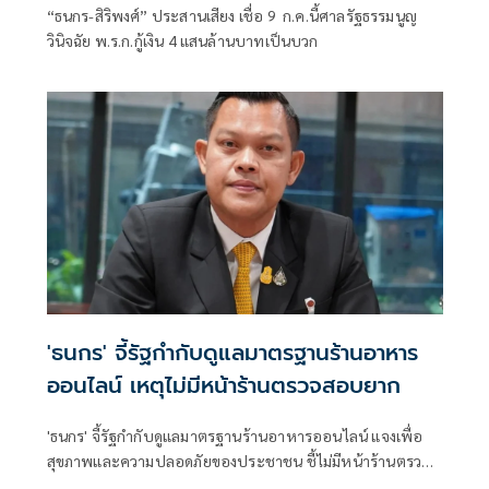
“ธนกร-สิริพงศ์” ประสานเสียง เชื่อ 9 ก.ค.นี้ศาลรัฐธรรมนูญ
วินิจฉัย พ.ร.ก.กู้เงิน 4 แสนล้านบาทเป็นบวก
'ธนกร' จี้รัฐกำกับดูแลมาตรฐานร้านอาหาร
ออนไลน์ เหตุไม่มีหน้าร้านตรวจสอบยาก
'ธนกร' จี้รัฐกำกับดูแลมาตรฐานร้านอาหารออนไลน์ แจงเพื่อ
สุขภาพและความปลอดภัยของประชาชน ชี้ไม่มีหน้าร้านตรวจ
สอบมาตรฐานยาก ลั่นต้องตรวจสอบได้ก่อนตัดสินใจสั่งอาหาร