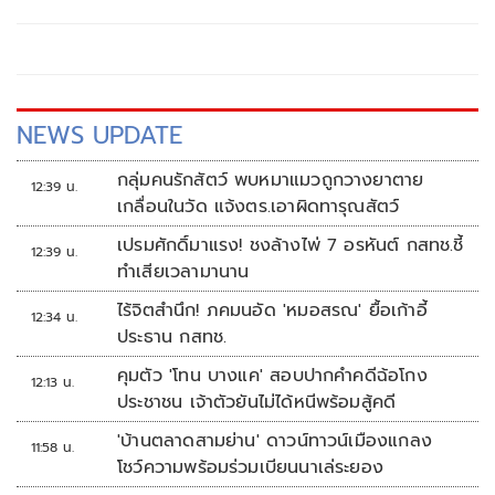
NEWS UPDATE
กลุ่มคนรักสัตว์ พบหมาแมวถูกวางยาตาย
12:39 น.
เกลื่อนในวัด แจ้งตร.เอาผิดทารุณสัตว์
เปรมศักดิ์มาแรง! ชงล้างไพ่ 7 อรหันต์ กสทช.ชี้
12:39 น.
ทำเสียเวลามานาน
ไร้จิตสำนึก! ภคมนอัด 'หมอสรณ' ยื้อเก้าอี้
12:34 น.
ประธาน กสทช.
คุมตัว 'โทน บางแค' สอบปากคำคดีฉ้อโกง
12:13 น.
ประชาชน เจ้าตัวยันไม่ได้หนีพร้อมสู้คดี
'บ้านตลาดสามย่าน' ดาวน์ทาวน์เมืองแกลง
11:58 น.
โชว์ความพร้อมร่วมเบียนนาเล่ระยอง