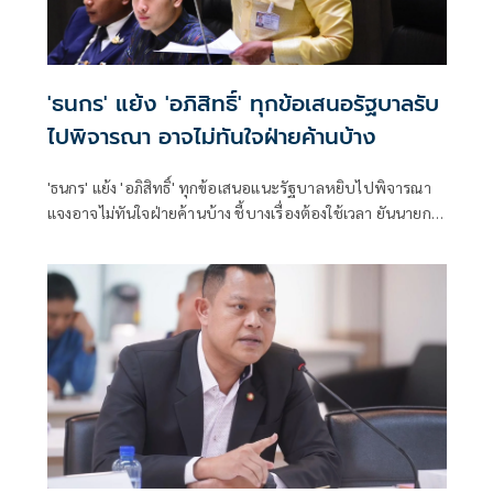
'ธนกร' แย้ง 'อภิสิทธิ์' ทุกข้อเสนอรัฐบาลรับ
ไปพิจารณา อาจไม่ทันใจฝ่ายค้านบ้าง
'ธนกร' แย้ง 'อภิสิทธิ์' ทุกข้อเสนอแนะรัฐบาลหยิบไปพิจารณา
แจงอาจไม่ทันใจฝ่ายค้านบ้าง ชี้บางเรื่องต้องใช้เวลา ยันนายกฯ
ไม่เคยนิ่งนอนใจ สั่งการใกล้ชิดห้ามทอดทิ้งประชาชน