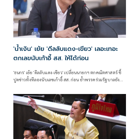
'น้ำเงิน' เย้ย 'ดีลลับแดง-เขียว' เลอะเทอะ
ตกเลขนับเก้าอี้ สส. ให้ได้ก่อน
'ธนกร' เย้ย 'ดีลลับแดง-เขียว' เปลี่ยนนายกฯ ตกคณิตศาสตร์ ชี้
ปูดข่าวทั้งทีลองนับเลขเก้าอี้ สส. ก่อน ย้ำพรรคร่วมรัฐบาลยัง
แน่นปึ้ก