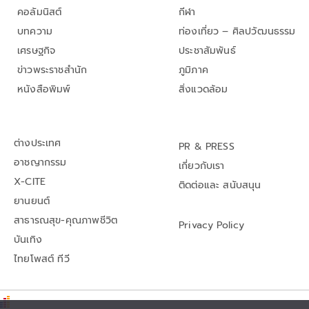
คอลัมนิสต์
กีฬา
บทความ
ท่องเที่ยว – ศิลปวัฒนธรรม
เศรษฐกิจ
ประชาสัมพันธ์
ข่าวพระราชสำนัก
ภูมิภาค
หนังสือพิมพ์
สิ่งแวดล้อม
ต่างประเทศ
PR & PRESS
อาชญากรรม
เกี่ยวกับเรา
X-CITE
ติดต่อและ สนับสนุน
ยานยนต์
สาธารณสุข-คุณภาพชีวิต
Privacy Policy
บันเทิง
ไทยโพสต์ ทีวี