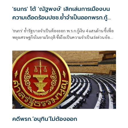
'ธนกร' โต้ 'ณัฐพงษ์' เลิกเล่นการเมืองบน
ความเดือดร้อนปชช.ย้ำจำเป็นออกพรก.กู้
เงิน 4 แสนล้าน
'ธนกร' ย้ำรัฐบาลจำเป็นต้องออก พ.ร.ก.กู้เงิน 4 แสนล้าน ชี้เพื่อ
พยุงเศรษฐกิจในยามวิกฤติ ซึ่งถือเป็นความจำเป็นเร่งด่วน ย้อน
“ณัฐพงษ์” เลิกเล่นเกมการเมืองบนความเดือดร้อนของ
ประชาชนสักครั้ง ไม่ถือว่าเสียศักดิ์ศรี
คดีพรก.‘อนุทิน’ไม่ต้องออก