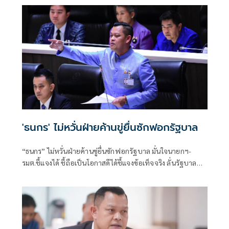
'ธนกร' ไม่หวั่นฝ่ายค้านขู่ยื่นซักฟอกรัฐบาล
“ธนกร” ไม่หวั่นฝ่ายค้านขู่ยื่นซักฟอกรัฐบาล มั่นใจนายกฯ-
รมต.ชี้แจงได้ ชี้ถือเป็นโอกาสดีได้ชี้แจงข้อเท็จจริง ลั่นรัฐบาล
พร้อมให้ตรวจสอบทุกเรื่อง เหน็บอภิปรายด้วยข้อเท็จจริง ไม่ใช่
มีแต่น้ำ ไม่มีเนื้อ