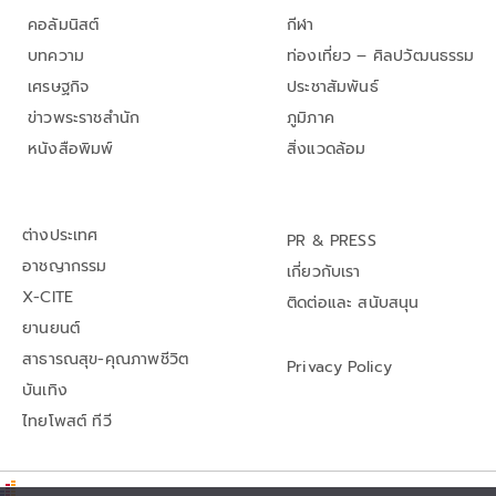
คอลัมนิสต์
กีฬา
บทความ
ท่องเที่ยว – ศิลปวัฒนธรรม
เศรษฐกิจ
ประชาสัมพันธ์
ข่าวพระราชสำนัก
ภูมิภาค
หนังสือพิมพ์
สิ่งแวดล้อม
ต่างประเทศ
PR & PRESS
อาชญากรรม
เกี่ยวกับเรา
X-CITE
ติดต่อและ สนับสนุน
ยานยนต์
สาธารณสุข-คุณภาพชีวิต
Privacy Policy
บันเทิง
ไทยโพสต์ ทีวี