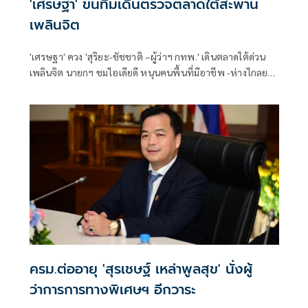
'เศรษฐา' ขนทีมเดินตรวจตลาดใต้สะพาน
เพลินจิต
'เศรษฐา' ควง 'สุริยะ-ชัชชาติ –ผู้ว่าฯ กทพ.' เดินตลาดใต้ด่วน
เพลินจิต นายกฯ ชมไอเดียดี หนุนคนพื้นที่มีอาชีพ -ห่างไกลยา
เสพติด แนะทำสวนสาธารณะ-ลานกีฬาเพิ่ม 'พ่อค้าแม่ค้า' ขอ
ลดราคาแผง
ครม.ต่ออายุ 'สุรเชษฐ์ เหล่าพูลสุข' นั่งผู้
ว่าการการทางพิเศษฯ อีกวาระ