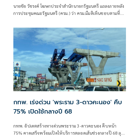
นายชัย วัชรงค์ โฆษกประจำสำนักนายกรัฐมนตรี แถลงภายหลัง
การประชุมคณะรัฐมนตรี (ครม.) ว่า ครม.มีมติเห็นชอบตามที่
กระทรวงคมนาคมเสนอการแต่งตั้ง นายสุรเชษฐ์ เหล่าพูลสุข
เป็นผู้ว่าการการทาง
กทพ. เร่งด่วน 'พระราม 3-ดาวคะนอง' คืบ
75% เปิดใช้กลางปี 68
กทพ. อัปเดตสร้างทางด่วนพระราม 3-ดาวคะนอง คืบหน้า
75% คาดเสร็จพร้อมเปิดให้บริการตลอดเส้นช่วงกลางปี 68 ลุย