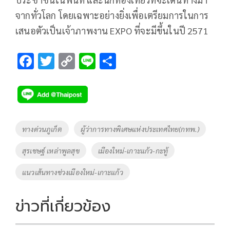
จากทั่วโลก โดยเฉพาะอย่างยิ่งเพื่อเตรียมการในการ
เสนอตัวเป็นเจ้าภาพงาน EXPO ที่จะมีขึ้นในปี 2571
F
T
C
Li
S
ac
wi
o
n
h
e
tt
p
e
ar
b
er
y
e
o
Li
Tags
ทางด่วนภูเก็ต
ผู้ว่าการทางพิเศษแห่งประเทศไทย(กทพ.)
o
n
สุรเชษฐ์ เหล่าพูลสุข
เมืองใหม่-เกาะแก้ว-กะทู้
k
k
แนวเส้นทางช่วงเมืองใหม่-เกาะแก้ว
ข่าวที่เกี่ยวข้อง