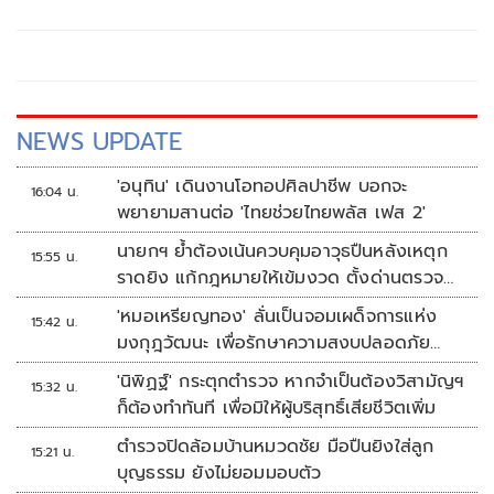
สำรวจความแข็งแรงสะพานพระราม 9 ก่อนประเมินซ่อมบำรุง
หลังเปิดใช้งานกว่า 35 ปี คาดใช้งบประมาณ 1 พันล้าน จ่อเปิด
ประมูลด่วนจตุโชติ – ลำลูกกา 1.8 หมื่นล้านบาท เม.ย.นี้
NEWS UPDATE
'อนุทิน' เดินงานโอทอปศิลปาชีพ บอกจะ
16:04 น.
พยายามสานต่อ 'ไทยช่วยไทยพลัส เฟส 2'
นายกฯ ย้ำต้องเน้นควบคุมอาวุธปืนหลังเหตุก
15:55 น.
ราดยิง แก้กฎหมายให้เข้มงวด ตั้งด่านตรวจ
เพิ่ม
'หมอเหรียญทอง' ลั่นเป็นจอมเผด็จการแห่ง
15:42 น.
มงกุฎวัฒนะ เพื่อรักษาความสงบปลอดภัย
ภายในรพ.
'นิพิฏฐ์' กระตุกตำรวจ หากจำเป็นต้องวิสามัญฯ
15:32 น.
ก็ต้องทำทันที เพื่อมิให้ผู้บริสุทธิ์เสียชีวิตเพิ่ม
ตำรวจปิดล้อมบ้านหมวดชัย มือปืนยิงใส่ลูก
15:21 น.
บุญธรรม ยังไม่ยอมมอบตัว