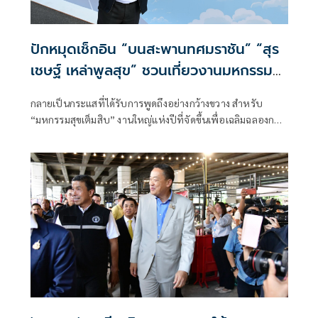
ปักหมุดเช็กอิน “บนสะพานทศมราชัน” “สุร
เชษฐ์ เหล่าพูลสุข” ชวนเที่ยวงานมหกรรม
สุขเต็มสิบ
กลายเป็นกระแสที่ได้รับการพูดถึงอย่างกว้างขวาง สำหรับ
“มหกรรมสุขเต็มสิบ” งานใหญ่แห่งปีที่จัดขึ้นเพื่อเฉลิมฉลองการ
เปิดสะพานทศมราชัน โดย การทางพิเศษแห่งประเทศไทย
(กทพ.)