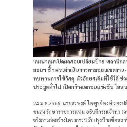
‘คมนาคม’เปิดผลสอบเปลี่ยนป้าย ‘สถานีกล
สอบฯ ชี้ รฟท.ดำเนินการตามขอบเขตงาน-รา
ทบทวนการใช้วัสดุ-ตัวอักษรเดิมที่ใช้ได้ ช
ประมูลทั่วไป เปิดกว้างเอกชนแข่งขัน โย
24 ม.ค.2566-นายสรพงศ์ ไพฑูรย์พงษ์ รองป
ขนส่ง รักษาราชการแทน อธิบดีกรมเจ้าท่า
จริงการก่อสร้างโครงการปรับปรุงป้ายชื่อสถ