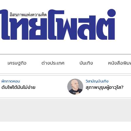
เศรษฐกิจ
ต่างประเทศ
บันเทิง
หนังสือพิม
ผักกาดหอม
วิสามัญบันเทิง
ดับไฟใต้มันไม่ง่าย
สุภาพบุรุษผู้อาวุโส?