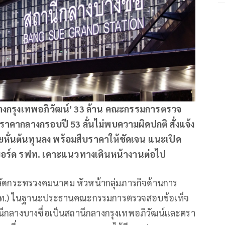
างกรุงเทพอภิวัฒน์’ 33 ล้าน คณะกรรมการตรวจ
คากลางกรอบปี 53 ลั่นไม่พบความผิดปกติ สั่งแจ้ง
่วยหั่นต้นทุนลง พร้อมสืบราคาให้ชัดเจน แนะเปิด
นบอร์ด รฟท. เคาะแนวทางเดินหน้างานต่อไป
ลัดกระทรวงคมนาคม หัวหน้ากลุ่มภารกิจด้านการ
 (จท.) ในฐานะประธานคณะกรรมการตรวจสอบข้อเท็จ
านีกลางบางซื่อเป็นสถานีกลางกรุงเทพอภิวัฒน์และตรา