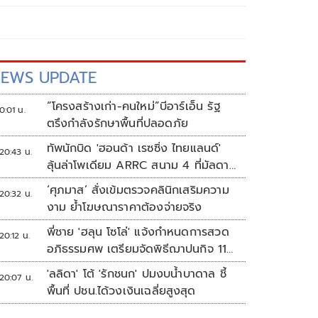
EWS UPDATE
“โครงสร้างเก่า-คนใหม่”บีอาร์เอ็น รัฐ
0:01 น.
ตรึงกำลังรักษาพื้นที่ปลอดภัย
ทัพนักบิด 'ฮอนด้า เรซซิ่ง ไทยแลนด์'
20:43 น.
ลุ้นล่าโพเดียม ARRC สนาม 4 ที่มัลดาลิ
กา
‘ศุภมาส’ สั่งเข้มตรวจคลินิกเสริมความ
20:32 น.
งาม ย้ำโฆษณาราคาต้องจ่ายจริง
พี่ชาย 'ฮลุน โซโล่' แจ้งกำหนดการสวด
20:12 น.
อภิธรรมศพ เตรียมจัดพิธีฌาปนกิจ 11
ส.ค.
'ลลิดา' โต้ 'รักชนก' ปมงบน้ำบาดาล ชี้
20:07 น.
พื้นที่ ปชน.ได้วงเงินเฉลี่ยสูงสุด