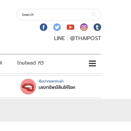
LINE : @THAIPOST
พ์
ไทยโพสต์ ทีวี
คันปากอยากเล่า
เลขทรัพย์สินให้โชค