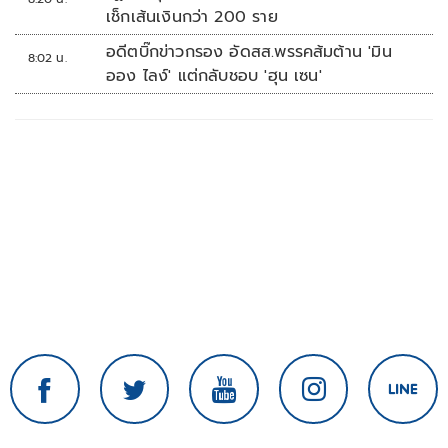
เช็กเส้นเงินกว่า 200 ราย
อดีตบิ๊กข่าวกรอง อัดสส.พรรคส้มต้าน 'มิน
8:02 น.
ออง ไลง์' แต่กลับชอบ 'ฮุน เซน'