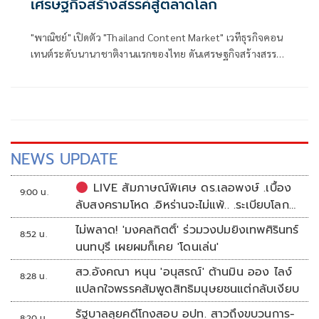
เศรษฐกิจสร้างสรรค์สู่ตลาดโลก
"พาณิชย์" เปิดตัว "Thailand Content Market" เวทีธุรกิจคอน
เทนต์ระดับนานาชาติงานแรกของไทย ดันเศรษฐกิจสร้างสรรค์
ไทยสู่ตลาดโลก ตั้งเป้า 2,000 ล้านบาท
NEWS UPDATE
LIVE สัมภาษณ์พิเศษ ดร.เลอพงษ์ .เบื้อง
9:00 น.
ลับสงครามโหด .อิหร่านจะไม่แพ้.. .ระเบียบโลก
ใหม่ในตะวันออกกลาง…. | อิสรภาพแห่งความ
ไม่พลาด! 'มงคลกิตติ์' ร่วมวงปมยิงเทพศิรินทร์
8:52 น.
คิด กับ..สำราญ รอดเพชร
นนทบุรี เผยผมก็เคย 'โดนเล่น'
สว.อังคณา หนุน 'อนุสรณ์' ต้านมิน ออง ไลง์
8:28 น.
แปลกใจพรรคส้มพูดสิทธิมนุษยชนแต่กลับเงียบ
รัฐบาลลุยคดีโกงสอบ อปท. สาวถึงขบวนการ-
8:20 น.