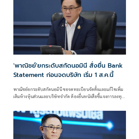
'พาณิชย์'ยกระดับสกัดนอมินี สั่งยื่น Bank
Statement ก่อนจดบริษัท เริ่ม 1 ส.ค.นี้
พาณิชย์ยกระดับสกัดนอมินี ขอจดทะเบียนจัดตั้งและแก้ไขเพิ่ม
เติมห้างหุ้นส่วนและบริษัทจำกัด ต้องยื่นหนังสือชี้แจงการลงทุน
Bank Statement มีผลบังคับใช้ตั้งแต่ 1 ส.ค.69 เป็นต้นไป