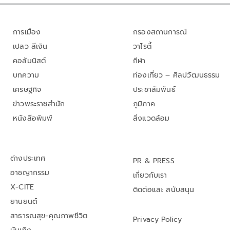
การเมือง
กรองสถานการณ์
เปลว สีเงิน
วาไรตี้
คอลัมนิสต์
กีฬา
บทความ
ท่องเที่ยว – ศิลปวัฒนธรรม
เศรษฐกิจ
ประชาสัมพันธ์
ข่าวพระราชสำนัก
ภูมิภาค
หนังสือพิมพ์
สิ่งแวดล้อม
ต่างประเทศ
PR & PRESS
อาชญากรรม
เกี่ยวกับเรา
X-CITE
ติดต่อและ สนับสนุน
ยานยนต์
สาธารณสุข-คุณภาพชีวิต
Privacy Policy