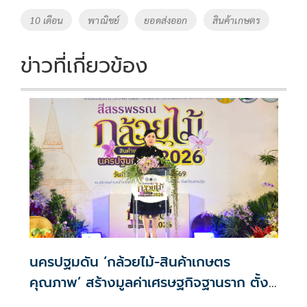
o
Li
Tags
10 เดือน
พาณิชย์
ยอดส่งออก
สินค้าเกษตร
o
n
k
k
ข่าวที่เกี่ยวข้อง
นครปฐมดัน ‘กล้วยไม้-สินค้าเกษตร
คุณภาพ’ สร้างมูลค่าเศรษฐกิจฐานราก ตั้ง
เป้าเงินสะพัด 10 ล้านบาท