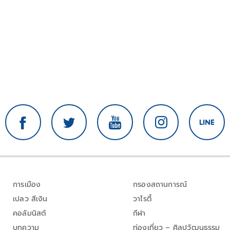
การเมือง
กรองสถานการณ์
เปลว สีเงิน
วาไรตี้
คอลัมนิสต์
กีฬา
บทความ
ท่องเที่ยว – ศิลปวัฒนธรรม