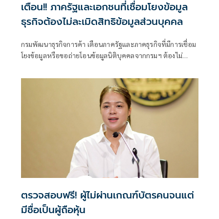
เตือน!! ภาครัฐและเอกชนที่เชื่อมโยงข้อมูล
ธุรกิจต้องไม่ละเมิดสิทธิข้อมูลส่วนบุคคล
กรมพัฒนาธุรกิจการค้า เตือนภาครัฐและภาคธุรกิจที่มีการเชื่อม
โยงข้อมูลหรือขอถ่ายโอนข้อมูลนิติบุคคลจากกรมฯ ต้องไม่
ละเมิดสิทธิข้อมูลส่วนบุคคล หลังพบว่ามีการนำข้อมูลเผยแพร่
โดยไม่ได้รับอนุญาต เป็นการละเมิดสิทธิตามกฎหมาย PDPA ย้ำ
หากไม่ปฏิบัติตามหรือฝ่าฝืนจะมีความรับผิดทั้งซึ่งมีความผิดทั้ง
ทางแพ่ง ทางอาญา และทางปกครอง
ตรวจสอบฟรี! ผู้ไม่ผ่านเกณฑ์บัตรคนจนแต่
มีชื่อเป็นผู้ถือหุ้น