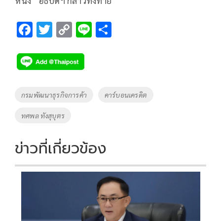
หนึ่ง” อธิบดีฯ กล่าวทิ้งท้าย
F
T
C
Li
S
ac
wi
o
n
h
e
tt
p
e
ar
b
er
y
e
o
Li
Tags
กรมพัฒนาธุรกิจการค้า
คาร์บอนเครดิต
o
n
ทศพล ทังสุบุตร
k
k
ข่าวที่เกี่ยวข้อง