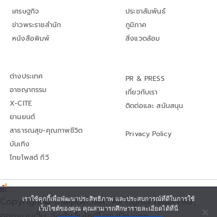
เศรษฐกิจ
ประชาสัมพันธ์
ข่าวพระราชสำนัก
ภูมิภาค
หนังสือพิมพ์
สิ่งแวดล้อม
ต่างประเทศ
PR & PRESS
อาชญากรรม
เกี่ยวกับเรา
X-CITE
ติดต่อและ สนับสนุน
ยานยนต์
สาธารณสุข-คุณภาพชีวิต
Privacy Policy
บันเทิง
ไทยโพสต์ ทีวี
Copyright© thaipost.net, All rights reserved.,
เราใช้คุกกี้เพื่อพัฒนาประสิทธิภาพ และประสบการณ์ที่ดีในการใช้
เว็บไซต์ของคุณ คุณสามารถศึกษารายละเอียดได้ที่นี่
ออกแบบเว็บ จัดทำเว็บไซต์โดย iDesign