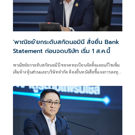
'พาณิชย์'ยกระดับสกัดนอมินี สั่งยื่น Bank
Statement ก่อนจดบริษัท เริ่ม 1 ส.ค.นี้
พาณิชย์ยกระดับสกัดนอมินี ขอจดทะเบียนจัดตั้งและแก้ไขเพิ่ม
เติมห้างหุ้นส่วนและบริษัทจำกัด ต้องยื่นหนังสือชี้แจงการลงทุน
Bank Statement มีผลบังคับใช้ตั้งแต่ 1 ส.ค.69 เป็นต้นไป