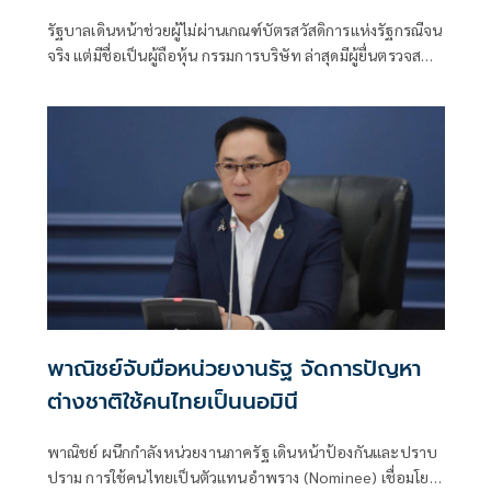
รัฐบาลเดินหน้าช่วยผู้ไม่ผ่านเกณฑ์บัตรสวัสดิการแห่งรัฐกรณีจน
จริง แต่มีชื่อเป็นผู้ถือหุ้น กรรมการบริษัท ล่าสุดมีผู้ยื่นตรวจสอบ
แล้วกว่า 700 ราย ย้ำตรวจสอบฟรี ณ สำนักงานพาณิชย์จังหวัด
ทั่วประเทศ
พาณิชย์จับมือหน่วยงานรัฐ จัดการปัญหา
ต่างชาติใช้คนไทยเป็นนอมินี
พาณิชย์ ผนึกกำลังหน่วยงานภาครัฐ เดินหน้าป้องกันและปราบ
ปราม การใช้คนไทยเป็นตัวแทนอำพราง (Nominee) เชื่อมโยง