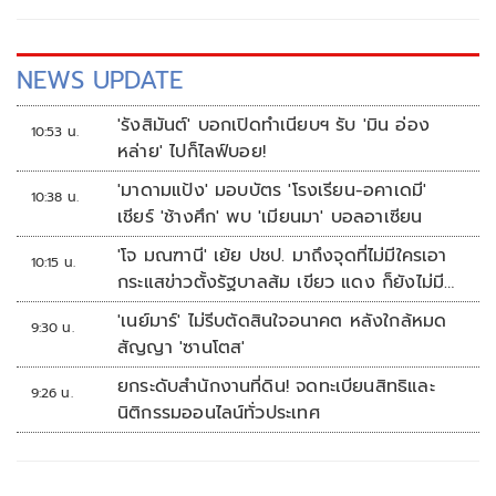
NEWS UPDATE
'รังสิมันต์' บอกเปิดทำเนียบฯ รับ 'มิน อ่อง
10:53 น.
หล่าย' ไปก็ไลฟ์บอย!
'มาดามแป้ง' มอบบัตร 'โรงเรียน-อคาเดมี'
10:38 น.
เชียร์ 'ช้างศึก' พบ 'เมียนมา' บอลอาเซียน
'โจ มณฑานี' เย้ย ปชป. มาถึงจุดที่ไม่มีใครเอา
10:15 น.
กระแสข่าวตั้งรัฐบาลส้ม เขียว แดง ก็ยังไม่มีฟ้า
เลย
'เนย์มาร์' ไม่รีบตัดสินใจอนาคต หลังใกล้หมด
9:30 น.
สัญญา 'ซานโตส'
ยกระดับสำนักงานที่ดิน! จดทะเบียนสิทธิและ
9:26 น.
นิติกรรมออนไลน์ทั่วประเทศ