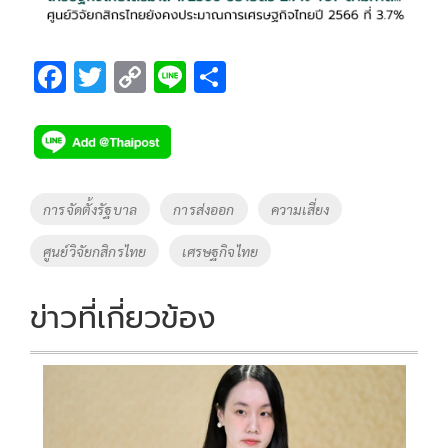
F
T
C
Li
S
ac
wi
o
n
h
e
tt
p
e
ar
b
er
y
e
o
Li
Tags
การจัดตั้งรัฐบาล
การส่งออก
ความเสี่ยง
o
n
ศูนย์วิจัยกสิกรไทย
เศรษฐกิจไทย
k
k
ข่าวที่เกี่ยวข้อง