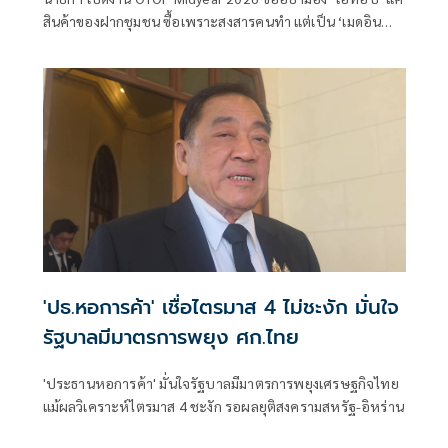
สินค้าของฝากชุมชน ซื้อเพราะสงสารคนทำ แต่เป็น ‘เมดอิน
ไทยแลนด์’ มีคุณค่า-ความภาคภูมิใจของคนไทยในสายตาชาว
โลก อย่ากังวลเศรษฐกิจไทย-สถานะเวทีโลกดีขึ้น ก่อนเดินงานโอ
ท็อปวันที่ 3 ซื้อเสื้อโปโลสีดำ สมทบทุนมูลนิธิอาสาเพื่อน
พึ่ง(ภาฯ)
'ปธ.หอการค้า' เชื่อไตรมาส 4 ไม่ชะงัก มั่นใจ
รัฐบาลมีมาตรการพยุง ศก.ไทย
'ประธานหอการค้า' มั่นใจรัฐบาลมีมาตรการพยุงเศรษฐกิจไทย
แม้ผลวิเคราะห์ไตรมาส 4 ชะงัก รอผลยุติสงครามสหรัฐ-อิหร่าน