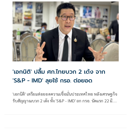
'เอกนิติ' ปลื้ม ศก.ไทยบวก 2 เด้ง จาก
'S&P - IMD' ลุยใช้ กรอ. ต่อยอด
'เอกนิติ' เตรียมต่อยอดความเชื่อมั่นประเทศไทย หลังเศรษฐกิจ
รับสัญญาณบวก 2 เด้ง ทั้ง 'S&P - IMD' ถก กรอ. นัดแรก 22 มิ.ย.
ชูจุดแข็งแก้จุดอ่อน ลุยรื้อโครงสร้าง 4 ด้าน จ่อเปิดตัว 'Thailand
Fast Pass'