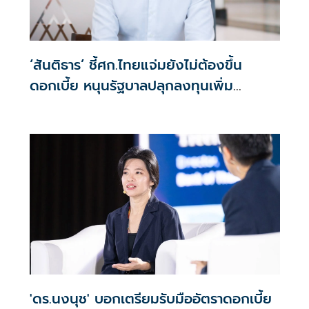
‘สันติธาร’ ชี้ศก.ไทยแจ่มยังไม่ต้องขึ้น
ดอกเบี้ย หนุนรัฐบาลปลุกลงทุนเพิ่ม
เป็น30% ปูพรมโตยาว
'ดร.นงนุช' บอกเตรียมรับมืออัตราดอกเบี้ย