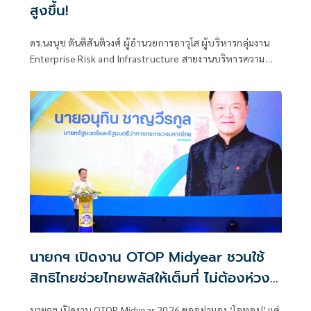
สูงขึ้น!
ดร.นงนุช ตันติสันติวงศ์ ผู้อำนวยการอาวุโส ผู้บริหารกลุ่มงาน
Enterprise Risk and Infrastructure สายงานบริหารความ
เสี่ยง ธนาคาร ซีไอเอ็มบี ไทย
นายกฯ เปิดงาน OTOP Midyear ชวนใช้
สิทธิไทยช่วยไทยพลัสให้เต็มที่ ไม่ต้องห่วง
เศรษฐกิจไทยกำลังดีขึ้น
นายกฯ เปิดงาน OTOP Midyear 2026 ขออย่ามอง ‘โอทอป’ แค่