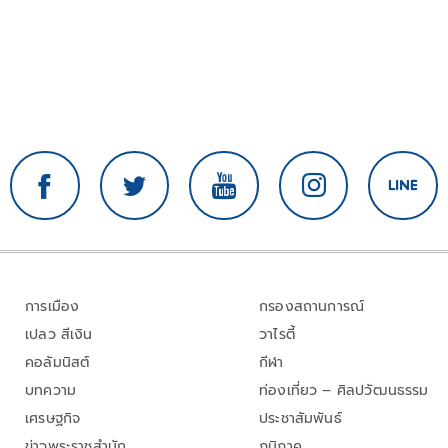
การเมือง
กรองสถานการณ์
เปลว สีเงิน
วาไรตี้
คอลัมนิสต์
กีฬา
บทความ
ท่องเที่ยว – ศิลปวัฒนธรรม
เศรษฐกิจ
ประชาสัมพันธ์
ข่าวพระราชสำนัก
ภูมิภาค