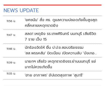
NEWS UPDATE
'ยศชนัน' สั่ง ศธ. ดูแลความปลอดภัยขั้นสูงสุด
11:56 น.
คลี่คลายเหตุกราดยิง
สลด! เหตุยิง รร.เทพศิรินทร์ นนทบุรี เสียชีวิต
11:47 น.
7 ราย เจ็บ 15
นักร้องจัดให้ ยื่น ป.ป.ช.สอบจริยธรรม
11:46 น.
'สส.พรรคส้ม' บิดเบือน เปิดความลับ 'บังเกอร์
ทหาร'
นายกฯ เสียใจ เหตุกราดยิงรร.ย่านนนทบุรี แย่
11:39 น.
มากไม่ควรเกิดขึ้น
11:35 น.
'ฮาย อาภาพร' อัปเดตสุขภาพ 'สุนารี'