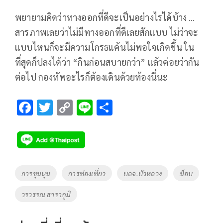
พยายามคิดว่าทางออกที่ดีจะเป็นอย่างไรได้บ้าง …
สารภาพเลยว่าไม่มีทางออกที่ดีเลยสักแบบ ไม่ว่าจะ
แบบไหนก็จะมีความโกรธแค้นไม่พอใจเกิดขึ้น ใน
ที่สุดก็ปลงได้ว่า “กินก่อนสบายกว่า” แล้วค่อยว่ากัน
ต่อไป กองทัพอะไรก็ต้องเดินด้วยท้องนี่นะ
F
T
C
Li
S
ac
wi
o
n
h
e
tt
p
e
ar
b
er
y
e
o
Li
Tags
การชุมนุม
การท่องเที่ยว
บลจ.บัวหลวง
ม็อบ
o
n
วรวรรณ ธาราภูมิ
k
k