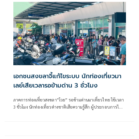
เอกชนสงขลาจี้แก้ไขระบบ นักท่องเที่ยวมา
เลย์เสียเวลารอข้ามด่าน 3 ชั่วโมง
ภาคการท่องเที่ยวสงขลา”โวย” รอข้ามด่านมาเที่ยวไทย ใช้เวลา
3 ชั่วโมง นักท่องเที่ยวต่างชาติเสียความรู้สึก ผู้ประกอบการไทย
เสียหาย “วอน”ภาครัฐก้ไขจากเอกสารเป็นยื่นออนไลน์ ลดเวลา
ที่ด่านได้หลายชั่วโมง เสริมภาพลักษณ์การท่องเที่ยว