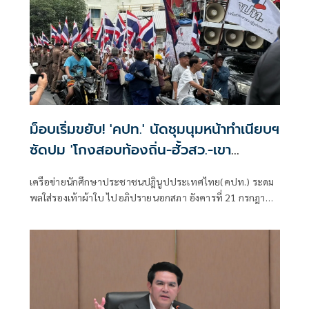
ม็อบเริ่มขยับ! 'คปท.' นัดชุมนุมหน้าทำเนียบฯ
ซัดปม 'โกงสอบท้องถิ่น-ฮั้วสว.-เขา
กระโดง-น้ำมัน'
เครือข่ายนักศึกษาประชาชนปฎินูปประเทศไทย(คปท.) ระดม
พลใส่รองเท้าผ้าใบ ไปอภิปรายนอกสภา อังคารที่ 21 กรกฎาคม
นี้