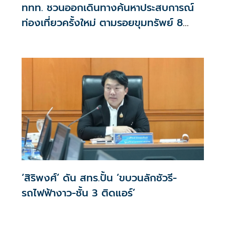
ททท. ชวนออกเดินทางค้นหาประสบการณ์
ท่องเที่ยวครั้งใหม่ ตามรอยขุมทรัพย์ 8
มรดกโลกของไทย
‘สิริพงศ์’ ดัน สทร.ปั้น ‘ขบวนลักชัวรี-
รถไฟฟ้างาว-ชั้น 3 ติดแอร์’