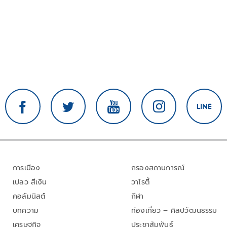
การเมือง
กรองสถานการณ์
เปลว สีเงิน
วาไรตี้
คอลัมนิสต์
กีฬา
บทความ
ท่องเที่ยว – ศิลปวัฒนธรรม
เศรษฐกิจ
ประชาสัมพันธ์