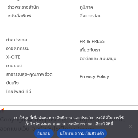
ข่าวพระราชสำนัก
ภูมิภาค
หนังสือพิมพ์
สิ่งแวดล้อม
ต่างประเทศ
PR & PRESS
อาชญากรรม
เกี่ยวกับเรา
X-CITE
ติดต่อและ สนับสนุน
ยานยนต์
สาธารณสุข-คุณภาพชีวิต
Privacy Policy
บันเทิง
ไทยโพสต์ ทีวี
เราใช้คุกกี้เพื่อพัฒนาประสิทธิภาพ และประสบการณ์ที่ดีในการใช้
Copyright© thaipost.net, All rights reserved.,
เว็บไซต์ของคุณ คุณสามารถศึกษารายละเอียดได้ที่นี่
ออกแบบเว็บ จัดทำเว็บไซต์โดย iDesign
ยินยอม
นโยบายความเป็นส่วนตัว