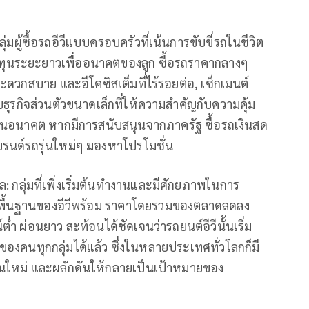
ุ่มผู้ซื้อรถอีวีแบบครอบครัวที่เน้นการขับขี่รถในชีวิต
งทุนระยะยาวเพื่ออนาคตของลูก ซื้อรถราคากลางๆ
ะดวกสบาย และอีโคซิสเต็มที่ไร้รอยต่อ, เซ็กเมนต์
บธุรกิจส่วนตัวขนาดเล็กที่ให้ความสำคัญกับความคุ้ม
ขึ้นในอนาคต หากมีการสนับสนุนจากภาครัฐ ซื้อรถเงินสด
แบรนด์รถรุ่นใหม่ๆ มองหาโปรโมชั่น
: กลุ่มที่เพิ่งเริ่มต้นทำงานและมีศักยภาพในการ
ร้างพื้นฐานของอีวีพร้อม ราคาโดยรวมของตลาดลดลง
่ำ ผ่อนยาว สะท้อนได้ชัดเจนว่ารถยนต์อีวีนั้นเริ่ม
งคนทุกกลุ่มได้แล้ว ซึ่งในหลายประเทศทั่วโลกก็มี
านใหม่ และผลักดันให้กลายเป็นเป้าหมายของ