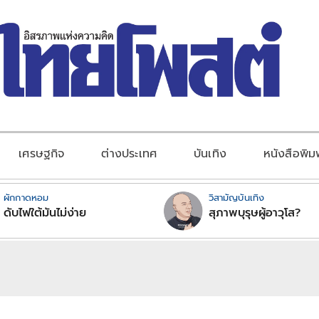
เศรษฐกิจ
ต่างประเทศ
บันเทิง
หนังสือพิม
ผักกาดหอม
วิสามัญบันเทิง
ดับไฟใต้มันไม่ง่าย
สุภาพบุรุษผู้อาวุโส?