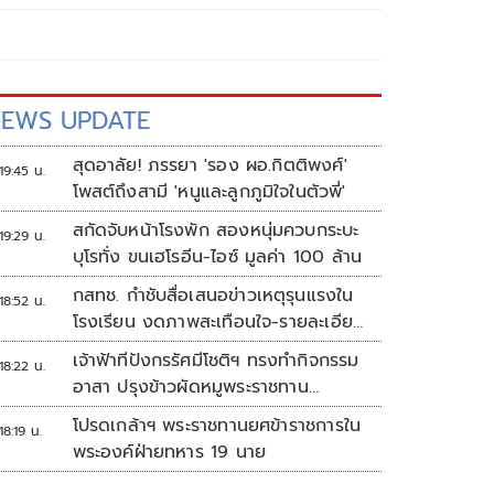
EWS UPDATE
สุดอาลัย! ภรรยา 'รอง ผอ.กิตติพงศ์'
19:45 น.
โพสต์ถึงสามี 'หนูและลูกภูมิใจในตัวพี่'
สกัดจับหน้าโรงพัก สองหนุ่มควบกระบะ
19:29 น.
บุโรทั่ง ขนเฮโรอีน-ไอซ์ มูลค่า 100 ล้าน
กสทช. กำชับสื่อเสนอข่าวเหตุรุนแรงใน
18:52 น.
โรงเรียน งดภาพสะเทือนใจ-รายละเอียด
เสี่ยงเลียนแบบ
เจ้าฟ้าทีปังกรรัศมีโชติฯ ทรงทำกิจกรรม
18:22 น.
อาสา ปรุงข้าวผัดหมูพระราชทาน
ประชาชน
โปรดเกล้าฯ พระราชทานยศข้าราชการใน
18:19 น.
พระองค์ฝ่ายทหาร 19 นาย