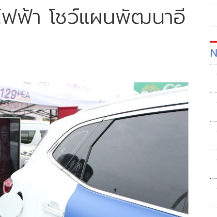
ไฟฟ้า โชว์แผนพัฒนาอี
N