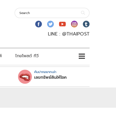
LINE : @THAIPOST
พ์
ไทยโพสต์ ทีวี
คันปากอยากเล่า
เลขทรัพย์สินให้โชค