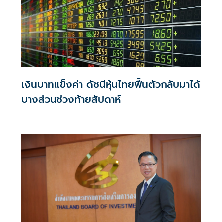
เงินบาทแข็งค่า ดัชนีหุ้นไทยฟื้นตัวกลับมาได้
บางส่วนช่วงท้ายสัปดาห์