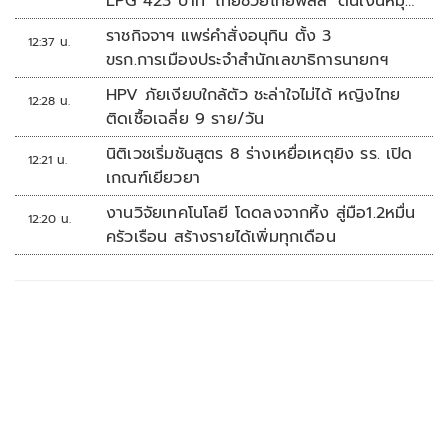
LPG 423 บาท ‘ไทยช่วยไทยพลัส’ ดันเงินหมุน
แสนล้าน
ราชกิจจาฯ แพร่คำสั่งอนุทิน ตั้ง 3
12:37 น.
ขรก.การเมืองประจำสำนักเลขาธิการนายกฯ
HPV ภัยเงียบใกล้ตัว ชะล่าใจไม่ได้ หญิงไทย
12:28 น.
ติดเชื้อเฉลี่ย 9 ราย/วัน
นิติเวชเริ่มชันสูตร 8 ร่างเหยื่อเหตุยิง รร. เปิด
12:21 น.
เกณฑ์เยียวยา
งานวิจัยเทคโนโลยี โดดลงจากหิ้ง สู่มือ1.2หมื่น
12:20 น.
ครัวเรือน สร้างรายได้เพิ่มทุกเดือน