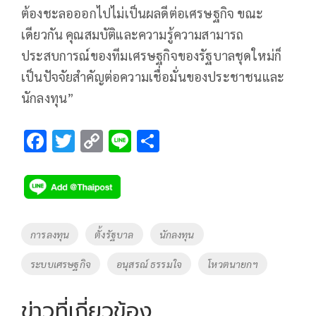
ต้องชะลอออกไปไม่เป็นผลดีต่อเศรษฐกิจ ขณะ
เดียวกัน คุณสมบัติและความรู้ความสามารถ
ประสบการณ์ของทีมเศรษฐกิจของรัฐบาลชุดใหม่ก็
เป็นปัจจัยสำคัญต่อความเชื่อมั่นของประชาชนและ
นักลงทุน”
F
T
C
Li
S
ac
wi
o
n
h
e
tt
p
e
ar
b
er
y
e
o
Li
Tags
การลงทุน
ตั้งรัฐบาล
นักลงทุน
o
n
ระบบเศรษฐกิจ
อนุสรณ์ ธรรมใจ
โหวตนายกฯ
k
k
ข่าวที่เกี่ยวข้อง