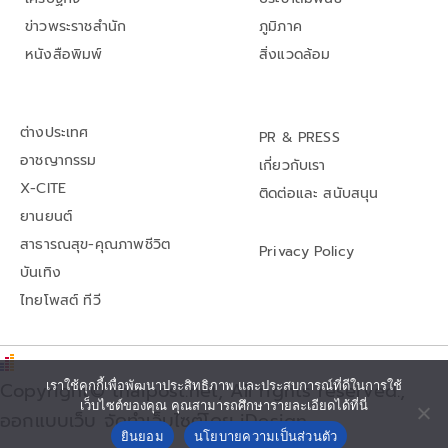
ข่าวพระราชสำนัก
ภูมิภาค
หนังสือพิมพ์
สิ่งแวดล้อม
ต่างประเทศ
PR & PRESS
อาชญากรรม
เกี่ยวกับเรา
X-CITE
ติดต่อและ สนับสนุน
ยานยนต์
สาธารณสุข-คุณภาพชีวิต
Privacy Policy
บันเทิง
ไทยโพสต์ ทีวี
Copyright© thaipost.net, All rights reserved.,
เราใช้คุกกี้เพื่อพัฒนาประสิทธิภาพ และประสบการณ์ที่ดีในการใช้
เว็บไซต์ของคุณ คุณสามารถศึกษารายละเอียดได้ที่นี่
ออกแบบเว็บ จัดทำเว็บไซต์โดย iDesign
ยินยอม
นโยบายความเป็นส่วนตัว