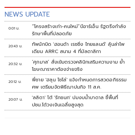
NEWS UPDATE
“โครงสร้างเก่า-คนใหม่”บีอาร์เอ็น รัฐตรึงกำลัง
0:01 น.
รักษาพื้นที่ปลอดภัย
ทัพนักบิด 'ฮอนด้า เรซซิ่ง ไทยแลนด์' ลุ้นล่าโพ
20:43 น.
เดียม ARRC สนาม 4 ที่มัลดาลิกา
‘ศุภมาส’ สั่งเข้มตรวจคลินิกเสริมความงาม ย้ำ
20:32 น.
โฆษณาราคาต้องจ่ายจริง
พี่ชาย 'ฮลุน โซโล่' แจ้งกำหนดการสวดอภิธรรม
20:12 น.
ศพ เตรียมจัดพิธีฌาปนกิจ 11 ส.ค.
'ลลิดา' โต้ 'รักชนก' ปมงบน้ำบาดาล ชี้พื้นที่
20:07 น.
ปชน.ได้วงเงินเฉลี่ยสูงสุด