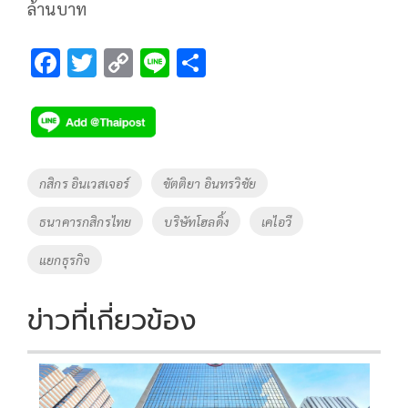
ล้านบาท
F
T
C
Li
S
ac
wi
o
n
h
e
tt
p
e
ar
b
er
y
e
o
Li
Tags
กสิกร อินเวสเจอร์
ขัตติยา อินทรวิชัย
o
n
ธนาคารกสิกรไทย
บริษัทโฮลดิ้ง
เคไอวี
k
k
แยกธุรกิจ
ข่าวที่เกี่ยวข้อง