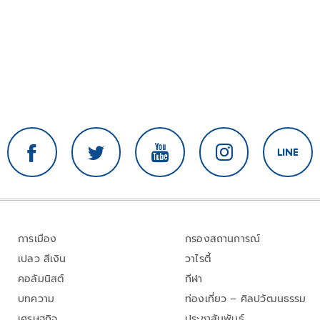
การเมือง
กรองสถานการณ์
เปลว สีเงิน
วาไรตี้
คอลัมนิสต์
กีฬา
บทความ
ท่องเที่ยว – ศิลปวัฒนธรรม
เศรษฐกิจ
ประชาสัมพันธ์