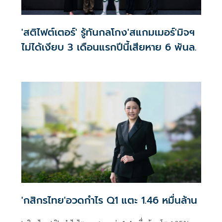
'สติไฟต์เตอร์' รู้ทันกลโกง'สแกมเมอร์'มิจฯ
ไม่ได้เงียบ 3 เดือนแรกปีนี้เสียหาย 6 พันล.
'กสิกรไทย'อวดกำไร Q1 แตะ 1.46 หมื่นล้าน