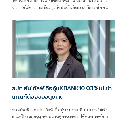
'กสิกรไทย'เปิดกำไรไตรมาสแรกพุ่ง 1.4 หมื่นล้าน โต 6.35%
จากรายได้ค่าธรรมเนียม ธุรกิจประกันภัยและบริการ ชี้พิษ
ตะวันออกกลางฉุดเศรษฐกิจไทยสะดุดคาดทั้งปีโตเพียง 0.8–
1.2%
ธปท.ยัน‘กัลฟ์’ถือหุ้นKBANK10.03%ไม่เข้า
เกณฑ์ต้องขออนุญาต
‘แบงก์ชาติ’ แจงปม ‘กัลฟ์’ ถือหุ้น KBANK ที่ 10.03% ไม่เข้า
เกณฑ์ต้องขออนุญาตก่อน เหตุคำนวณภายใต้หลักเกณฑ์ของ
แบงก์ชาติแล้ว ถือว่ายังไม่ถึง 10%