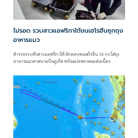
ไม่รอด รวบสาวแอฟริกาใต้ขนเฮโรฮีนซุกถุง
อาหารแมว
ตำรวจรวบตัวสาวแอฟริกาใต้ ลักลอบขนเฮโรอีน 16 กก.ใส่ถุง
อาหารแมวคาสนามบินภูเก็ต พร้อมเร่งขยายผลต่อเนื่อง