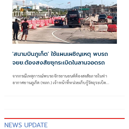
'สนามบินภูเก็ต' ใช้แผนเผชิญเหตุ พบรถ
จยย.ต้องสงสัยซุกระเบิดในลานจอดรถ
จากกรณีเหตุการณ์พบรถจักรยานยนต์ต้องสงสัยภายในท่า
อากาศยานภูเก็ต (ทภก.) เจ้าหน้าที่หน่วยเก็บกู้วัตถุระเบิด
(EOD) และทีมสุนัขตำรวจ K-9 เข้าตรวจสอบรถจักรยานยนต์คัน
ดังกล่าวอย่างละเอียด
NEWS UPDATE