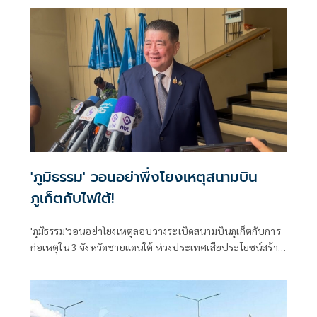
'ภูมิธรรม' วอนอย่าพึ่งโยงเหตุสนามบิน
ภูเก็ตกับไฟใต้!
'ภูมิธรรม'วอนอย่าโยงเหตุลอบวางระเบิดสนามบินภูเก็ตกับการ
ก่อเหตุใน 3 จังหวัดชายแดนใต้ ห่วงประเทศเสียประโยชน์สร้าง
กระแสความหวาดกลัว ขอรอผลพิสูจน์สารประกอบใช่ระเบิด
หรือไม่