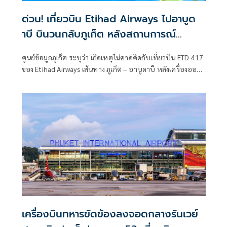
ด่วน! เที่ยวบิน Etihad Airways ไปอาบูด
าบี บินวนกลับภูเก็ต หลังสถานการณ์
ตะวันออกกลางตึงเครียด
ศูนย์ข้อมูลภูเก็ต ระบุว่า เกิดเหตุไม่คาดคิดกับเที่ยวบิน ETD 417
ของ Etihad Airways เส้นทาง ภูเก็ต – อาบูดาบี หลังเครื่องออก
เดินทางจากท่าอากาศยานนานาชาติภูเก็ตเมื่อเวลา 15:30 น.
เครื่องบินทหารขัดข้องลงจอดกลางรันเวย์