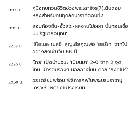
คู่มือทบทวนชีวิตช่วงพระเสาร์จร(7)เดินถอย
0:03 น.
หลังสำหรับคนทุกลัคนาราศีตอนที่2
สอบท้องถิ่น-ฮั้วสว.-ผลงานไม่ออก บั่นทอนเชื่อ
0:01 น.
มั่น'รัฐบาลอนุทิน'
'ลิโอเนล เมสซี' สูญเสียคุณพ่อ 'ฮอร์เก' จากไป
22:37 น.
อย่างสงบในวัย 68 ปี
'ไทย' เปิดบ้านชนะ 'เมียนมา' 2-0 จาก 2 จุด
22:26 น.
โทษ เข้ารอบรองฯ บอลอาเซียน ดวล 'สิงคโปร์'
วธ.เตรียมพร้อม พิธีการศพในพระบรมราชานุ
20:59 น.
เคราะห์ เหตุยิงในโรงเรียน