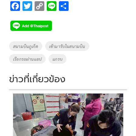
F
T
C
Li
S
ac
wi
o
n
h
e
tt
p
e
ar
b
er
y
e
o
Li
Tags
สนามบินภูเก็ต
เข้ามารับในสนามบิน
o
n
เรียกรถผ่านแอป
แกรบ
k
k
ข่าวที่เกี่ยวข้อง