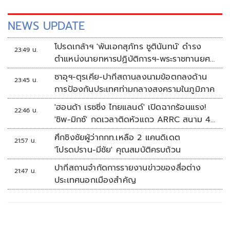
NEWS UPDATE
โปรดเกล้าฯ 'พันเอกสุภัทร ชูตินันทน์' ดำรง
23:49 น.
ตำแหน่งนายทหารปฏิบัติการฯ-พระราชทานยศ
'พลตรี'
ซาอุฯ-ตุรเคีย-ปากีสถานลงนามข้อตกลงด้าน
23:45 น.
การป้องกันประเทศท่ามกลางสงครามในภูมิภาค
'ฮอนด้า เรซซิ่ง ไทยแลนด์' เปิดฉากร้อนแรง!
22:46 น.
'ชิพ-มิกซ์' กดเวลาติดหัวแถว ARRC สนาม 4
ที่มัลดาลิกา
ศึกชิงชัยผู้ว่ากกท.เหลือ 2 แคนดิเดต
21:57 น.
'โปรดปราน-มีชัย' คุณสมบัติครบถ้วน
ปากีสถานจำกัดการรายงานข่าวของสื่อต่าง
21:47 น.
ประเทศนอกเมืองสำคัญ