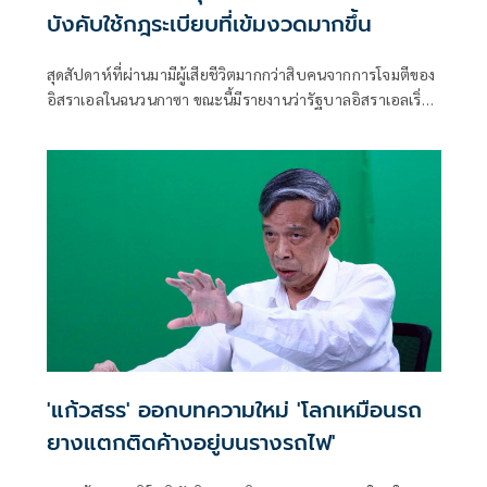
บังคับใช้กฎระเบียบที่เข้มงวดมากขึ้น
สุดสัปดาห์ที่ผ่านมามีผู้เสียชีวิตมากกว่าสิบคนจากการโจมตีของ
อิสราเอลในฉนวนกาซา ขณะนี้มีรายงานว่ารัฐบาลอิสราเอลเริ่ม
เข้มงวดแนวทางปฏิบัติสำหรับการโจมตีลักษณะดังกล่าวแล้ว
'แก้วสรร' ออกบทความใหม่ 'โลกเหมือนรถ
ยางแตกติดค้างอยู่บนรางรถไฟ'