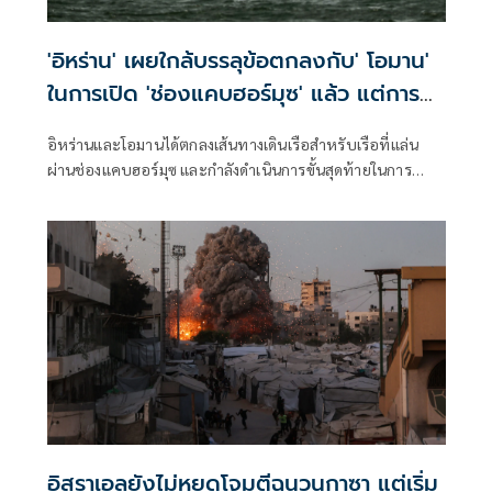
'อิหร่าน' เผยใกล้บรรลุข้อตกลงกับ' โอมาน'
ในการเปิด 'ช่องแคบฮอร์มุซ' แล้ว แต่การ
เปิดขึ้นอยู่กับสหรัฐฯ
อิหร่านและโอมานได้ตกลงเส้นทางเดินเรือสำหรับเรือที่แล่น
ผ่านช่องแคบฮอร์มุซ และกำลังดำเนินการขั้นสุดท้ายในการ
บริหารจัดการเส้นทางเดินเรือยุทธศาสตร์นี้ร่วมกัน เตหะราน
กล่าวเมื่อวันพุธที่ผ่านมา แม้ว่าเหตุการณ์ด้านความมั่นคงล่าสุด
จะเน้นย้ำถึงความเสี่ยงที่ยังคงมีอยู่สำหรับการขนส่งทางเรือใน
ภูมิภาคก็ตาม
อิสราเอลยังไม่หยุดโจมตีฉนวนกาซา แต่เริ่ม