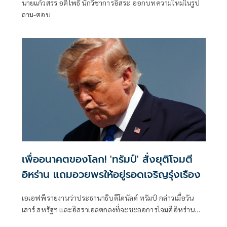
นายแก้วสรร อติโพธิ นักวิชาการอิสระ ออกบทความใหม่ในรูป
ถาม-ตอบ
เพื่ออนาคตของโลก! 'ทรัมป์' สั่งยุติโจมตี
อิหร่าน แถมอวยพรให้อยู่รอดเจริญรุ่งเรือง
เอเอฟพีรายงานว่าประธานาธิบดีโดนัลด์ ทรัมป์ กล่าวเมื่อวัน
เสาร์ สหรัฐฯ และอิสราเอลตกลงที่จะชะลอการโจมตีอิหร่าน
ครั้งใหม่ โดยมีเงื่อนไขว่าต้องบรรลุข้อตกลงยุติความขัดแย้งที่ยืด