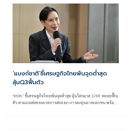
เยื้อมาหลายเดือนโดยเร็ว
‘แบงก์ชาติ’ชี้เศรษฐกิจไทยพ้นจุดต่ำสุด
ลุ้นQ3ฟื้นตัว
‘ธปท.’ ชี้เศรษฐกิจไทยพ้นจุดต่ำสุด ลุ้นไตรมาส 3/69 ทยอยฟื้น
ตัว ตามแรงส่งของภาคการส่งออก-การลงทุนภาคเอกชน พร้อม
รับไทยยังอยู่ในบัญชี Monitoring List ของสหรัฐฯ แต่เข้าเกณฑ์
เพียง 1 ข้อ มีโอกาสหลุดในรอบถัดไป