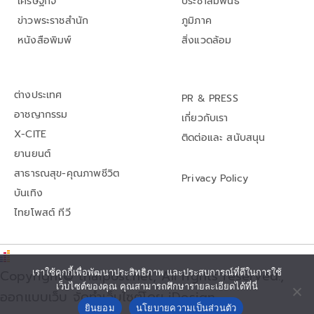
เศรษฐกิจ
ประชาสัมพันธ์
ข่าวพระราชสำนัก
ภูมิภาค
หนังสือพิมพ์
สิ่งแวดล้อม
ต่างประเทศ
PR & PRESS
อาชญากรรม
เกี่ยวกับเรา
X-CITE
ติดต่อและ สนับสนุน
ยานยนต์
สาธารณสุข-คุณภาพชีวิต
Privacy Policy
บันเทิง
ไทยโพสต์ ทีวี
Copyright© thaipost.net, All rights reserved.,
เราใช้คุกกี้เพื่อพัฒนาประสิทธิภาพ และประสบการณ์ที่ดีในการใช้
เว็บไซต์ของคุณ คุณสามารถศึกษารายละเอียดได้ที่นี่
ออกแบบเว็บ จัดทำเว็บไซต์โดย iDesign
ยินยอม
นโยบายความเป็นส่วนตัว