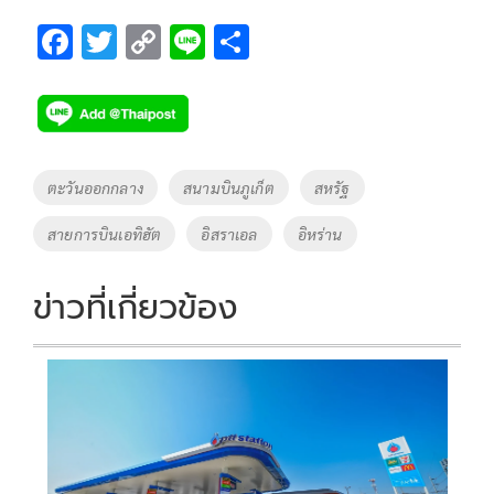
F
T
C
Li
S
ac
wi
o
n
h
e
tt
p
e
ar
b
er
y
e
o
Li
Tags
ตะวันออกกลาง
สนามบินภูเก็ต
สหรัฐ
o
n
สายการบินเอทิฮัต
อิสราเอล
อิหร่าน
k
k
ข่าวที่เกี่ยวข้อง