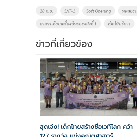
o
Li
Tags
28 ก.ย.
SAT-1
Soft Opening
ทดลองร
o
n
อาคารเทียบเครื่องบินรองหลังที่ 1
เปิดให้บริการ
k
k
ข่าวที่เกี่ยวข้อง
สุดเจ๋ง! เด็กไทยสร้างชื่อเวทีโลก คว้า
127 รางวัล แข่งคณิตศาสตร์