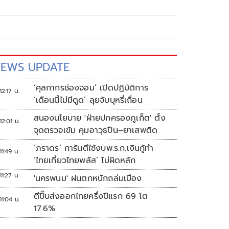
EWS UPDATE
‘ศุลกากรช่องจอม’ เปิดปฏิบัติการ
12:17 น.
‘เดือนนี้ไม่มีดูด’ ลุยจับบุหรี่เถื่อน
สนองนโยบาย 'ฝ่ายปกครองภูเก็ต' ตั้ง
12:01 น.
จุดตรวจเข้ม คุมอาวุธปืน–ยาเสพติด
‘ภราดร’ การันตีใช้งบพ.ร.ก.เงินกู้ทำ
11:49 น.
‘ไทยเที่ยวไทยพลัส’ ไม่ผิดหลัก
11:27 น.
'นครพนม' ฝนตกหนักถล่มเมือง
ตีปี๊บส่งออกไทยครึ่งปีแรก 69 โต
11:04 น.
17.6%