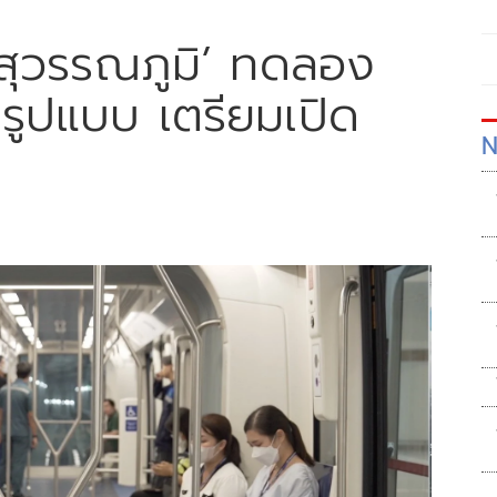
‘สุวรรณภูมิ’ ทดลอง
มรูปแบบ เตรียมเปิด
N