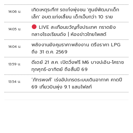
เกิดเหตุระทึก! รถเก๋งพุ่งชน 'ศูนย์พัฒนาเด็ก
14:06 น.
เล็ก' อบต.แก่งเสี้ยน เด็กเจ็บกว่า 10 ราย
LIVE สะเทือนขวัญทั้งประเทศ กราดยิง
14:05 น.
กลางโรงเรียนดัง | ห้องข่าวไทยโพสต์
พลังงานยังคุมราคาพลังงาน ตรึงราคา LPG
14:04 น.
ถึง 31 ต.ค. 2569
ดีเดย์ 21 ส.ค. เปิดวิ่งฟรี M6 บางปะอิน-โคราช
13:59 น.
ทุกศุกร์-อาทิตย์ ถึงสิ้นปี 69
‘ภัทรพงศ์’ เร่งอัปเกรดระบบเดินอากาศ คาดปี
13:54 น.
69 เที่ยวบินพุ่ง 9.1 แสนไฟลท์