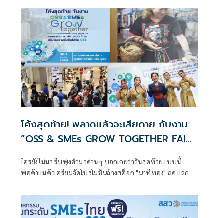
โค้งสุดท้าย! พลาดแล้วจะเสียดาย กับงาน
“OSS & SMEs GROW TOGETHER FAIR
2026” @อุดรธานี
ใครยังไม่มา รีบพุ่งตัวมาด่วนๆ บอกเลยว่าวันสุดท้ายแบบนี้
พ่อค้าแม่ค้าเตรียมจัดโปรโมชันล้างสต็อก "นาทีทอง" ลด แลก
แจก แถม กันแบบจุกๆ แน่นอน!