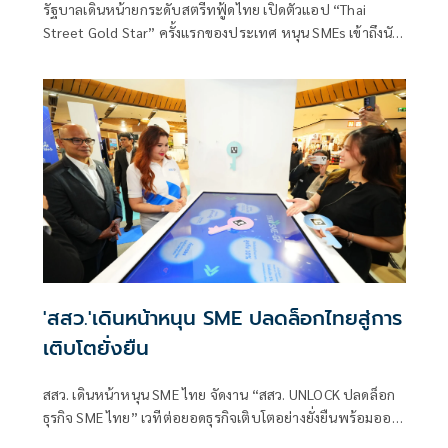
รัฐบาลเดินหน้ายกระดับสตรีทฟู้ดไทย เปิดตัวแอป “Thai
Street Gold Star” ครั้งแรกของประเทศ หนุน SMEs เข้าถึงนัก
ท่องเที่ยว
'สสว.'เดินหน้าหนุน SME ปลดล็อกไทยสู่การ
เติบโตยั่งยืน
สสว. เดินหน้าหนุน SME ไทย จัดงาน “สสว. UNLOCK ปลดล็อก
ธุรกิจ SME ไทย” เวทีต่อยอดธุรกิจเติบโตอย่างยั่งยืนพร้อมออก
เดินทางสัญจร 4 ภูมิภาค