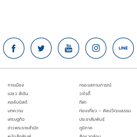
การเมือง
กรองสถานการณ์
เปลว สีเงิน
วาไรตี้
คอลัมนิสต์
กีฬา
บทความ
ท่องเที่ยว – ศิลปวัฒนธรรม
เศรษฐกิจ
ประชาสัมพันธ์
ข่าวพระราชสำนัก
ภูมิภาค
หนังสือพิมพ์
สิ่งแวดล้อม